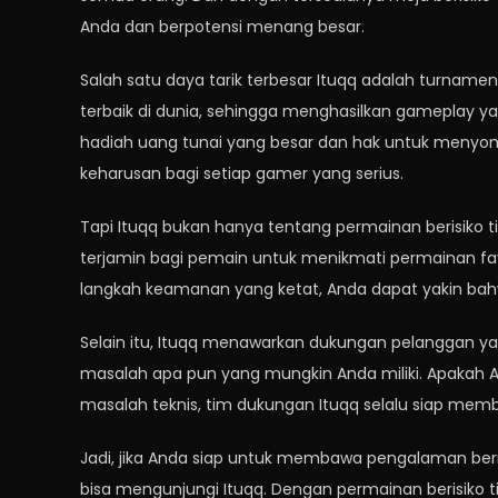
Anda dan berpotensi menang besar.
Salah satu daya tarik terbesar Ituqq adalah turname
terbaik di dunia, sehingga menghasilkan gameplay
hadiah uang tunai yang besar dan hak untuk menyomb
keharusan bagi setiap gamer yang serius.
Tapi Ituqq bukan hanya tentang permainan berisiko 
terjamin bagi pemain untuk menikmati permainan fav
langkah keamanan yang ketat, Anda dapat yakin bahwa
Selain itu, Ituqq menawarkan dukungan pelanggan 
masalah apa pun yang mungkin Anda miliki. Apaka
masalah teknis, tim dukungan Ituqq selalu siap mem
Jadi, jika Anda siap untuk membawa pengalaman ber
bisa mengunjungi Ituqq. Dengan permainan berisiko t