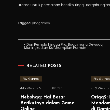
utama untuk permainan berisiko tinggi. Bergabunglah
Tagged
pkv games
Post
Dari Pemula hingga Pro: Bagaimana Dewaqq
Meningkatkan Keterampilan Pemain
navigation
RELATED POSTS
Pkv Games
Pkv Game
July 30, 2026
admin
July 29, 20
Hebohqq: Hal Besar
Oriqq2: 
Berikutnya dalam Game
Mendomi
Online
di Gami