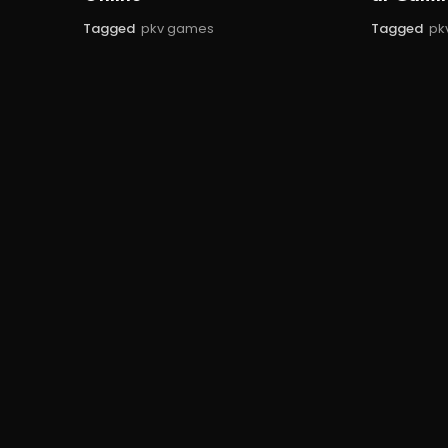
Tagged
pkv games
Tagged
pk