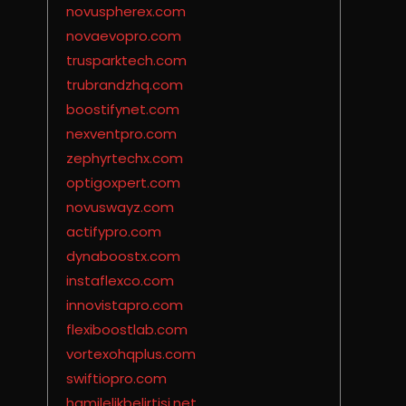
novuspherex.com
novaevopro.com
trusparktech.com
trubrandzhq.com
boostifynet.com
nexventpro.com
zephyrtechx.com
optigoxpert.com
novuswayz.com
actifypro.com
dynaboostx.com
instaflexco.com
innovistapro.com
flexiboostlab.com
vortexohqplus.com
swiftiopro.com
hamilelikbelirtisi.net