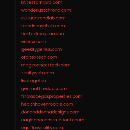
bytestormpro.com
wanderlustchrono.com
culturetrendlab.com
trendsensehub.com
ticktockenigma.com
eulerxr.com
geekifygenius.com
orbitextech.com
magconnecttech.com
zenifyweb.com
livetogel.co
genmatfiredoor.com
findlascegasproperties.com
healthhavenrobbie.com
donanddonnadesigns.com
eagleoneconstructiontx.com
equiflexvitality.com