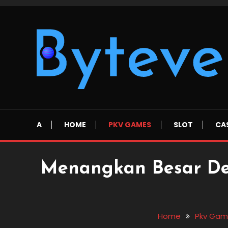
Skip
To
Content
Nikmati bonus harian tanpa batas di situs Bandarqq. Ma
Situs Bandarqq deng
A
HOME
PKV GAMES
SLOT
CA
Menangkan Besar De
Home
Pkv Gam