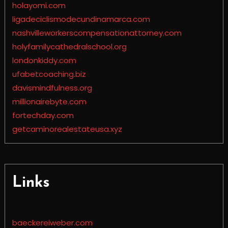
holayomi.com
ligadeciclismodecundinamarca.com
nashvilleworkerscompensationattorney.com
holyfamilycathedralschool.org
londonkiddy.com
ufabetcoaching.biz
davismindfulness.org
millionairebyte.com
fortechday.com
getcaminorealestateusa.xyz
Links
baeckereiweber.com