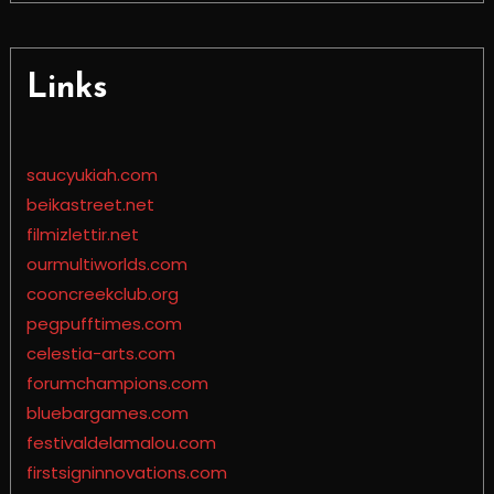
Links
saucyukiah.com
beikastreet.net
filmizlettir.net
ourmultiworlds.com
cooncreekclub.org
pegpufftimes.com
celestia-arts.com
forumchampions.com
bluebargames.com
festivaldelamalou.com
firstsigninnovations.com