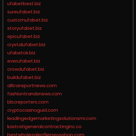
ufabetbest.biz
sureufabet.biz
customufabet.biz
storyufabet.biz
epicufabet.biz
crystalufabet.biz
ufabetok.biz
everufabet.biz
crowdufabet.biz
buildufabet.biz
alltransportnews.com
fashiontrandsnews.com
bbcreporters.com
cryptocasinoguid.com
leadingedgemarketingsolutionsmi.com
kastratigeneralcontractinginc.co
bestwholesalenfljerseysshop.com