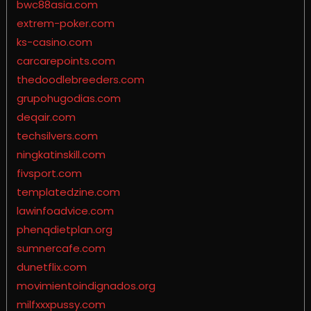
bwc88asia.com
extrem-poker.com
ks-casino.com
carcarepoints.com
thedoodlebreeders.com
grupohugodias.com
deqair.com
techsilvers.com
ningkatinskill.com
fivsport.com
templatedzine.com
lawinfoadvice.com
phenqdietplan.org
sumnercafe.com
dunetflix.com
movimientoindignados.org
milfxxxpussy.com