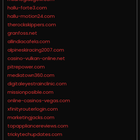
hallu-forte3.com
hallu-motion24.com
therockskippers.com
granfoss.net
allindiacafela.com
alpineskiracing2007.com
casino-vulkan-online.net
pitrepower.com
mediatown360.com
digitaleyestrainclinic.com
missionposible.com
online-casinos-vegas.com
xfinityrouterlogin.com
marketingjacks.com
topappliancereviews.com
trickytechupdates.com