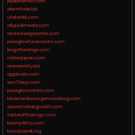
jejakkrismon.com
diemthole.biz
ufabetkk.com
allquickmedia.com
technewsgazette.com
pureglowfacecream.com
kingofherrings.com
mrbetjapan.com
anewentity.biz
appkuala.com
seo7days.com
pureglowcream.com
bloemenbezorgenvandaag.com
secrettohairgrowth.com
tasteofthaitogo.com
bunnynkitty.com
bezopasnik.org