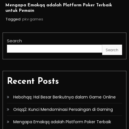
Mengapa Emakqq adalah Platform Poker Terbaik
untuk Pemain
Tagged
pkv games
Search
Search
Recent Posts
Hebohqq: Hal Besar Berikutnya dalam Game Online
Oriqq2: Kunci Mendominasi Persaingan di Gaming
Mengapa Emakqq adalah Platform Poker Terbaik