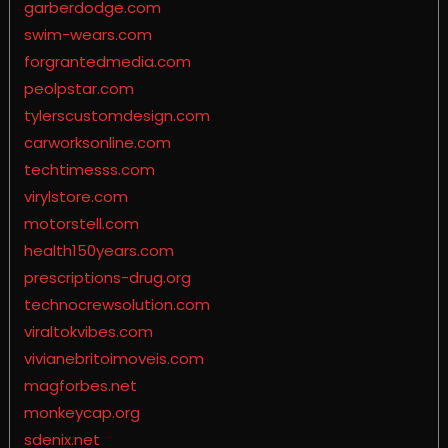
garberdodge.com
swim-wears.com
forgrantedmedia.com
peolpstar.com
tylerscustomdesign.com
carworksonline.com
techtimesss.com
virylstore.com
motorstell.com
health150years.com
prescriptions-drug.org
technocrewsolution.com
viraltokvibes.com
vivianebritoimoveis.com
magforbes.net
monkeycap.org
sdenix.net