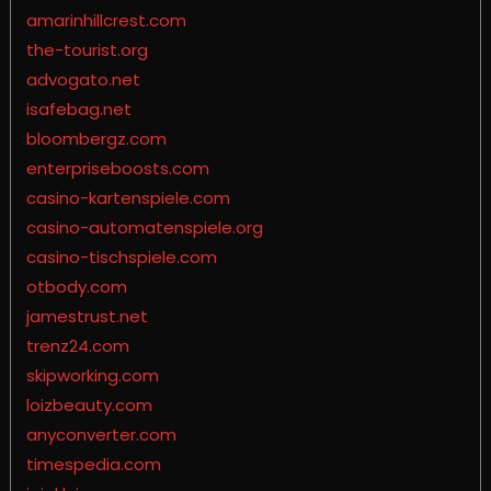
amarinhillcrest.com
the-tourist.org
advogato.net
isafebag.net
bloombergz.com
enterpriseboosts.com
casino-kartenspiele.com
casino-automatenspiele.org
casino-tischspiele.com
otbody.com
jamestrust.net
trenz24.com
skipworking.com
loizbeauty.com
anyconverter.com
timespedia.com