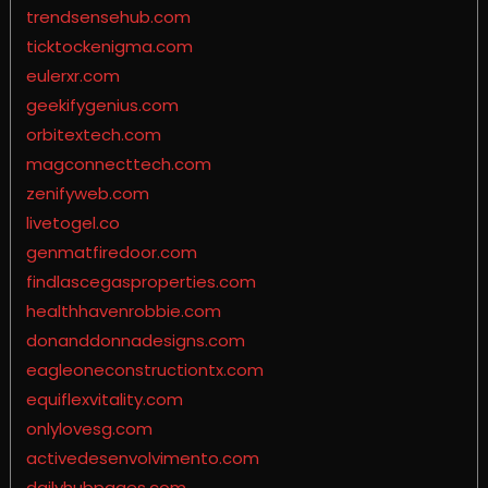
trendsensehub.com
ticktockenigma.com
eulerxr.com
geekifygenius.com
orbitextech.com
magconnecttech.com
zenifyweb.com
livetogel.co
genmatfiredoor.com
findlascegasproperties.com
healthhavenrobbie.com
donanddonnadesigns.com
eagleoneconstructiontx.com
equiflexvitality.com
onlylovesg.com
activedesenvolvimento.com
dailyhubpages.com