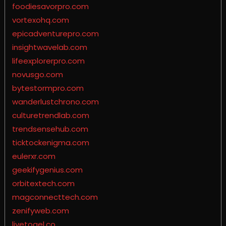
foodiesavorpro.com
vortexohq.com
epicadventurepro.com
insightwavelab.com
lifeexplorerpro.com
novusgo.com
bytestormpro.com
wanderlustchrono.com
culturetrendlab.com
trendsensehub.com
ticktockenigma.com
eulerxr.com
geekifygenius.com
orbitextech.com
magconnecttech.com
zenifyweb.com
livetogel.co