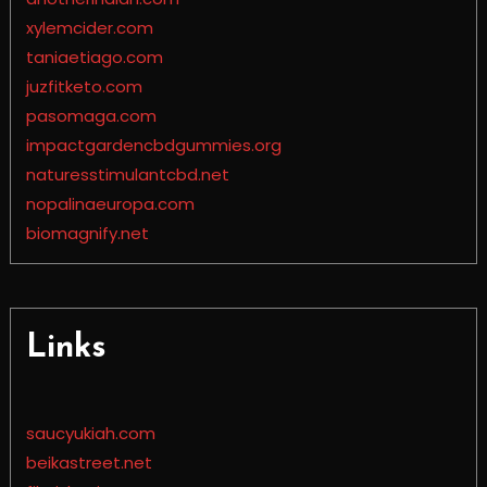
xylemcider.com
taniaetiago.com
juzfitketo.com
pasomaga.com
impactgardencbdgummies.org
naturesstimulantcbd.net
nopalinaeuropa.com
biomagnify.net
Links
saucyukiah.com
beikastreet.net