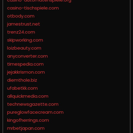
casino-tischspiele.com
otbody.com
jamestrust.net
trenz24.com
skipworking.com
loizbeauty.com
anyconverter.com
timespedia.com
jejakkrismon.com
diemthole.biz
ufabetkk.com
allquickmedia.com
technewsgazette.com
pureglowfacecream.com
kingofherrings.com
mrbetjapan.com