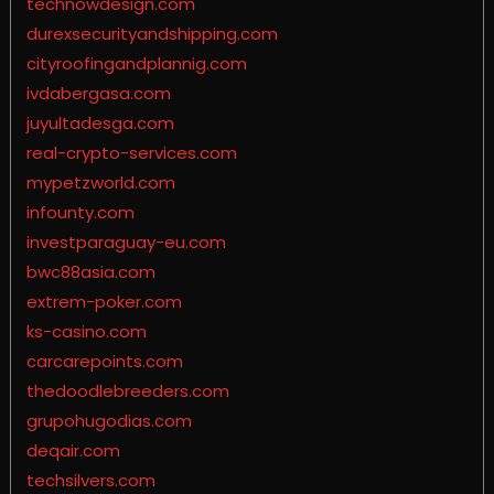
technowdesign.com
durexsecurityandshipping.com
cityroofingandplannig.com
ivdabergasa.com
juyultadesga.com
real-crypto-services.com
mypetzworld.com
infounty.com
investparaguay-eu.com
bwc88asia.com
extrem-poker.com
ks-casino.com
carcarepoints.com
thedoodlebreeders.com
grupohugodias.com
deqair.com
techsilvers.com