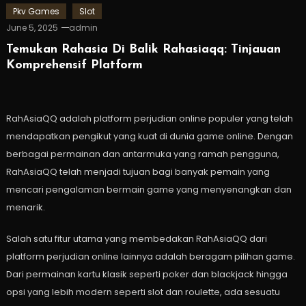
Pkv Games
Slot
June 5, 2025
admin
Temukan Rahasia Di Balik Rahasiaqq: Tinjauan
Komprehensif Platform
RahAsiaQQ adalah platform perjudian online populer yang telah
mendapatkan pengikut yang kuat di dunia game online. Dengan
berbagai permainan dan antarmuka yang ramah pengguna,
RahAsiaQQ telah menjadi tujuan bagi banyak pemain yang
mencari pengalaman bermain game yang menyenangkan dan
menarik.
Salah satu fitur utama yang membedakan RahAsiaQQ dari
platform perjudian online lainnya adalah beragam pilihan game.
Dari permainan kartu klasik seperti poker dan blackjack hingga
opsi yang lebih modern seperti slot dan roulette, ada sesuatu