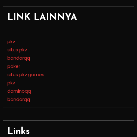
LINK LAINNYA
pkv
situs pkv
bandarqq
poker
situs pkv games
pkv
dominoqq
bandarqq
Links