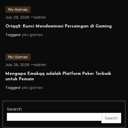
Pkv Games
July 29, 2026
admin
Oriqq2: Kunci Mendominasi Persaingan di Gaming
Tagged
pkv games
Pkv Games
July 28, 2026
admin
Mengapa Emakqq adalah Platform Poker Terbaik
untuk Pemain
Tagged
pkv games
Search
Search