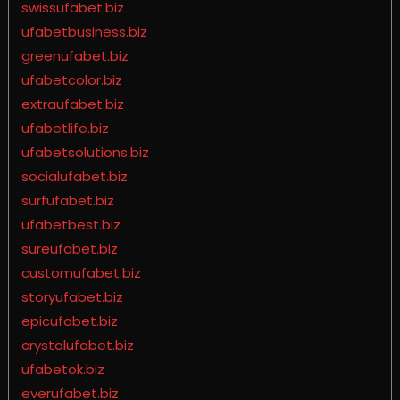
swissufabet.biz
ufabetbusiness.biz
greenufabet.biz
ufabetcolor.biz
extraufabet.biz
ufabetlife.biz
ufabetsolutions.biz
socialufabet.biz
surfufabet.biz
ufabetbest.biz
sureufabet.biz
customufabet.biz
storyufabet.biz
epicufabet.biz
crystalufabet.biz
ufabetok.biz
everufabet.biz