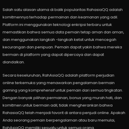
Salah satu alasan utama di balik popularitas RahasiaQQ adalah
komitmennya terhadap permainan dan keamanan yang adil.
Platform ini menggunakan teknologi enkripsi terbaru untuk
memastikan bahwa semua data pemain tetap aman dan aman,
dan menggunakan langkah -langkah ketat untuk mencegah
kecurangan dan penipuan. Pemain dapat yakin bahwa mereka
bermain di platform yang dapat dipercaya dan dapat
diandalkan.
Secara keseluruhan, RahAsiaQQ adalah platform perjudian
online terkemuka yang menawarkan pengalaman bermain
gaming yang komprehensif untuk pemain dari semua tingkatan.
Dengan banyak pilihan permainan, bonus yang murah hati, dan
komitmen untuk bermain adil, tidak mengherankan bahwa
RahasiaQQ telah menjadi favorit di antara penjudi online. Apakah
Anda seorang pemain berpengalaman atau baru memulai,
RahAsiaQQ memiliki sesuatu untuk semua orang.