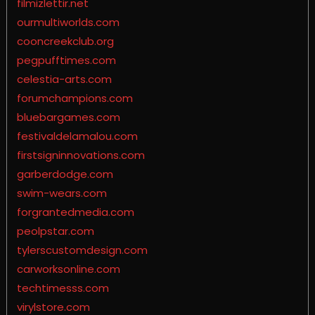
filmizlettir.net
ourmultiworlds.com
cooncreekclub.org
pegpufftimes.com
celestia-arts.com
forumchampions.com
bluebargames.com
festivaldelamalou.com
firstsigninnovations.com
garberdodge.com
swim-wears.com
forgrantedmedia.com
peolpstar.com
tylerscustomdesign.com
carworksonline.com
techtimesss.com
virylstore.com