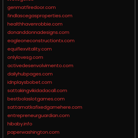
genmatfiredoor.com
findlascegasproperties.com
healthhavenrobbie.com
donanddonnadesigns.com
eagleoneconstructiontx.com
equiflexvitality.com
onlylovesg.com
activedesenvolvimento.com
dailyhubpages.com
idnplaysbobet.com
sattakingvikidadacall.com
bestbolaslotgames.com
sattamatkafixedgamehere.com
entrepreneurguardian.com
hibaby.info
paperwashington.com