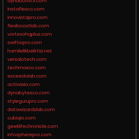
dynaboostx.com
instaflexco.com
innovistapro.com
flexiboostlab.com
vortexohqplus.com
swiftiopro.com
hamilelikbelirtisi.net
versalotech.com
techmaxco.com
exceedolab.com
activaxio.com
dynabytesco.com
stylegurupro.com
datawizardslab.com
cubiqio.com
geeklifechronicle.com
infospherepro.com