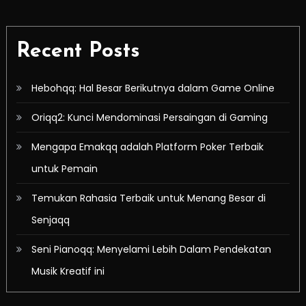
Recent Posts
Hebohqq: Hal Besar Berikutnya dalam Game Online
Oriqq2: Kunci Mendominasi Persaingan di Gaming
Mengapa Emakqq adalah Platform Poker Terbaik
untuk Pemain
Temukan Rahasia Terbaik untuk Menang Besar di
Senjaqq
Seni Pianoqq: Menyelami Lebih Dalam Pendekatan
Musik Kreatif ini