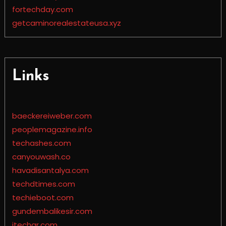
fortechday.com
getcaminorealestateusa.xyz
Links
baeckereiweber.com
peoplemagazine.info
techashes.com
canyouwash.co
havadisantalya.com
techdtimes.com
techieboot.com
gundembalikesir.com
itechar.com