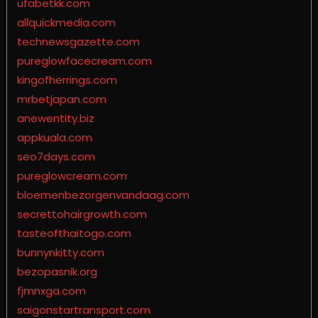
ufabetkk.com
allquickmedia.com
technewsgazette.com
pureglowfacecream.com
kingofherrings.com
mrbetjapan.com
anewentity.biz
appkuala.com
seo7days.com
pureglowcream.com
bloemenbezorgenvandaag.com
secrettohairgrowth.com
tasteofthaitogo.com
bunnynkitty.com
bezopasnik.org
fjmnxga.com
saigonstartransport.com