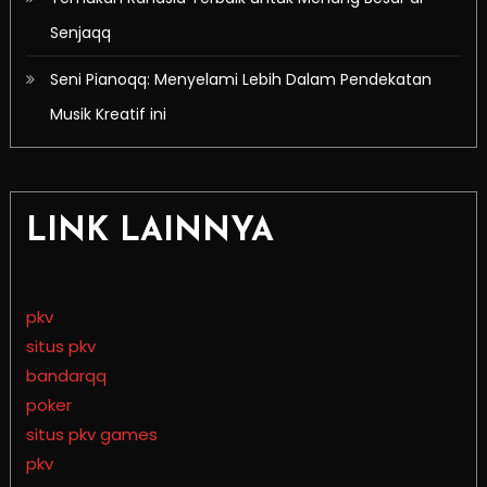
Senjaqq
Seni Pianoqq: Menyelami Lebih Dalam Pendekatan
Musik Kreatif ini
LINK LAINNYA
pkv
situs pkv
bandarqq
poker
situs pkv games
pkv