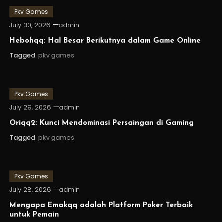
Pkv Games
July 30, 2026
admin
Hebohqq: Hal Besar Berikutnya dalam Game Online
Tagged
pkv games
Pkv Games
July 29, 2026
admin
Oriqq2: Kunci Mendominasi Persaingan di Gaming
Tagged
pkv games
Pkv Games
July 28, 2026
admin
Mengapa Emakqq adalah Platform Poker Terbaik
untuk Pemain