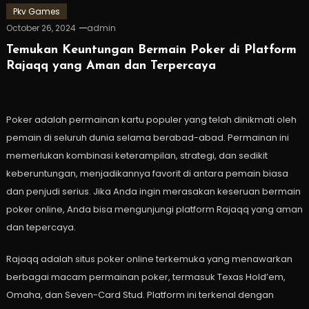
Pkv Games
October 26, 2024
admin
Temukan Keuntungan Bermain Poker di Platform
Rajaqq yang Aman dan Terpercaya
Poker adalah permainan kartu populer yang telah dinikmati oleh
pemain di seluruh dunia selama berabad-abad. Permainan ini
memerlukan kombinasi keterampilan, strategi, dan sedikit
keberuntungan, menjadikannya favorit di antara pemain biasa
dan penjudi serius. Jika Anda ingin merasakan keseruan bermain
poker online, Anda bisa mengunjungi platform Rajaqq yang aman
dan tepercaya.
Rajaqq adalah situs poker online terkemuka yang menawarkan
berbagai macam permainan poker, termasuk Texas Hold’em,
Omaha, dan Seven-Card Stud. Platform ini terkenal dengan