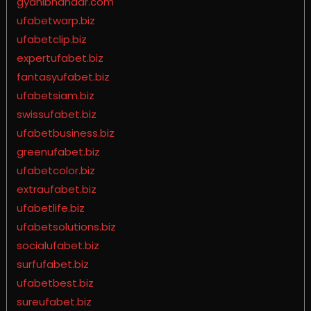
gyanibhandar.com
ufabetwarp.biz
ufabetclip.biz
expertufabet.biz
fantasyufabet.biz
ufabetsiam.biz
swissufabet.biz
ufabetbusiness.biz
greenufabet.biz
ufabetcolor.biz
extraufabet.biz
ufabetlife.biz
ufabetsolutions.biz
socialufabet.biz
surfufabet.biz
ufabetbest.biz
sureufabet.biz