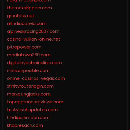
therockskippers.com
granfoss.net
allindiacafela.com
alpineskiracing2007.com
casino-vulkan-online.net
pitrepower.com
mediatown360.com
digitaleyestrainclinic.com
missionposible.com
online-casinos-vegas.com
xfinityrouterlogin.com
marketingjacks.com
topappliancereviews.com
trickytechupdates.com
hindiabhimaan.com
khabresach.com