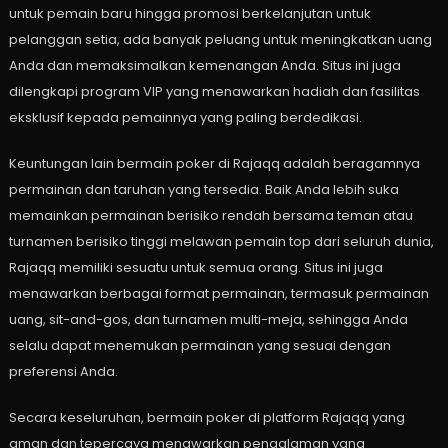
untuk pemain baru hingga promosi berkelanjutan untuk
pelanggan setia, ada banyak peluang untuk meningkatkan uang
Anda dan memaksimalkan kemenangan Anda. Situs ini juga
dilengkapi program VIP yang menawarkan hadiah dan fasilitas
eksklusif kepada pemainnya yang paling berdedikasi.
Keuntungan lain bermain poker di Rajaqq adalah beragamnya
permainan dan taruhan yang tersedia. Baik Anda lebih suka
memainkan permainan berisiko rendah bersama teman atau
turnamen berisiko tinggi melawan pemain top dari seluruh dunia,
Rajaqq memiliki sesuatu untuk semua orang. Situs ini juga
menawarkan berbagai format permainan, termasuk permainan
uang, sit-and-gos, dan turnamen multi-meja, sehingga Anda
selalu dapat menemukan permainan yang sesuai dengan
preferensi Anda.
Secara keseluruhan, bermain poker di platform Rajaqq yang
aman dan tepercaya menawarkan pengalaman yang