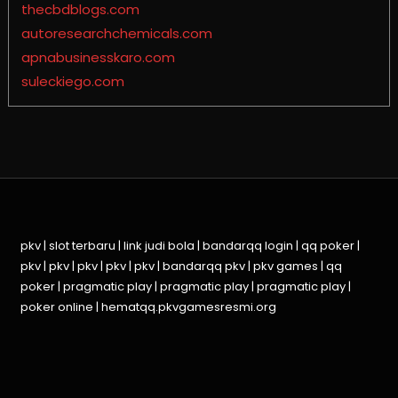
thecbdblogs.com
autoresearchchemicals.com
apnabusinesskaro.com
suleckiego.com
pkv
|
slot terbaru
|
link judi bola
|
bandarqq login
|
qq poker
|
pkv
|
pkv
|
pkv
|
pkv
|
pkv
|
bandarqq pkv
|
pkv games
|
qq
poker
|
pragmatic play
|
pragmatic play
|
pragmatic play
|
poker online
|
hematqq.pkvgamesresmi.org