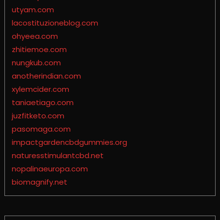
utyam.com
lacostituzioneblog.com
ohyeea.com
zhitiemoe.com
nungkub.com
anotherindian.com
xylemcider.com
taniaetiago.com
juzfitketo.com
pasomaga.com
impactgardencbdgummies.org
naturesstimulantcbd.net
nopalinaeuropa.com
biomagnify.net