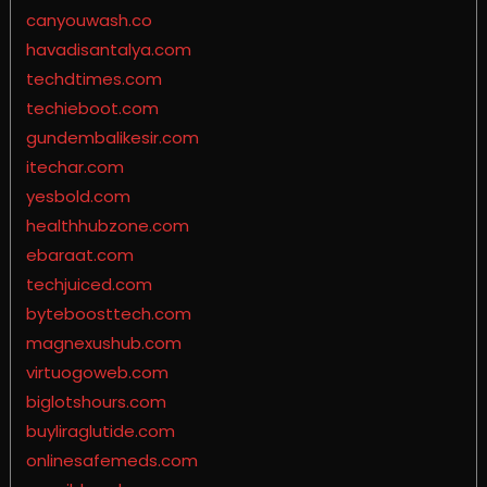
canyouwash.co
havadisantalya.com
techdtimes.com
techieboot.com
gundembalikesir.com
itechar.com
yesbold.com
healthhubzone.com
ebaraat.com
techjuiced.com
byteboosttech.com
magnexushub.com
virtuogoweb.com
biglotshours.com
buyliraglutide.com
onlinesafemeds.com