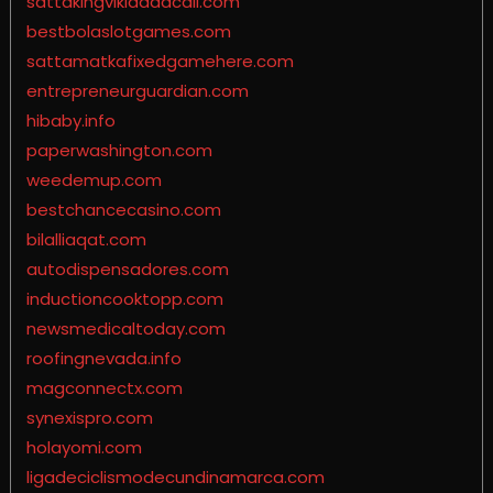
sattakingvikidadacall.com
bestbolaslotgames.com
sattamatkafixedgamehere.com
entrepreneurguardian.com
hibaby.info
paperwashington.com
weedemup.com
bestchancecasino.com
bilalliaqat.com
autodispensadores.com
inductioncooktopp.com
newsmedicaltoday.com
roofingnevada.info
magconnectx.com
synexispro.com
holayomi.com
ligadeciclismodecundinamarca.com