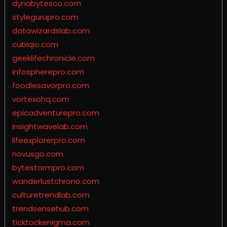
dynabytesco.com
stylegurupro.com
datawizardslab.com
cubiqio.com
geeklifechronicle.com
infospherepro.com
foodiesavorpro.com
vortexohq.com
epicadventurepro.com
insightwavelab.com
lifeexplorerpro.com
novusgo.com
bytestormpro.com
wanderlustchrono.com
culturetrendlab.com
trendsensehub.com
ticktockenigma.com