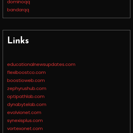
dominoqq
bandarqq
Links
educationalnewsupdates.com
flexiboostco.com
boostioweb.com
zephyrushub.com
optipathlab.com
dynabytelab.com
evolvionet.com
synexisplus.com
vortexonet.com