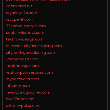
antitraders.biz
aryanews24.com
xscape-it.com
777azino-mobile.com
cobbseniorbowl.com
technowdesign.com
durexsecurityandshipping.com
cityroofingandplannig.com
ivdabergasa.com
juyultadesga.com
real-crypto-services.com
mypetzworld.com
infounty.com
investparaguay-eu.com
bwc88asia.com
extrem-poker.com