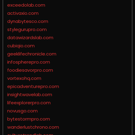
exceedolab.com
activaxio.com
dynabytesco.com
stylegurupro.com
datawizardslab.com
cubiqio.com
geeklifechronicle.com
infospherepro.com
foodiesavorpro.com
vortexohq.com
epicadventurepro.com
insightwavelab.com
lifeexplorerpro.com
novusgo.com
bytestormpro.com
wanderlustchrono.com