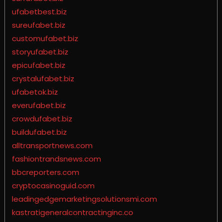
ufabetbest.biz
sureufabet.biz
customufabet.biz
storyufabet.biz
epicufabet.biz
crystalufabet.biz
ufabetok.biz
everufabet.biz
crowdufabet.biz
buildufabet.biz
alltransportnews.com
fashiontrandsnews.com
bbcreporters.com
cryptocasinoguid.com
leadingedgemarketingsolutionsmi.com
kastratigeneralcontractinginc.co