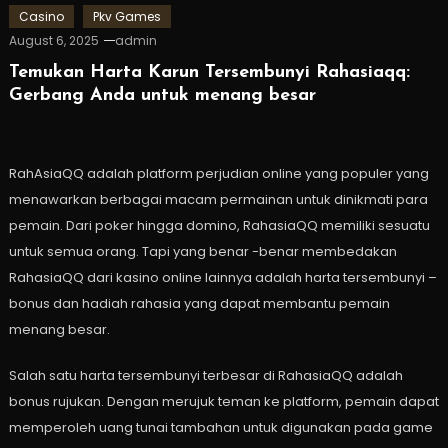
Casino
Pkv Games
August 6, 2025
admin
Temukan Harta Karun Tersembunyi Rahasiaqq:
Gerbang Anda untuk menang besar
RahAsiaQQ adalah platform perjudian online yang populer yang
menawarkan berbagai macam permainan untuk dinikmati para
pemain. Dari poker hingga domino, RahasiaQQ memiliki sesuatu
untuk semua orang. Tapi yang benar -benar membedakan
RahasiaQQ dari kasino online lainnya adalah harta tersembunyi –
bonus dan hadiah rahasia yang dapat membantu pemain
menang besar.
Salah satu harta tersembunyi terbesar di RahasiaQQ adalah
bonus rujukan. Dengan merujuk teman ke platform, pemain dapat
memperoleh uang tunai tambahan untuk digunakan pada game