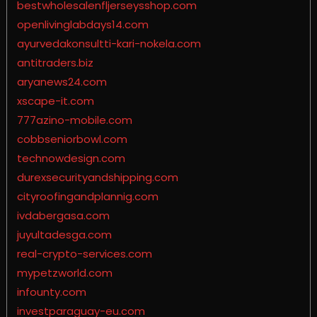
bestwholesalenfljerseysshop.com
openlivinglabdays14.com
ayurvedakonsultti-kari-nokela.com
antitraders.biz
aryanews24.com
xscape-it.com
777azino-mobile.com
cobbseniorbowl.com
technowdesign.com
durexsecurityandshipping.com
cityroofingandplannig.com
ivdabergasa.com
juyultadesga.com
real-crypto-services.com
mypetzworld.com
infounty.com
investparaguay-eu.com