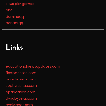
situs pkv games
pkv
dominoqq
bandarqq
Links
educationalnewsupdates.com
flexiboostco.com
boostioweb.com
zephyrushub.com
optipathlab.com
dynabytelab.com
evolvionet.com