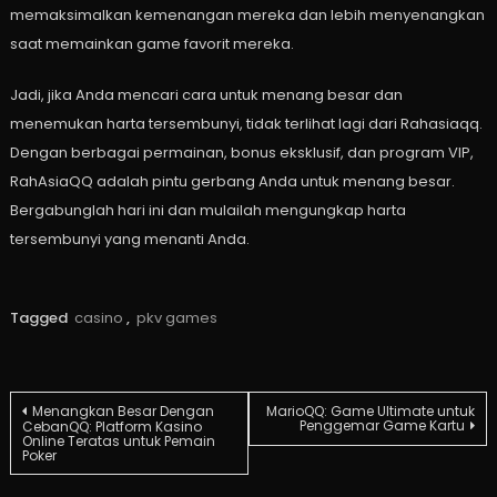
memaksimalkan kemenangan mereka dan lebih menyenangkan
saat memainkan game favorit mereka.
Jadi, jika Anda mencari cara untuk menang besar dan
menemukan harta tersembunyi, tidak terlihat lagi dari Rahasiaqq.
Dengan berbagai permainan, bonus eksklusif, dan program VIP,
RahAsiaQQ adalah pintu gerbang Anda untuk menang besar.
Bergabunglah hari ini dan mulailah mengungkap harta
tersembunyi yang menanti Anda.
Tagged
casino
,
pkv games
Post
Menangkan Besar Dengan
MarioQQ: Game Ultimate untuk
Penggemar Game Kartu
CebanQQ: Platform Kasino
Online Teratas untuk Pemain
Poker
navigation