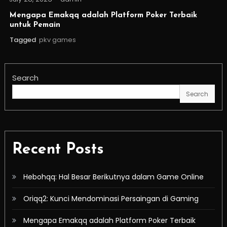
Mengapa Emakqq adalah Platform Poker Terbaik
untuk Pemain
Tagged
pkv games
Search
Search
Recent Posts
Hebohqq: Hal Besar Berikutnya dalam Game Online
Oriqq2: Kunci Mendominasi Persaingan di Gaming
Mengapa Emakqq adalah Platform Poker Terbaik