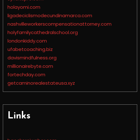
holayomi.com
ligadeciclismodecundinamarca.com
nashvilleworkerscompensationattorney.com
holyfamilycathedralschool.org
londonkiddy.com
ufabetcoaching.biz
davismindfulness.org
millionairebyte.com
fortechday.com
getcaminorealestateusa.xyz
Links