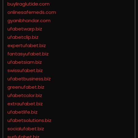
buyliraglutide.com
onlinesafemeds.com
gyanibhandar.com
ufabetwarp.biz
ufabetclip.biz
expertufabet.biz
fantasyufabet.biz
ufabetsiam.biz
swissufabet.biz
ufabetbusiness.biz
greenufabet.biz
ufabetcolor.biz
extraufabet.biz
ufabetlife.biz
ufabetsolutions.biz
socialufabet.biz
surfufabet.biz