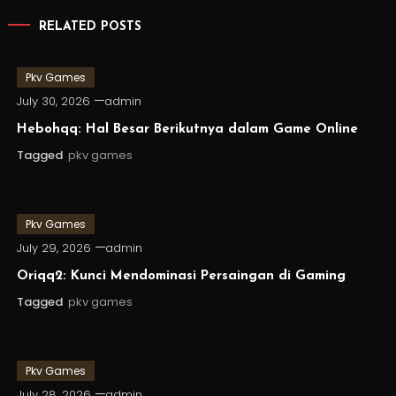
RELATED POSTS
Pkv Games
July 30, 2026
admin
Hebohqq: Hal Besar Berikutnya dalam Game Online
Tagged
pkv games
Pkv Games
July 29, 2026
admin
Oriqq2: Kunci Mendominasi Persaingan di Gaming
Tagged
pkv games
Pkv Games
July 28, 2026
admin