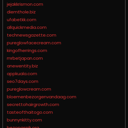
jejakkrismon.com
diemthole.biz
ufabetkk.com
allquickmedia.com
technewsgazette.com
pureglowfacecream.com
kingofherrings.com
mrbetjapan.com
anewentity.biz
appkuala.com
seo7days.com
pureglowcream.com
bloemenbezorgenvandaag.com
secrettohairgrowth.com
tasteofthaitogo.com
bunnynkitty.com
bezopasnik.org