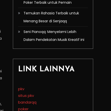
Poker Terbaik untuk Pemain
Temukan Rahasia Terbaik untuk
Menang Besar di Senjaqq
i
Seni Pianoqq: Menyelami Lebih
a
Dalam Pendekatan Musik Kreatif ini
LINK LAINNYA
i
ga
pkv
situs pkv
bandarqq
,
poker
ri