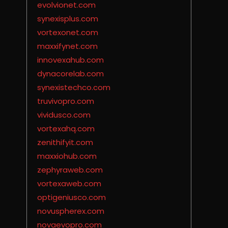
evolvionet.com
synexisplus.com
vortexonet.com
maxxifynet.com
innovexahub.com
dynacorelab.com
synexistechco.com
truvivopro.com
vividusco.com
vortexahq.com
zenithifyit.com
maxxiohub.com
zephyraweb.com
vortexaweb.com
optigeniusco.com
novuspherex.com
novaevopro.com