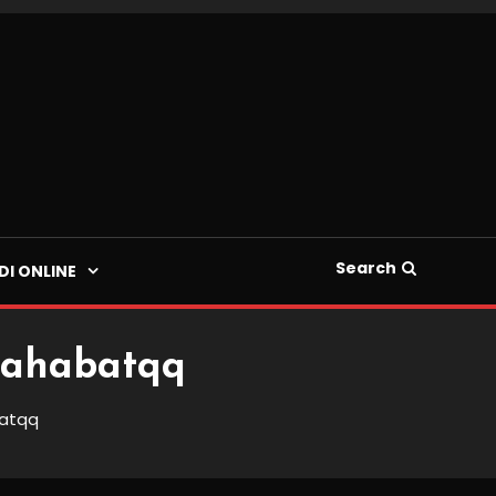
agai penawaran menarik.
atas
Search
DI ONLINE
Sahabatqq
batqq