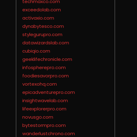
techmaxco.com
exceedolab.com
activaxio.com
dynabytesco.com
stylegurupro.com
datawizardslab.com
cubiqio.com
geeklifechronicle.com
infospherepro.com
foodiesavorpro.com
vortexohq.com
epicadventurepro.com
insightwavelab.com
lifeexplorerpro.com
novusgo.com
bytestormpro.com
wanderlustchrono.com