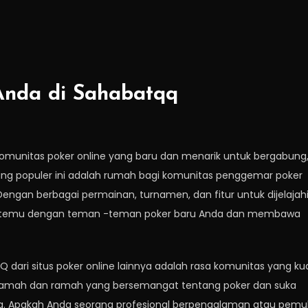
Anda di Sahabatqq
komunitas poker online yang baru dan menarik untuk bergabung
ne yang populer ini adalah rumah bagi komunitas penggemar poker
ngan berbagai permainan, turnamen, dan fitur untuk dijelajahi
ertemu dengan teman -teman poker baru Anda dan membawa
ari situs poker online lainnya adalah rasa komunitas yang kua
g ramah dan ramah yang bersemangat tentang poker dan suka
a. Apakah Anda seorang profesional berpengalaman atau pemu