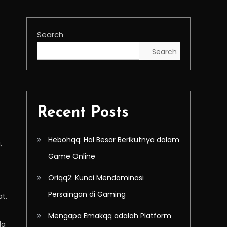
Search
Search
Recent Posts
,
Hebohqq: Hal Besar Berikutnya dalam
,
Game Online
Oriqq2: Kunci Mendominasi
Persaingan di Gaming
t.
Mengapa Emakqq adalah Platform
la