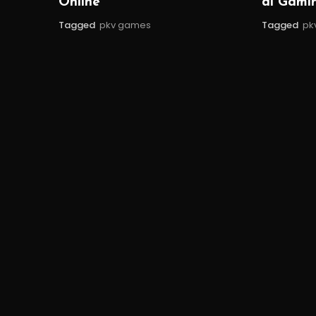
Online
di Gami
Tagged
pkv games
Tagged
pk