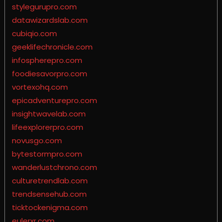
stylegurupro.com
datawizardslab.com
cubiqio.com
geeklifechronicle.com
infospherepro.com
foodiesavorpro.com
vortexohq.com
epicadventurepro.com
insightwavelab.com
lifeexplorerpro.com
novusgo.com
bytestormpro.com
wanderlustchrono.com
culturetrendlab.com
trendsensehub.com
ticktockenigma.com
eulerxr.com