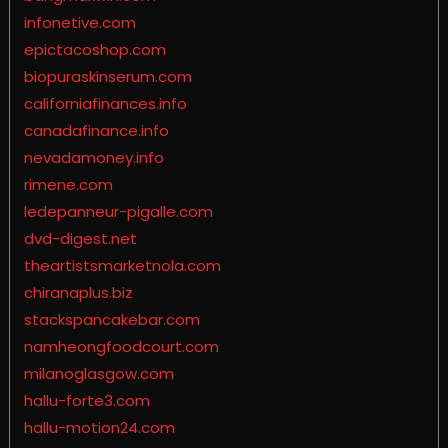
infonetive.com
epictacoshop.com
biopuraskinserum.com
californiafinances.info
canadafinance.info
nevadamoney.info
rimene.com
ledepanneur-pigalle.com
dvd-digest.net
theartistsmarketnola.com
chiranaplus.biz
stackspancakebar.com
namheongfoodcourt.com
milanoglasgow.com
hallu-forte3.com
hallu-motion24.com