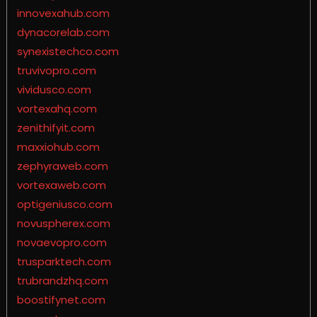
innovexahub.com
dynacorelab.com
synexistechco.com
truvivopro.com
vividusco.com
vortexahq.com
zenithifyit.com
maxxiohub.com
zephyraweb.com
vortexaweb.com
optigeniusco.com
novuspherex.com
novaevopro.com
trusparktech.com
trubrandzhq.com
boostifynet.com