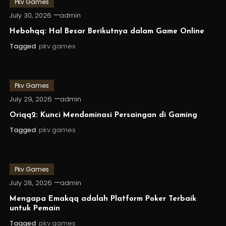
Pkv Games
July 30, 2026
admin
Hebohqq: Hal Besar Berikutnya dalam Game Online
Tagged
pkv games
Pkv Games
July 29, 2026
admin
Oriqq2: Kunci Mendominasi Persaingan di Gaming
Tagged
pkv games
Pkv Games
July 28, 2026
admin
Mengapa Emakqq adalah Platform Poker Terbaik
untuk Pemain
Tagged
pkv games