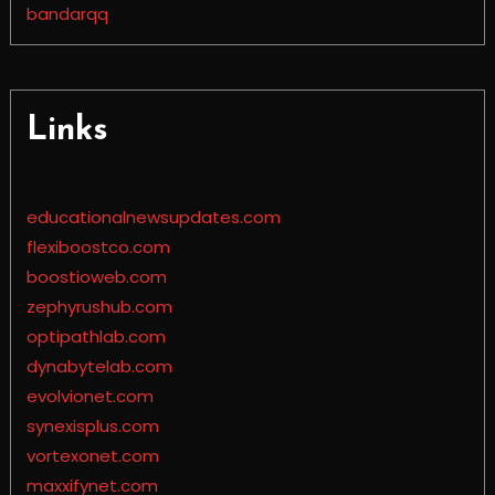
bandarqq
Links
educationalnewsupdates.com
flexiboostco.com
boostioweb.com
zephyrushub.com
optipathlab.com
dynabytelab.com
evolvionet.com
synexisplus.com
vortexonet.com
maxxifynet.com