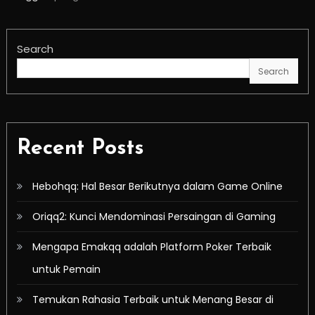
Search
Search
Recent Posts
Hebohqq: Hal Besar Berikutnya dalam Game Online
Oriqq2: Kunci Mendominasi Persaingan di Gaming
Mengapa Emakqq adalah Platform Poker Terbaik
untuk Pemain
Temukan Rahasia Terbaik untuk Menang Besar di