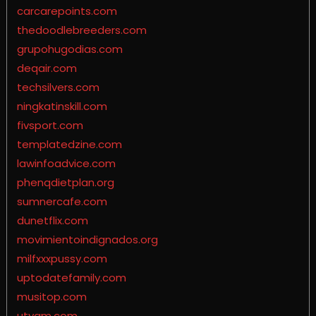
carcarepoints.com
thedoodlebreeders.com
grupohugodias.com
deqair.com
techsilvers.com
ningkatinskill.com
fivsport.com
templatedzine.com
lawinfoadvice.com
phenqdietplan.org
sumnercafe.com
dunetflix.com
movimientoindignados.org
milfxxxpussy.com
uptodatefamily.com
musitop.com
utyam.com