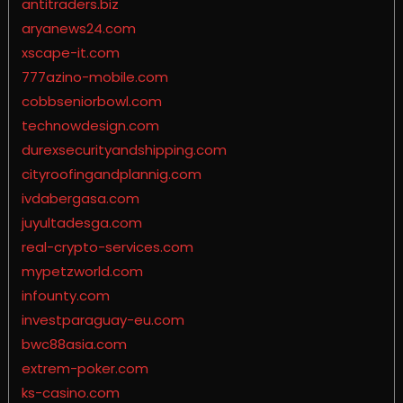
antitraders.biz
aryanews24.com
xscape-it.com
777azino-mobile.com
cobbseniorbowl.com
technowdesign.com
durexsecurityandshipping.com
cityroofingandplannig.com
ivdabergasa.com
juyultadesga.com
real-crypto-services.com
mypetzworld.com
infounty.com
investparaguay-eu.com
bwc88asia.com
extrem-poker.com
ks-casino.com