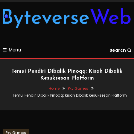
Skip
To
Content
Nikmati bonus harian tanpa batas di situs Bandarqq. Mainkan poker
Situs Bandarqq dengan
setiap hari dan dapatkan keuntungan lebih dengan berbagai
penawaran menarik.
Menu
Bonus Harian Tanpa
Search
Batas
Temui Pendiri Dibalik Pinoqq: Kisah Dibalik
Kesuksesan Platform
Home
Pkv Games
Temui Pendiri Dibalik Pinoqq: Kisah Dibalik Kesuksesan Platform
Pkv Games