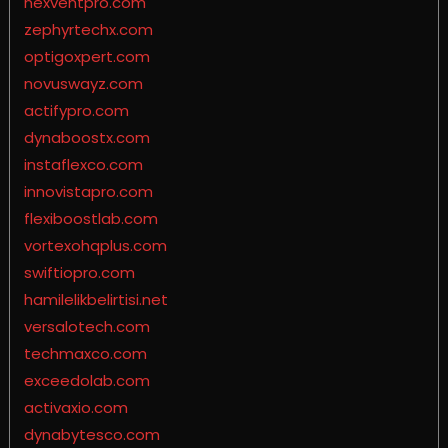
nexventpro.com
zephyrtechx.com
optigoxpert.com
novuswayz.com
actifypro.com
dynaboostx.com
instaflexco.com
innovistapro.com
flexiboostlab.com
vortexohqplus.com
swiftiopro.com
hamilelikbelirtisi.net
versalotech.com
techmaxco.com
exceedolab.com
activaxio.com
dynabytesco.com