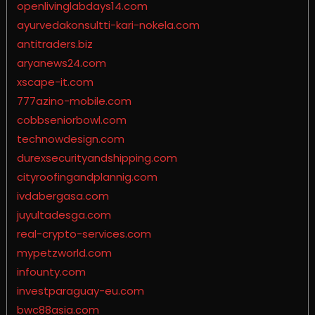
openlivinglabdays14.com
ayurvedakonsultti-kari-nokela.com
antitraders.biz
aryanews24.com
xscape-it.com
777azino-mobile.com
cobbseniorbowl.com
technowdesign.com
durexsecurityandshipping.com
cityroofingandplannig.com
ivdabergasa.com
juyultadesga.com
real-crypto-services.com
mypetzworld.com
infounty.com
investparaguay-eu.com
bwc88asia.com