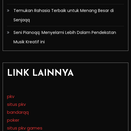
Temukan Rahasia Terbaik untuk Menang Besar di
Senjaqq
Seni Pianoqq: Menyelami Lebih Dalam Pendekatan
Musik Kreatif ini
LINK LAINNYA
pkv
situs pkv
bandarqq
poker
situs pkv games