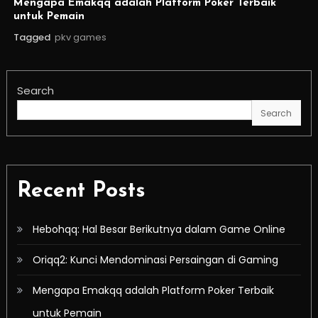
Mengapa Emakqq adalah Platform Poker Terbaik
untuk Pemain
Tagged
pkv games
Search
Search
Recent Posts
Hebohqq: Hal Besar Berikutnya dalam Game Online
Oriqq2: Kunci Mendominasi Persaingan di Gaming
Mengapa Emakqq adalah Platform Poker Terbaik
untuk Pemain