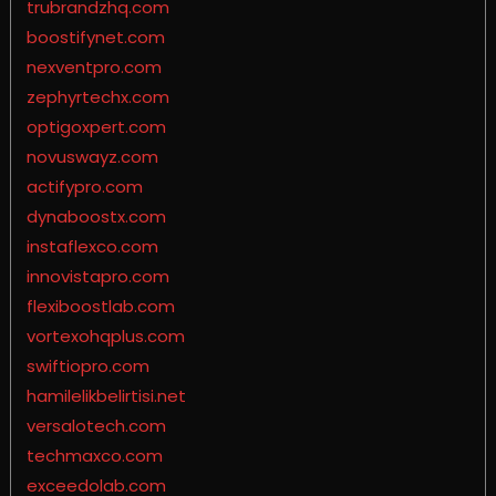
trubrandzhq.com
boostifynet.com
nexventpro.com
zephyrtechx.com
optigoxpert.com
novuswayz.com
actifypro.com
dynaboostx.com
instaflexco.com
innovistapro.com
flexiboostlab.com
vortexohqplus.com
swiftiopro.com
hamilelikbelirtisi.net
versalotech.com
techmaxco.com
exceedolab.com