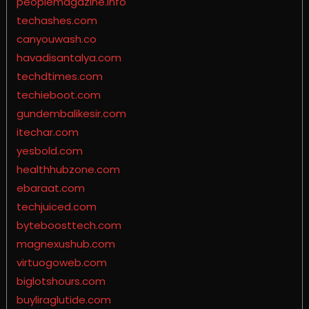
peoplemagazine.info
techashes.com
canyouwash.co
havadisantalya.com
techdtimes.com
techieboot.com
gundembalikesir.com
itechar.com
yesbold.com
healthhubzone.com
ebaraat.com
techjuiced.com
byteboosttech.com
magnexushub.com
virtuogoweb.com
biglotshours.com
buyliraglutide.com