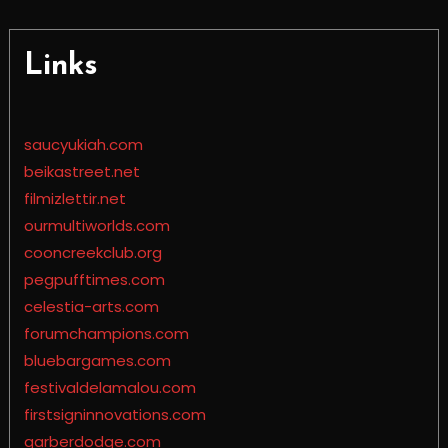
Links
saucyukiah.com
beikastreet.net
filmizlettir.net
ourmultiworlds.com
cooncreekclub.org
pegpufftimes.com
celestia-arts.com
forumchampions.com
bluebargames.com
festivaldelamalou.com
firstsigninnovations.com
garberdodge.com