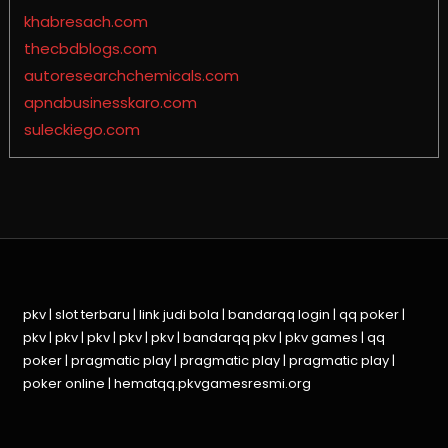
khabresach.com
thecbdblogs.com
autoresearchchemicals.com
apnabusinesskaro.com
suleckiego.com
pkv
|
slot terbaru
|
link judi bola
|
bandarqq login
|
qq poker
|
pkv
|
pkv
|
pkv
|
pkv
|
pkv
|
bandarqq pkv
|
pkv games
|
qq
poker
|
pragmatic play
|
pragmatic play
|
pragmatic play
|
poker online
|
hematqq.pkvgamesresmi.org