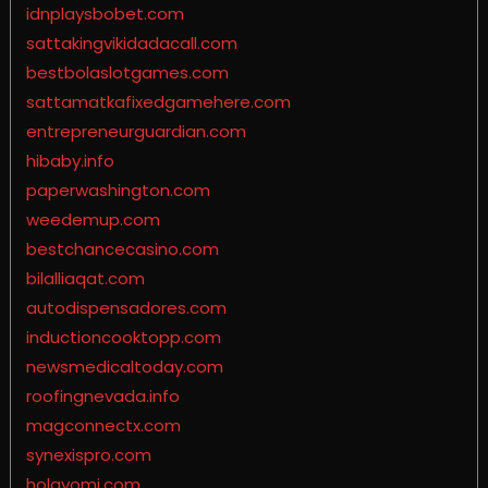
idnplaysbobet.com
sattakingvikidadacall.com
bestbolaslotgames.com
sattamatkafixedgamehere.com
entrepreneurguardian.com
hibaby.info
paperwashington.com
weedemup.com
bestchancecasino.com
bilalliaqat.com
autodispensadores.com
inductioncooktopp.com
newsmedicaltoday.com
roofingnevada.info
magconnectx.com
synexispro.com
holayomi.com