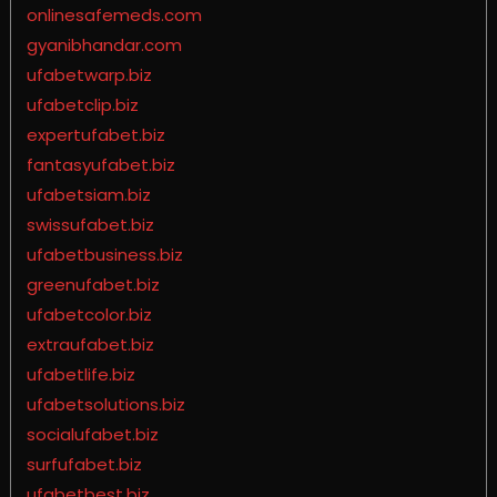
onlinesafemeds.com
gyanibhandar.com
ufabetwarp.biz
ufabetclip.biz
expertufabet.biz
fantasyufabet.biz
ufabetsiam.biz
swissufabet.biz
ufabetbusiness.biz
greenufabet.biz
ufabetcolor.biz
extraufabet.biz
ufabetlife.biz
ufabetsolutions.biz
socialufabet.biz
surfufabet.biz
ufabetbest.biz