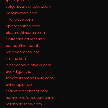
saigonstartransport.com
bangmaxwin.com
infonetive.com
epictacoshop.com
biopuraskinserum.com
californiafinances.info
canadafinance.info
nevadamoney.info
rimene.com
ledepanneur-pigalle.com
dvd-digest.net
theartistsmarketnola.com
chiranaplus.biz
stackspancakebar.com
namheongfoodcourt.com
milanoglasgow.com