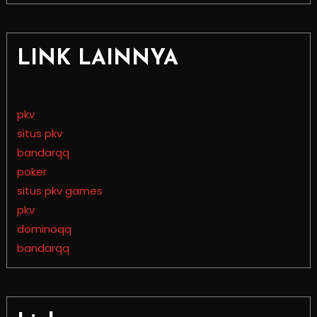
LINK LAINNYA
pkv
situs pkv
bandarqq
poker
situs pkv games
pkv
dominoqq
bandarqq