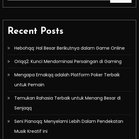
Recent Posts
Hebohqq: Hal Besar Berikutnya dalam Game Online
Oriqq2: Kunci Mendominasi Persaingan di Gaming
Mengapa Emakqq adalah Platform Poker Terbaik
untuk Pemain
Temukan Rahasia Terbaik untuk Menang Besar di
Senjaqq
Seni Pianoqq: Menyelami Lebih Dalam Pendekatan
Musik Kreatif ini