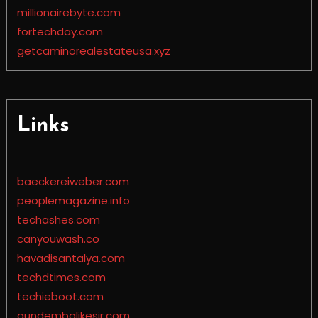
millionairebyte.com
fortechday.com
getcaminorealestateusa.xyz
Links
baeckereiweber.com
peoplemagazine.info
techashes.com
canyouwash.co
havadisantalya.com
techdtimes.com
techieboot.com
gundembalikesir.com