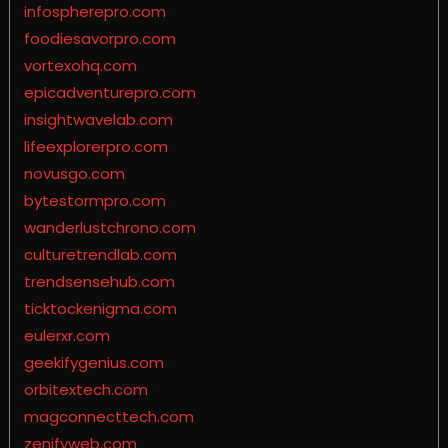
infospherepro.com
foodiesavorpro.com
vortexohq.com
epicadventurepro.com
insightwavelab.com
lifeexplorerpro.com
novusgo.com
bytestormpro.com
wanderlustchrono.com
culturetrendlab.com
trendsensehub.com
ticktockenigma.com
eulerxr.com
geekifygenius.com
orbitextech.com
magconnecttech.com
zenifyweb.com