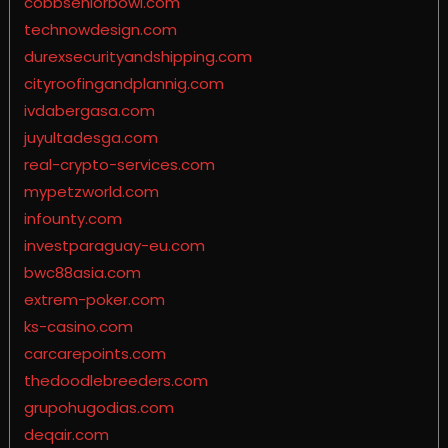
cobbseniorbowl.com
technowdesign.com
durexsecurityandshipping.com
cityroofingandplannig.com
ivdabergasa.com
juyultadesga.com
real-crypto-services.com
mypetzworld.com
infounty.com
investparaguay-eu.com
bwc88asia.com
extrem-poker.com
ks-casino.com
carcarepoints.com
thedoodlebreeders.com
grupohugodias.com
deqair.com