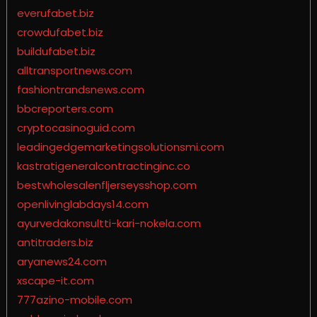
everufabet.biz
crowdufabet.biz
buildufabet.biz
alltransportnews.com
fashiontrandsnews.com
bbcreporters.com
cryptocasinoguid.com
leadingedgemarketingsolutionsmi.com
kastratigeneralcontractinginc.co
bestwholesalenfljerseysshop.com
openlivinglabdays14.com
ayurvedakonsultti-kari-nokela.com
antitraders.biz
aryanews24.com
xscape-it.com
777azino-mobile.com