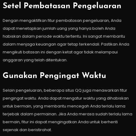
Setel Pembatasan Pengeluaran
Dengan mengaktifkan fitur pembatasan pengeluaran, Anda
dapat menetapkan jumlah uang yang hanya boleh Anda
habiskan dalam periode waktu tertentu. Ini sangat membantu
dalam menjaga keuangan agar tetap terkendali. Pastikan Anda
mengikuti batasan ini dengan ketat agar tidak melampaui
anggaran yang telah ditentukan.
Gunakan Pengingat Waktu
Selain pengeluaran, beberapa situs QQ juga menawarkan fitur
pengingat waktu. Anda dapat mengatur waktu yang dihabiskan
untuk bermain, yang membantu mencegah Anda terlalu lama
terjebak dalam permainan. Jika Anda merasa sudah terlalu lama
bermain, fitur ini dapat mengingatkan Anda untuk berhenti
sejenak dan beristirahat.