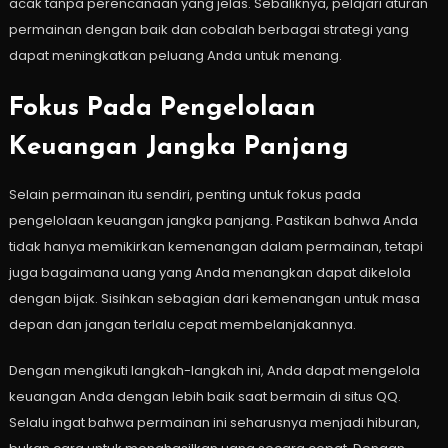
acak tanpa perencanaan yang jelas. Sebaliknya, pelajari aturan
permainan dengan baik dan cobalah berbagai strategi yang
dapat meningkatkan peluang Anda untuk menang.
Fokus Pada Pengelolaan
Keuangan Jangka Panjang
Selain permainan itu sendiri, penting untuk fokus pada
pengelolaan keuangan jangka panjang. Pastikan bahwa Anda
tidak hanya memikirkan kemenangan dalam permainan, tetapi
juga bagaimana uang yang Anda menangkan dapat dikelola
dengan bijak. Sisihkan sebagian dari kemenangan untuk masa
depan dan jangan terlalu cepat membelanjakannya.
Dengan mengikuti langkah-langkah ini, Anda dapat mengelola
keuangan Anda dengan lebih baik saat bermain di situs QQ.
Selalu ingat bahwa permainan ini seharusnya menjadi hiburan,