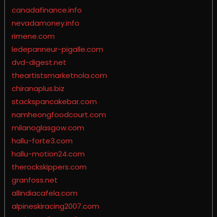
canadafinance.info
nevadamoney.info
rimene.com
ledepanneur-pigalle.com
dvd-digest.net
theartistsmarketnola.com
chiranaplus.biz
stackspancakebar.com
namheongfoodcourt.com
milanoglasgow.com
hallu-forte3.com
hallu-motion24.com
therockskippers.com
granfoss.net
allindiacafela.com
alpineskiracing2007.com