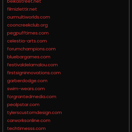
beikastreet.net
filmizlettir.net
ourmultiworlds.com
cooncreekclub.org
pegpufftimes.com
celestia-arts.com
forumchampions.com
bluebargames.com
festivaldelamalou.com
firstsigninnovations.com
garberdodge.com
swim-wears.com
forgrantedmedia.com
peolpstar.com
tylerscustomdesign.com
carworksonline.com
techtimesss.com