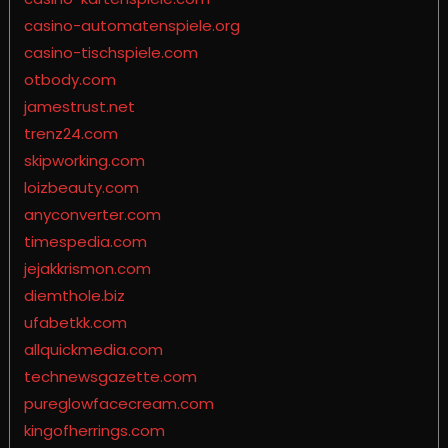
casino-automatenspiele.org
casino-tischspiele.com
otbody.com
jamestrust.net
trenz24.com
skipworking.com
loizbeauty.com
anyconverter.com
timespedia.com
jejakkrismon.com
diemthole.biz
ufabetkk.com
allquickmedia.com
technewsgazette.com
pureglowfacecream.com
kingofherrings.com