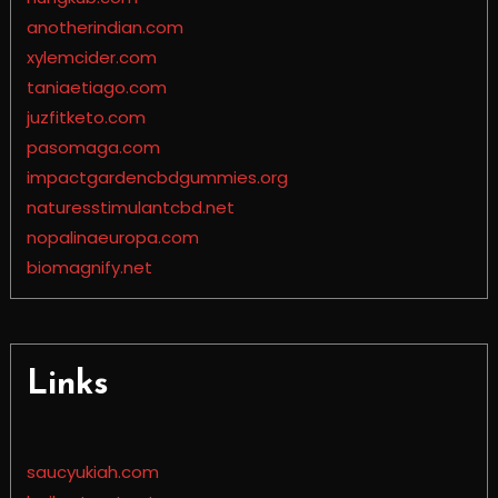
anotherindian.com
xylemcider.com
taniaetiago.com
juzfitketo.com
pasomaga.com
impactgardencbdgummies.org
naturesstimulantcbd.net
nopalinaeuropa.com
biomagnify.net
Links
saucyukiah.com