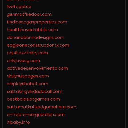
livetogel.co
genmatfiredoor.com
findlascegasproperties.com
healthhavenrobbie.com
donanddonnadesigns.com
eagleoneconstructiontx.com
equiflexvitality.com
onlylovesg.com
activedesenvolvimento.com
dailyhubpages.com
idnplaysbobet.com
sattakingvikidadacall.com
bestbolaslotgames.com
sattamatkafixedgamehere.com
entrepreneurguardian.com
hibaby.info