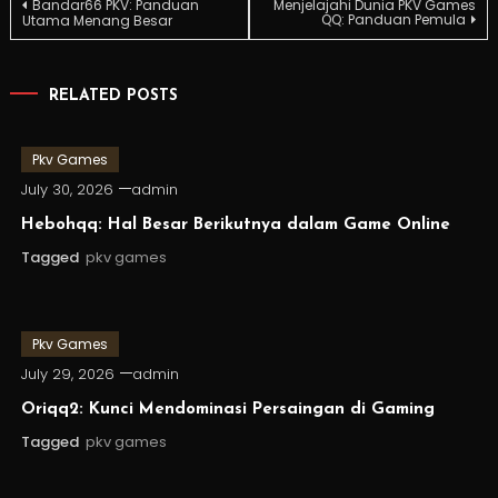
Post
Bandar66 PKV: Panduan
Menjelajahi Dunia PKV Games
QQ: Panduan Pemula
Utama Menang Besar
navigation
RELATED POSTS
Pkv Games
July 30, 2026
admin
Hebohqq: Hal Besar Berikutnya dalam Game Online
Tagged
pkv games
Pkv Games
July 29, 2026
admin
Oriqq2: Kunci Mendominasi Persaingan di Gaming
Tagged
pkv games