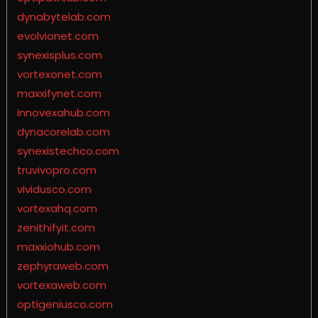
dynabytelab.com
evolvionet.com
synexisplus.com
vortexonet.com
maxxifynet.com
innovexahub.com
dynacorelab.com
synexistechco.com
truvivopro.com
vividusco.com
vortexahq.com
zenithifyit.com
maxxiohub.com
zephyraweb.com
vortexaweb.com
optigeniusco.com