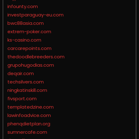
infounty.com
investparaguay-eu.com
bwc88asia.com
extrem-poker.com
ks-casino.com
carcarepoints.com
thedoodlebreeders.com
grupohugodias.com
deqair.com
techsilvers.com
ningkatinskill.com
fivsport.com
templatedzine.com
lawinfoadvice.com
phenqdietplan.org
sumnercafe.com