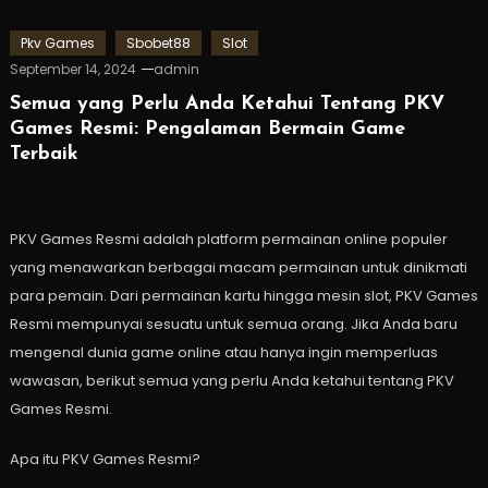
Pkv Games
Sbobet88
Slot
September 14, 2024
admin
Semua yang Perlu Anda Ketahui Tentang PKV
Games Resmi: Pengalaman Bermain Game
Terbaik
PKV Games Resmi adalah platform permainan online populer
yang menawarkan berbagai macam permainan untuk dinikmati
para pemain. Dari permainan kartu hingga mesin slot, PKV Games
Resmi mempunyai sesuatu untuk semua orang. Jika Anda baru
mengenal dunia game online atau hanya ingin memperluas
wawasan, berikut semua yang perlu Anda ketahui tentang PKV
Games Resmi.
Apa itu PKV Games Resmi?