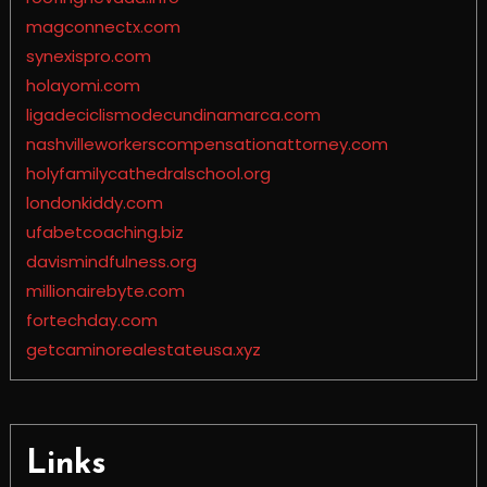
magconnectx.com
synexispro.com
holayomi.com
ligadeciclismodecundinamarca.com
nashvilleworkerscompensationattorney.com
holyfamilycathedralschool.org
londonkiddy.com
ufabetcoaching.biz
davismindfulness.org
millionairebyte.com
fortechday.com
getcaminorealestateusa.xyz
Links