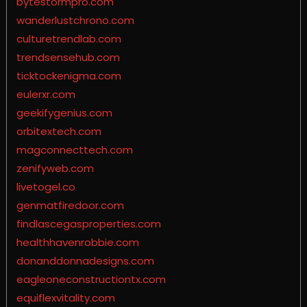
bytestormpro.com
wanderlustchrono.com
culturetrendlab.com
trendsensehub.com
ticktockenigma.com
eulerxr.com
geekifygenius.com
orbitextech.com
magconnecttech.com
zenifyweb.com
livetogel.co
genmatfiredoor.com
findlascegasproperties.com
healthhavenrobbie.com
donanddonnadesigns.com
eagleoneconstructiontx.com
equiflexvitality.com