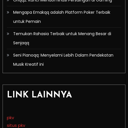
Oriqq2: Kunci Mendominasi Persaingan di Gaming
Mengapa Emakqq adalah Platform Poker Terbaik
untuk Pemain
Temukan Rahasia Terbaik untuk Menang Besar di
Senjaqq
Seni Pianoqq: Menyelami Lebih Dalam Pendekatan
Musik Kreatif ini
LINK LAINNYA
pkv
situs pkv