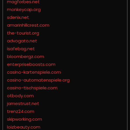
magforbes.net
monkeycap.org
sdenix.net
amarinhillcrest.com
the-tourist.org
advogato.net
isafebag.net
bloombergz.com
enterpriseboosts.com
casino-kartenspiele.com
casino-automatenspiele.org
casino-tischspiele.com
otbody.com
jamestrust.net
trenz24.com
skipworking.com
loizbeauty.com