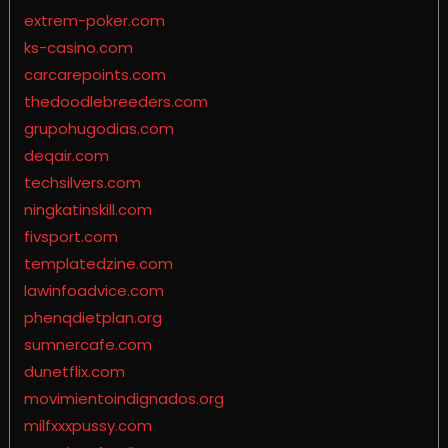
extrem-poker.com
ks-casino.com
carcarepoints.com
thedoodlebreeders.com
grupohugodias.com
deqair.com
techsilvers.com
ningkatinskill.com
fivsport.com
templatedzine.com
lawinfoadvice.com
phenqdietplan.org
sumnercafe.com
dunetflix.com
movimientoindignados.org
milfxxxpussy.com