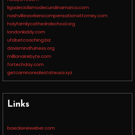
ligadeciclismodecundinamarca.com
nashvilleworkerscompensationattorney.com
holyfamilycathedralschool.org
londonkiddy.com
ufabetcoaching.biz
davismindfulness.org
millionairebyte.com
fortechday.com
getcaminorealestateusa.xyz
Links
baeckereiweber.com