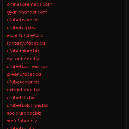
onlinesafemeds.com
gyanibhandar.com
ufabetwarp.biz
ufabetclip.biz
expertufabet.biz
fantasyufabet.biz
ufabetsiam.biz
swissufabet.biz
ufabetbusiness.biz
greenufabet.biz
ufabetcolor.biz
extraufabet.biz
ufabetlife.biz
ufabetsolutions.biz
socialufabet.biz
surfufabet.biz
ufabetbest.biz