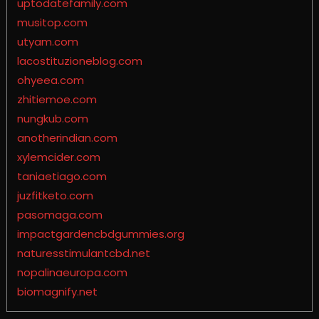
uptodatefamily.com
musitop.com
utyam.com
lacostituzioneblog.com
ohyeea.com
zhitiemoe.com
nungkub.com
anotherindian.com
xylemcider.com
taniaetiago.com
juzfitketo.com
pasomaga.com
impactgardencbdgummies.org
naturesstimulantcbd.net
nopalinaeuropa.com
biomagnify.net