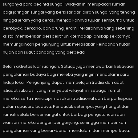
surganya para pecinta sungai. Wilayah ini merupakan rumah
bagi jaringan sungai yang berkisar dari aliran sungai yang tenang
hingga jeram yang deras, menjadikannya tujuan sempurna untuk
berkayak, berkano, dan arung jeram. Perairannya yang sebening
kristal memberikan perspektif unik terhadap lanskap sekitarnya,
memungkinkan pengunjung untuk merasakan keindahan hutan
hujan dari sudut pandang yang berbeda.
Selain aktivitas luar ruangan, Satuqq juga menawarkan kekayaan
pengalaman budaya bagi mereka yang ingin mendalami cara
hidup lokal. Pengunjung dapat mempelajari tradisi dan adat
istiadat suku asli yang menyebut wilayah ini sebagai rumah
mereka, serta mencicipi masakan tradisional dan berpartisipasi
dalam upacara budaya. Penduduk setempat yang hangat dan
ramah selalu bersemangat untuk berbagi pengetahuan dan
warisan mereka dengan pengunjung, sehingga memberikan
pengalaman yang benar-benar mendalam dan memperkaya.