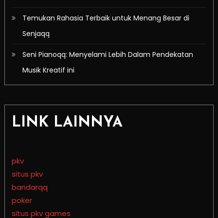
Temukan Rahasia Terbaik untuk Menang Besar di
Senjaqq
Seni Pianoqq: Menyelami Lebih Dalam Pendekatan
Musik Kreatif ini
LINK LAINNYA
pkv
situs pkv
bandarqq
poker
situs pkv games