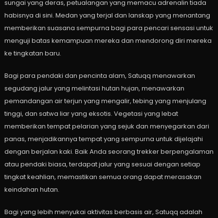
sungai yang deras, petualangan yang memacu adrenalin tiada
habisnya di sini. Medan yang terjal dan lanskap yang menantang
memberikan suasana sempurna bagi para pencari sensasi untuk
menguji batas kemampuan mereka dan mendorong diri mereka
ke tingkatan baru.
Bagi para pendaki dan pencinta alam, Satuqq menawarkan
segudang jalur yang melintasi hutan hujan, menawarkan
pemandangan air terjun yang mengalir, tebing yang menjulang
tinggi, dan satwa liar yang eksotis. Vegetasi yang lebat
memberikan tempat pelarian yang sejuk dan menyegarkan dari
panas, menjadikannya tempat yang sempurna untuk dijelajahi
dengan berjalan kaki. Baik Anda seorang trekker berpengalaman
atau pendaki biasa, terdapat jalur yang sesuai dengan setiap
tingkat keahlian, memastikan semua orang dapat merasakan
keindahan hutan.
Bagi yang lebih menyukai aktivitas berbasis air, Satuqq adalah