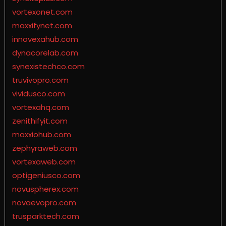
vortexonet.com
maxxifynet.com
innovexahub.com
dynacorelab.com
synexistechco.com
truvivopro.com
vividusco.com
vortexahq.com
zenithifyit.com
maxxiohub.com
zephyraweb.com
vortexaweb.com
optigeniusco.com
novuspherex.com
novaevopro.com
trusparktech.com