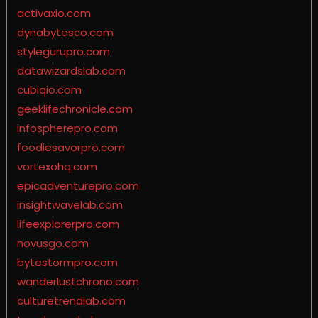
activaxio.com
dynabytesco.com
stylegurupro.com
datawizardslab.com
cubiqio.com
geeklifechronicle.com
infospherepro.com
foodiesavorpro.com
vortexohq.com
epicadventurepro.com
insightwavelab.com
lifeexplorerpro.com
novusgo.com
bytestormpro.com
wanderlustchrono.com
culturetrendlab.com