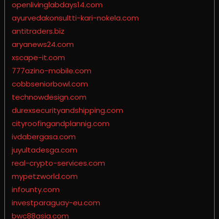
openlivinglabdays14.com
ayurvedakonsultti-kari-nokela.com
antitraders.biz
aryanews24.com
xscape-it.com
777azino-mobile.com
cobbseniorbowl.com
technowdesign.com
durexsecurityandshipping.com
cityroofingandplannig.com
ivdabergasa.com
juyultadesga.com
real-crypto-services.com
mypetzworld.com
infounty.com
investparaguay-eu.com
bwc88asia.com