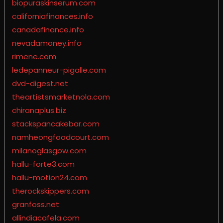
biopuraskinserum.com
californiafinances.info
canadafinance.info
nevadamoney.info
rimene.com
ledepanneur-pigalle.com
dvd-digest.net
theartistsmarketnola.com
chiranaplus.biz
stackspancakebar.com
namheongfoodcourt.com
milanoglasgow.com
hallu-forte3.com
hallu-motion24.com
therockskippers.com
granfoss.net
allindiacafela.com