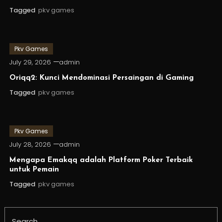
Tagged
pkv games
Pkv Games
July 29, 2026
admin
Oriqq2: Kunci Mendominasi Persaingan di Gaming
Tagged
pkv games
Pkv Games
July 28, 2026
admin
Mengapa Emakqq adalah Platform Poker Terbaik
untuk Pemain
Tagged
pkv games
Search