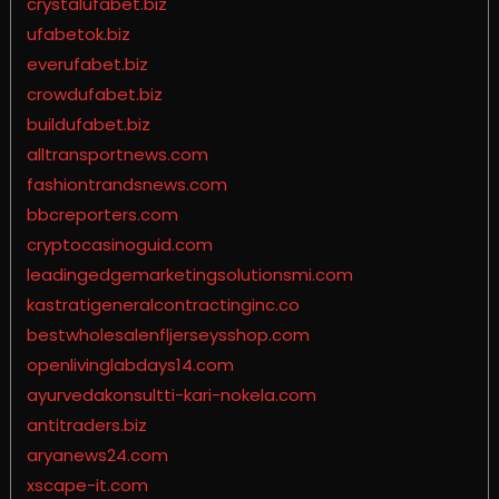
crystalufabet.biz
ufabetok.biz
everufabet.biz
crowdufabet.biz
buildufabet.biz
alltransportnews.com
fashiontrandsnews.com
bbcreporters.com
cryptocasinoguid.com
leadingedgemarketingsolutionsmi.com
kastratigeneralcontractinginc.co
bestwholesalenfljerseysshop.com
openlivinglabdays14.com
ayurvedakonsultti-kari-nokela.com
antitraders.biz
aryanews24.com
xscape-it.com