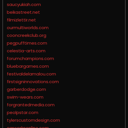
saucyukiah.com
beikastreet.net
filmizlettir.net
ourmultiworlds.com
cooncreekclub.org
pegpufftimes.com
celestia-arts.com
forumchampions.com
bluebargames.com
festivaldelamalou.com
firstsigninnovations.com
garberdodge.com
swim-wears.com
forgrantedmedia.com
peolpstar.com
tylerscustomdesign.com
carworksonline.com