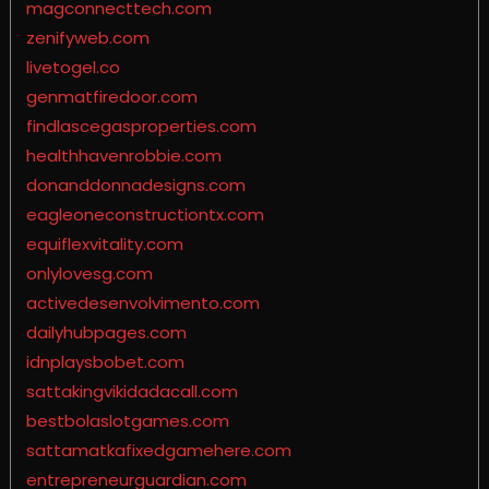
magconnecttech.com
zenifyweb.com
livetogel.co
genmatfiredoor.com
findlascegasproperties.com
healthhavenrobbie.com
donanddonnadesigns.com
eagleoneconstructiontx.com
equiflexvitality.com
onlylovesg.com
activedesenvolvimento.com
dailyhubpages.com
idnplaysbobet.com
sattakingvikidadacall.com
bestbolaslotgames.com
sattamatkafixedgamehere.com
entrepreneurguardian.com