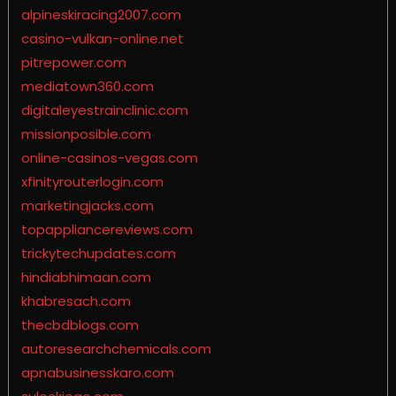
alpineskiracing2007.com
casino-vulkan-online.net
pitrepower.com
mediatown360.com
digitaleyestrainclinic.com
missionposible.com
online-casinos-vegas.com
xfinityrouterlogin.com
marketingjacks.com
topappliancereviews.com
trickytechupdates.com
hindiabhimaan.com
khabresach.com
thecbdblogs.com
autoresearchchemicals.com
apnabusinesskaro.com