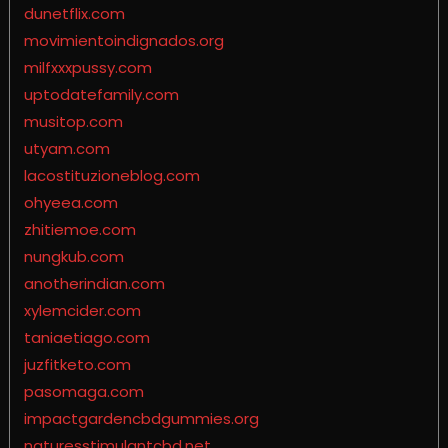
dunetflix.com
movimientoindignados.org
milfxxxpussy.com
uptodatefamily.com
musitop.com
utyam.com
lacostituzioneblog.com
ohyeea.com
zhitiemoe.com
nungkub.com
anotherindian.com
xylemcider.com
taniaetiago.com
juzfitketo.com
pasomaga.com
impactgardencbdgummies.org
naturesstimulantcbd.net