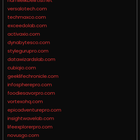
hamilelikbelirtisi.net
versalotech.com
techmaxco.com
exceedolab.com
activaxio.com
dynabytesco.com
stylegurupro.com
datawizardslab.com
cubiqio.com
geeklifechronicle.com
infospherepro.com
foodiesavorpro.com
vortexohq.com
epicadventurepro.com
insightwavelab.com
lifeexplorerpro.com
novusgo.com