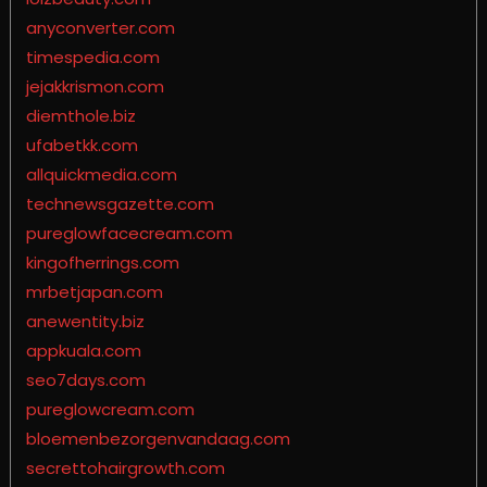
anyconverter.com
timespedia.com
jejakkrismon.com
diemthole.biz
ufabetkk.com
allquickmedia.com
technewsgazette.com
pureglowfacecream.com
kingofherrings.com
mrbetjapan.com
anewentity.biz
appkuala.com
seo7days.com
pureglowcream.com
bloemenbezorgenvandaag.com
secrettohairgrowth.com