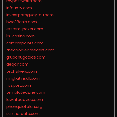
mypetzworld.com
infounty.com
investparaguay-eu.com
bwc88asia.com
extrem-poker.com
ks-casino.com
carcarepoints.com
thedoodlebreeders.com
grupohugodias.com
deqair.com
techsilvers.com
ningkatinskill.com
fivsport.com
templatedzine.com
lawinfoadvice.com
phenqdietplan.org
sumnercafe.com