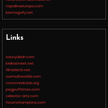
nopalinaeuropa.com
biomagnify.net
Links
saucyukiah.com
beikastreet.net
filmizlettir.net
ourmultiworlds.com
cooncreekclub.org
pegpufftimes.com
celestia-arts.com
forumchampions.com