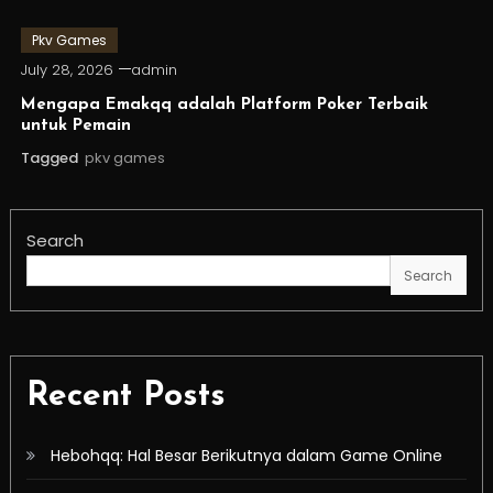
Pkv Games
July 28, 2026
admin
Mengapa Emakqq adalah Platform Poker Terbaik
untuk Pemain
Tagged
pkv games
Search
Search
Recent Posts
Hebohqq: Hal Besar Berikutnya dalam Game Online