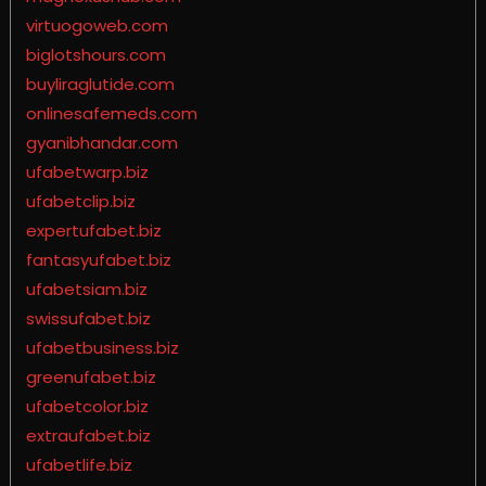
virtuogoweb.com
biglotshours.com
buyliraglutide.com
onlinesafemeds.com
gyanibhandar.com
ufabetwarp.biz
ufabetclip.biz
expertufabet.biz
fantasyufabet.biz
ufabetsiam.biz
swissufabet.biz
ufabetbusiness.biz
greenufabet.biz
ufabetcolor.biz
extraufabet.biz
ufabetlife.biz