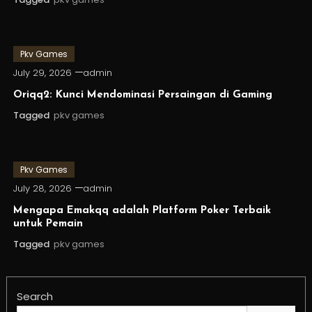
Pkv Games
July 29, 2026
admin
Oriqq2: Kunci Mendominasi Persaingan di Gaming
Tagged
pkv games
Pkv Games
July 28, 2026
admin
Mengapa Emakqq adalah Platform Poker Terbaik
untuk Pemain
Tagged
pkv games
Search