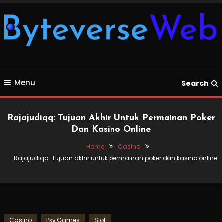
Skip
To
Content
Nikmati bonus harian tanpa batas di situs Bandarqq. Mainkan poker
Situs Bandarqq dengan
setiap hari dan dapatkan keuntungan lebih dengan berbagai
penawaran menarik.
Menu
Bonus Harian Tanpa
Search
Batas
Rajajudiqq: Tujuan Akhir Untuk Permainan Poker
Dan Kasino Online
Home
Casino
Rajajudiqq: Tujuan akhir untuk permainan poker dan kasino online
Casino
Pkv Games
Slot