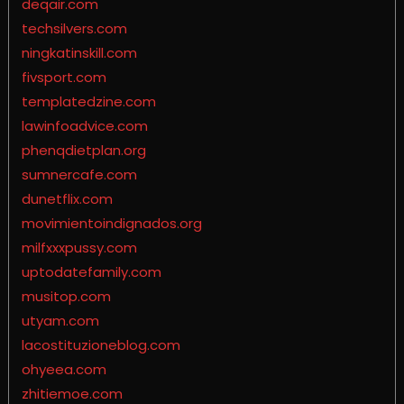
deqair.com
techsilvers.com
ningkatinskill.com
fivsport.com
templatedzine.com
lawinfoadvice.com
phenqdietplan.org
sumnercafe.com
dunetflix.com
movimientoindignados.org
milfxxxpussy.com
uptodatefamily.com
musitop.com
utyam.com
lacostituzioneblog.com
ohyeea.com
zhitiemoe.com