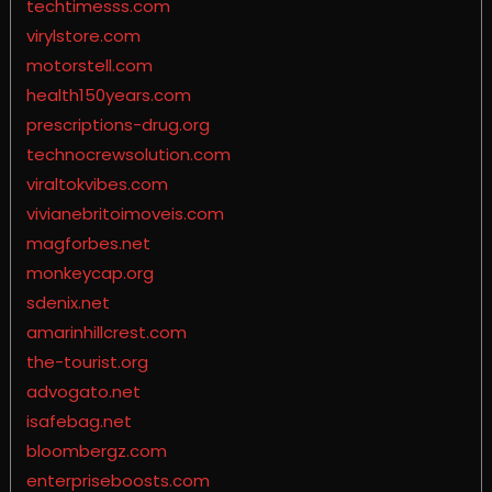
techtimesss.com
virylstore.com
motorstell.com
health150years.com
prescriptions-drug.org
technocrewsolution.com
viraltokvibes.com
vivianebritoimoveis.com
magforbes.net
monkeycap.org
sdenix.net
amarinhillcrest.com
the-tourist.org
advogato.net
isafebag.net
bloombergz.com
enterpriseboosts.com