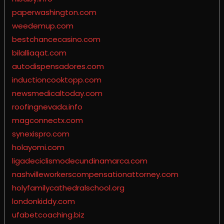
paperwashington.com
weedemup.com
bestchancecasino.com
bilalliaqat.com
autodispensadores.com
inductioncooktopp.com
newsmedicaltoday.com
roofingnevada.info
magconnectx.com
synexispro.com
holayomi.com
ligadeciclismodecundinamarca.com
nashvilleworkerscompensationattorney.com
holyfamilycathedralschool.org
londonkiddy.com
ufabetcoaching.biz