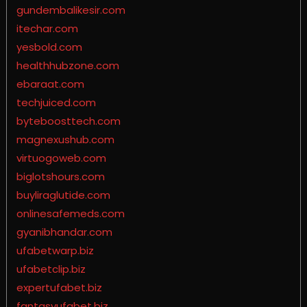
gundembalikesir.com
itechar.com
yesbold.com
healthhubzone.com
ebaraat.com
techjuiced.com
byteboosttech.com
magnexushub.com
virtuogoweb.com
biglotshours.com
buyliraglutide.com
onlinesafemeds.com
gyanibhandar.com
ufabetwarp.biz
ufabetclip.biz
expertufabet.biz
fantasyufabet.biz