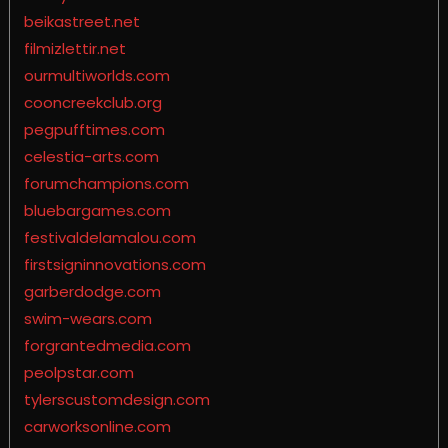
beikastreet.net
filmizlettir.net
ourmultiworlds.com
cooncreekclub.org
pegpufftimes.com
celestia-arts.com
forumchampions.com
bluebargames.com
festivaldelamalou.com
firstsigninnovations.com
garberdodge.com
swim-wears.com
forgrantedmedia.com
peolpstar.com
tylerscustomdesign.com
carworksonline.com