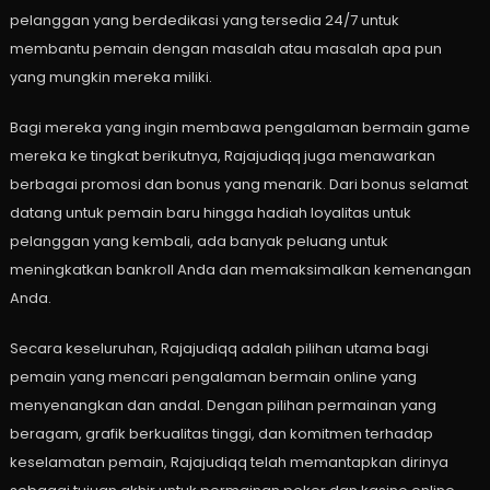
pelanggan yang berdedikasi yang tersedia 24/7 untuk
membantu pemain dengan masalah atau masalah apa pun
yang mungkin mereka miliki.
Bagi mereka yang ingin membawa pengalaman bermain game
mereka ke tingkat berikutnya, Rajajudiqq juga menawarkan
berbagai promosi dan bonus yang menarik. Dari bonus selamat
datang untuk pemain baru hingga hadiah loyalitas untuk
pelanggan yang kembali, ada banyak peluang untuk
meningkatkan bankroll Anda dan memaksimalkan kemenangan
Anda.
Secara keseluruhan, Rajajudiqq adalah pilihan utama bagi
pemain yang mencari pengalaman bermain online yang
menyenangkan dan andal. Dengan pilihan permainan yang
beragam, grafik berkualitas tinggi, dan komitmen terhadap
keselamatan pemain, Rajajudiqq telah memantapkan dirinya