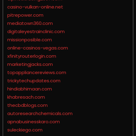
casino-vulkan-online.net
pitrepower.com
mediatown360.com
digitaleyestrainclinic.com
missionposible.com
online-casinos-vegas.com
xfinityrouterlogin.com
marketingjacks.com
topappliancereviews.com
trickytechupdates.com
hindiabhimaan.com
khabresach.com
thecbdblogs.com
autoresearchchemicals.com
apnabusinesskaro.com
suleckiego.com