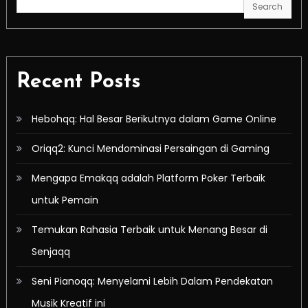
Search
Recent Posts
Hebohqq: Hal Besar Berikutnya dalam Game Online
Oriqq2: Kunci Mendominasi Persaingan di Gaming
Mengapa Emakqq adalah Platform Poker Terbaik
untuk Pemain
Temukan Rahasia Terbaik untuk Menang Besar di
Senjaqq
Seni Pianoqq: Menyelami Lebih Dalam Pendekatan
Musik Kreatif ini