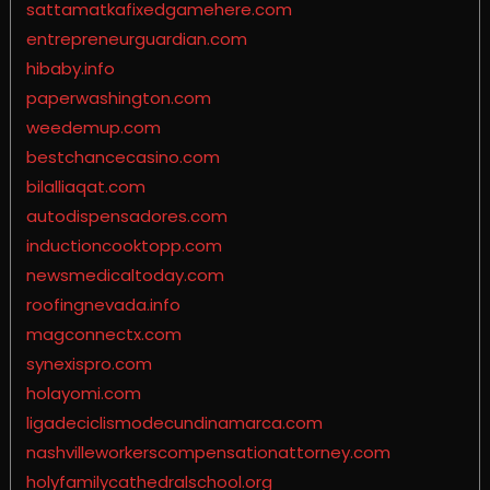
sattamatkafixedgamehere.com
entrepreneurguardian.com
hibaby.info
paperwashington.com
weedemup.com
bestchancecasino.com
bilalliaqat.com
autodispensadores.com
inductioncooktopp.com
newsmedicaltoday.com
roofingnevada.info
magconnectx.com
synexispro.com
holayomi.com
ligadeciclismodecundinamarca.com
nashvilleworkerscompensationattorney.com
holyfamilycathedralschool.org