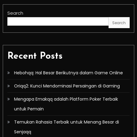
Search
Search
Recent Posts
Hebohqq: Hal Besar Berikutnya dalam Game Online
Oriqq2: Kunci Mendominasi Persaingan di Gaming
Mengapa Emakqq adalah Platform Poker Terbaik
untuk Pemain
Temukan Rahasia Terbaik untuk Menang Besar di
Senjaqq