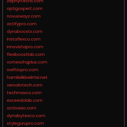
zephyrtechx.com
optigoxpert.com
novuswayz.com
actifypro.com
dynaboostx.com
instaflexco.com
innovistapro.com
flexiboostlab.com
vortexohqplus.com
swiftiopro.com
hamilelikbelirtisi.net
versalotech.com
techmaxco.com
exceedolab.com
activaxio.com
dynabytesco.com
stylegurupro.com