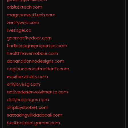
orbitextech.com
magconnecttech.com
zenifyweb.com
livetogel.co
genmatfiredoor.com
findlascegasproperties.com
healthhavenrobbie.com
donanddonnadesigns.com
eagleoneconstructiontx.com
equiflexvitality.com
onlylovesg.com
activedesenvolvimento.com
dailyhubpages.com
idnplaysbobet.com
sattakingvikidadacall.com
bestbolaslotgames.com