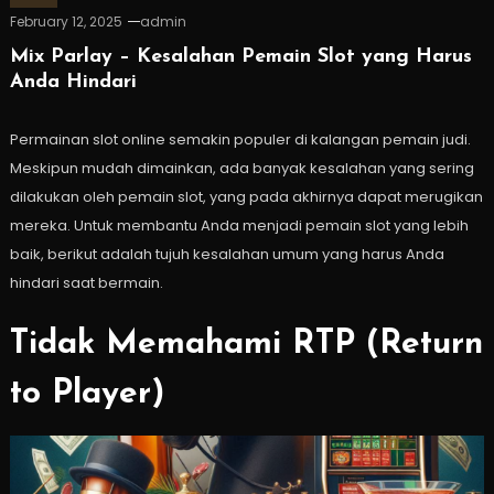
February 12, 2025
admin
Mix Parlay – Kesalahan Pemain Slot yang Harus
Anda Hindari
Permainan slot online semakin populer di kalangan pemain judi.
Meskipun mudah dimainkan, ada banyak kesalahan yang sering
dilakukan oleh pemain slot, yang pada akhirnya dapat merugikan
mereka. Untuk membantu Anda menjadi pemain slot yang lebih
baik, berikut adalah tujuh kesalahan umum yang harus Anda
hindari saat bermain.
Tidak Memahami RTP (Return
to Player)