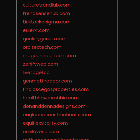
culturetrendlab.com
trendsensehub.com
ticktockenigma.com
eulerxr.com
geekifygenius.com
orbitextech.com
magconnecttech.com
zenifyweb.com
livetogel.co
genmatfiredoor.com
findlascegasproperties.com
healthhavenrobbie.com
donanddonnadesigns.com
eagleoneconstructiontx.com
equiflexvitality.com
onlylovesg.com
activedesenvolvimento.com