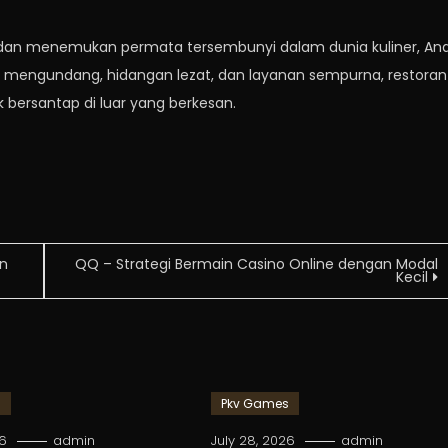
a dan menemukan permata tersembunyi dalam dunia kuliner, An
mengundang, hidangan lezat, dan layanan sempurna, restoran
k bersantap di luar yang berkesan.
an
QQ – Strategi Bermain Casino Online dengan Modal
Kecil
s
Pkv Games
26
admin
July 28, 2026
admin