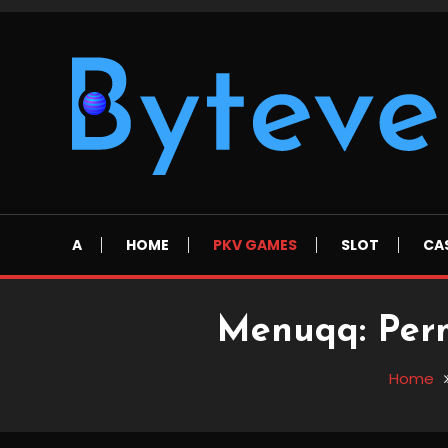
Skip
To
Content
Nikmati bonus harian tanpa batas di situs Bandarqq. Ma
Situs Bandarqq deng
A
HOME
PKV GAMES
SLOT
CA
Menuqq: Per
Home