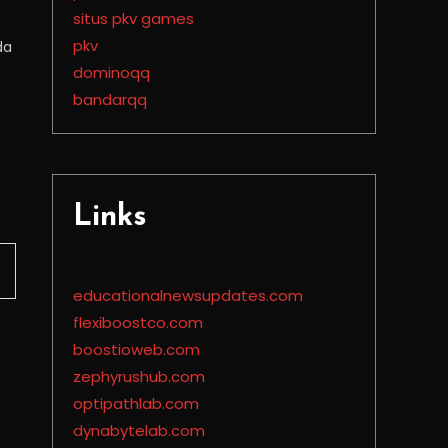
situs pkv games
pkv
da
dominoqq
bandarqq
Links
educationalnewsupdates.com
flexiboostco.com
boostioweb.com
zephyrushub.com
optipathlab.com
dynabytelab.com