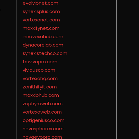
evolvionet.com
h
synexisplus.com
vortexonet.com
maxxifynet.com
innovexahub.com
dynacorelab.com
synexistechco.com
truvivopro.com
vividusco.com
vortexahq.com
zenithifyit.com
maxxiohub.com
zephyraweb.com
vortexaweb.com
optigeniusco.com
novuspherex.com
novaevopro.com