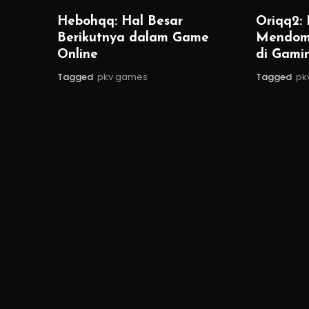
Hebohqq: Hal Besar
Oriqq2: 
Berikutnya dalam Game
Mendomi
Online
di Gami
Tagged
pkv games
Tagged
pk