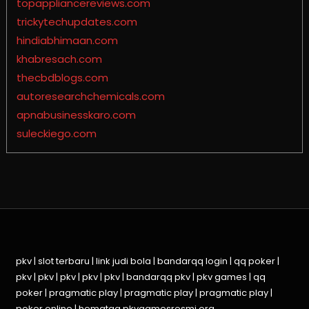
topappliancereviews.com
trickytechupdates.com
hindiabhimaan.com
khabresach.com
thecbdblogs.com
autoresearchchemicals.com
apnabusinesskaro.com
suleckiego.com
pkv
|
slot terbaru
|
link judi bola
|
bandarqq login
|
qq poker
|
pkv
|
pkv
|
pkv
|
pkv
|
pkv
|
bandarqq pkv
|
pkv games
|
qq
poker
|
pragmatic play
|
pragmatic play
|
pragmatic play
|
poker online
|
hematqq.pkvgamesresmi.org