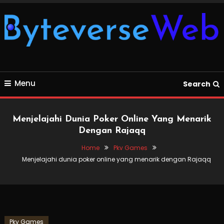
Skip
To
Content
Nikmati bonus harian tanpa batas di situs Bandarqq. Mainkan poker
Situs Bandarqq dengan
setiap hari dan dapatkan keuntungan lebih dengan berbagai
penawaran menarik.
Menu
Bonus Harian Tanpa
Search
Batas
Menjelajahi Dunia Poker Online Yang Menarik
Dengan Rajaqq
Home
Pkv Games
Menjelajahi dunia poker online yang menarik dengan Rajaqq
Pkv Games