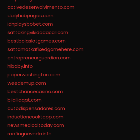
activedesenvolvimento.com
dailyhubpages.com
idnplaysbobet.com
sattakingvikidadacall.com
bestbolaslotgames.com
sattamatkafixedgamehere.com
entrepreneurguardian.com
hibaby.info
paperwashington.com
weedemup.com
bestchancecasino.com
bilalliaqat.com
autodispensadores.com
inductioncooktopp.com
newsmedicaltoday.com
roofingnevada.info