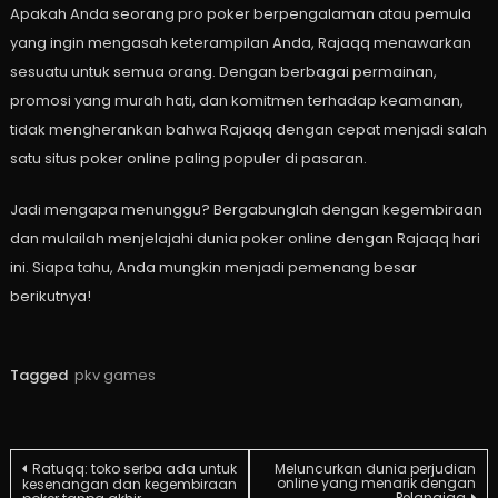
Apakah Anda seorang pro poker berpengalaman atau pemula
yang ingin mengasah keterampilan Anda, Rajaqq menawarkan
sesuatu untuk semua orang. Dengan berbagai permainan,
promosi yang murah hati, dan komitmen terhadap keamanan,
tidak mengherankan bahwa Rajaqq dengan cepat menjadi salah
satu situs poker online paling populer di pasaran.
Jadi mengapa menunggu? Bergabunglah dengan kegembiraan
dan mulailah menjelajahi dunia poker online dengan Rajaqq hari
ini. Siapa tahu, Anda mungkin menjadi pemenang besar
berikutnya!
Tagged
pkv games
Post
Ratuqq: toko serba ada untuk
Meluncurkan dunia perjudian
online yang menarik dengan
kesenangan dan kegembiraan
Pelangiqq