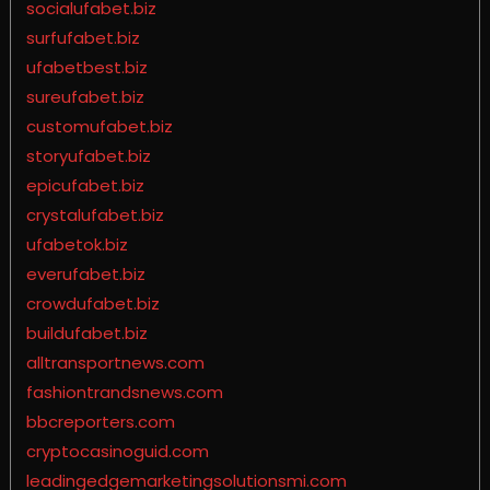
socialufabet.biz
surfufabet.biz
ufabetbest.biz
sureufabet.biz
customufabet.biz
storyufabet.biz
epicufabet.biz
crystalufabet.biz
ufabetok.biz
everufabet.biz
crowdufabet.biz
buildufabet.biz
alltransportnews.com
fashiontrandsnews.com
bbcreporters.com
cryptocasinoguid.com
leadingedgemarketingsolutionsmi.com