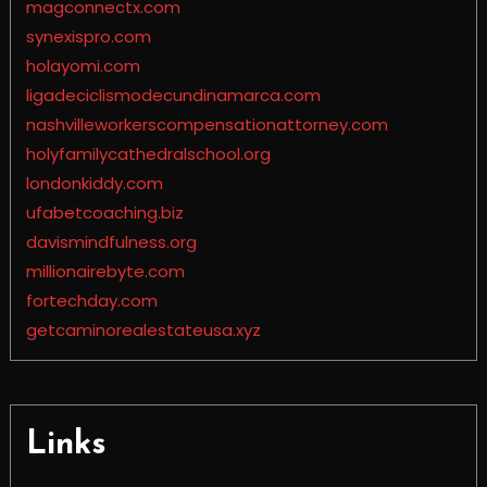
magconnectx.com
synexispro.com
holayomi.com
ligadeciclismodecundinamarca.com
nashvilleworkerscompensationattorney.com
holyfamilycathedralschool.org
londonkiddy.com
ufabetcoaching.biz
davismindfulness.org
millionairebyte.com
fortechday.com
getcaminorealestateusa.xyz
Links