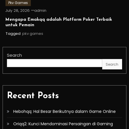
Pkv Games
July 28, 2026
admin
Mengapa Emakqq adalah Platform Poker Terbaik
untuk Pemain
Tagged
pkv games
Search
Search
Recent Posts
Hebohqq: Hal Besar Berikutnya dalam Game Online
Oriqq2: Kunci Mendominasi Persaingan di Gaming