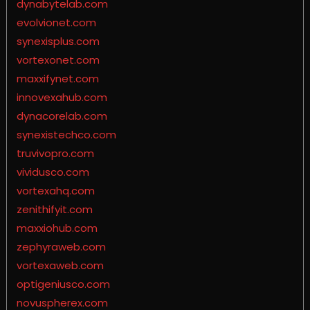
dynabytelab.com
evolvionet.com
synexisplus.com
vortexonet.com
maxxifynet.com
innovexahub.com
dynacorelab.com
synexistechco.com
truvivopro.com
vividusco.com
vortexahq.com
zenithifyit.com
maxxiohub.com
zephyraweb.com
vortexaweb.com
optigeniusco.com
novuspherex.com