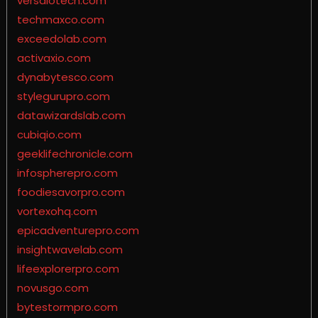
versalotech.com
techmaxco.com
exceedolab.com
activaxio.com
dynabytesco.com
stylegurupro.com
datawizardslab.com
cubiqio.com
geeklifechronicle.com
infospherepro.com
foodiesavorpro.com
vortexohq.com
epicadventurepro.com
insightwavelab.com
lifeexplorerpro.com
novusgo.com
bytestormpro.com