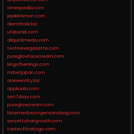
timespedia.com
jejakkrismon.com
diemthole.biz
ufabetkk.com
allquickmedia.com
technewsgazette.com
pureglowfacecream.com
kingofherrings.com
mrbetjapan.com
anewentity.biz
appkuala.com
seo7days.com
pureglowcream.com
bloemenbezorgenvandaag.com
secrettohairgrowth.com
tasteofthaitogo.com