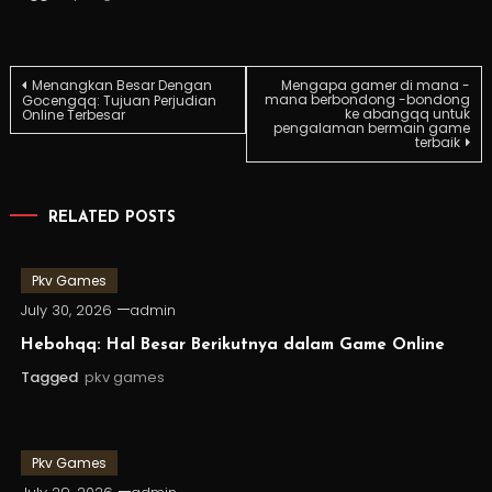
Post
Menangkan Besar Dengan
Mengapa gamer di mana -
mana berbondong -bondong
Gocengqq: Tujuan Perjudian
ke abangqq untuk
Online Terbesar
pengalaman bermain game
navigation
terbaik
RELATED POSTS
Pkv Games
July 30, 2026
admin
Hebohqq: Hal Besar Berikutnya dalam Game Online
Tagged
pkv games
Pkv Games