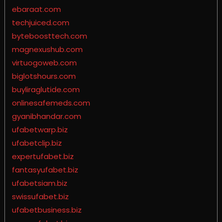
ebaraat.com
techjuiced.com
byteboosttech.com
magnexushub.com
virtuogoweb.com
biglotshours.com
buyliraglutide.com
onlinesafemeds.com
gyanibhandar.com
ufabetwarp.biz
ufabetclip.biz
expertufabet.biz
fantasyufabet.biz
ufabetsiam.biz
swissufabet.biz
ufabetbusiness.biz