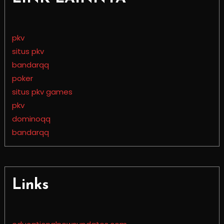
pkv
situs pkv
bandarqq
poker
situs pkv games
pkv
dominoqq
bandarqq
Links