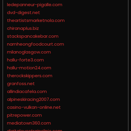
ledepanneur-pigalle.com
dvd-digest.net
theartistsmarketnola.com
chiranaplus.biz
stackspancakebar.com
namheongfoodcourt.com
milanoglasgow.com
hallu-forte3.com
hallu-motion24.com
therockskippers.com
granfoss.net
allindiacafela.com
alpineskiracing2007.com
casino-vulkan-online.net
pitrepower.com
mediatown360.com
digitaleyestrainclinic.com