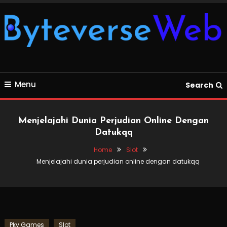
Skip
To
Content
Nikmati bonus harian tanpa batas di situs Bandarqq. Mainkan poker
Situs Bandarqq dengan
setiap hari dan dapatkan keuntungan lebih dengan berbagai
penawaran menarik.
Menu
Bonus Harian Tanpa
Search
Batas
Menjelajahi Dunia Perjudian Online Dengan
Datukqq
Home
Slot
Menjelajahi dunia perjudian online dengan datukqq
Pkv Games
Slot