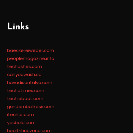
Links
baeckereiweber.com
peoplemagazine.info
techashes.com
canyouwash.co
havadisantalya.com
techdtimes.com
techieboot.com
gundembalikesir.com
itechar.com
yesbold.com
healthhubzone.com