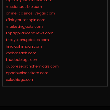
missionposible.com
online-casinos-vegas.com
xfinityrouterlogin.com
marketingjacks.com
topappliancereviews.com
trickytechupdates.com
hindiabhimaan.com
khabresach.com
thecbdblogs.com
autoresearchchemicals.com
apnabusinesskaro.com
suleckiego.com