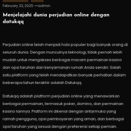
February 23, 2025
admin
Menjelajahi dunia perjudian online dengan
datukqq
Perjudian online telah menjadi hobi populer bagi banyak orang di
seluruh dunia. Dengan munculnya teknologi, tidak pernah lebih
mudah untuk mengakses berbagai macam permainan kasino
dan opsi taruhan dari kenyamanan rumah Anda sendiri. Salah
satu platform yang telah mendapatkan banyak perhatian dalam
beberapa tahun terakhir adalah Datukqq.
Datukqq adalah platform perjudian online yang menawarkan
berbagai permainan, termasuk poker, domino, dan permainan
kasino lainnya. Platform ini dikenal dengan antarmuka yang
ramah pengguna, opsi pembayaran yang aman, dan berbagai
opsi taruhan yang sesuai dengan preferensi setiap pemain.