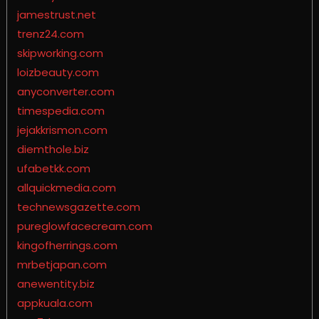
jamestrust.net
trenz24.com
skipworking.com
loizbeauty.com
anyconverter.com
timespedia.com
jejakkrismon.com
diemthole.biz
ufabetkk.com
allquickmedia.com
technewsgazette.com
pureglowfacecream.com
kingofherrings.com
mrbetjapan.com
anewentity.biz
appkuala.com