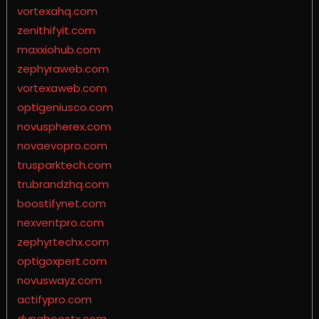
vortexahq.com
zenithifyit.com
maxxiohub.com
zephyraweb.com
vortexaweb.com
optigeniusco.com
novuspherex.com
novaevopro.com
trusparktech.com
trubrandzhq.com
boostifynet.com
nexventpro.com
zephyrtechx.com
optigoxpert.com
novuswayz.com
actifypro.com
dynaboostx.com