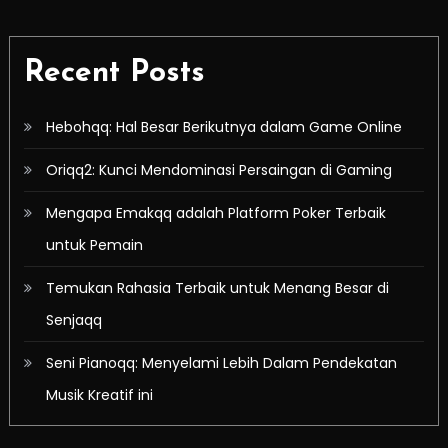
Recent Posts
Hebohqq: Hal Besar Berikutnya dalam Game Online
Oriqq2: Kunci Mendominasi Persaingan di Gaming
Mengapa Emakqq adalah Platform Poker Terbaik
untuk Pemain
Temukan Rahasia Terbaik untuk Menang Besar di
Senjaqq
Seni Pianoqq: Menyelami Lebih Dalam Pendekatan
Musik Kreatif ini