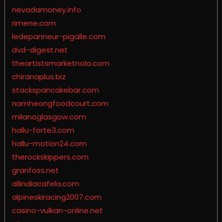
nevadamoney.info
rimene.com
ledepanneur-pigalle.com
dvd-digest.net
theartistsmarketnola.com
chiranaplus.biz
stackspancakebar.com
namheongfoodcourt.com
milanoglasgow.com
hallu-forte3.com
hallu-motion24.com
therockskippers.com
granfoss.net
allindiacafela.com
alpineskiracing2007.com
casino-vulkan-online.net