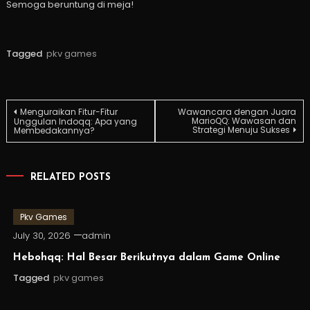
Semoga beruntung di meja!
Tagged
pkv games
Post
Menguraikan Fitur-Fitur
Wawancara dengan Juara
MarioQQ: Wawasan dan
Unggulan Indoqq: Apa yang
Strategi Menuju Sukses
Membedakannya?
navigation
RELATED POSTS
Pkv Games
July 30, 2026
admin
Hebohqq: Hal Besar Berikutnya dalam Game Online
Tagged
pkv games