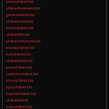
swissufabet.biz
ufabetbusiness.biz
greenufabet.biz
ufabetcolor.biz
extraufabet.biz
ufabetlife.biz
ufabetsolutions.biz
socialufabet.biz
surfufabet.biz
ufabetbest.biz
sureufabet.biz
customufabet.biz
storyufabet.biz
epicufabet.biz
crystalufabet.biz
ufabetok.biz
everufabet.biz