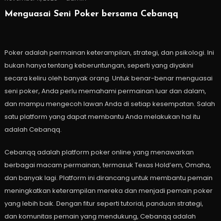
Menguasai Seni Poker bersama Cebanqq
Poker adalah permainan keterampilan, strategi, dan psikologi. Ini
bukan hanya tentang keberuntungan, seperti yang diyakini
secara keliru oleh banyak orang. Untuk benar-benar menguasai
seni poker, Anda perlu memahami permainan luar dan dalam,
dan mampu mengecoh lawan Anda di setiap kesempatan. Salah
satu platform yang dapat membantu Anda melakukan hal itu
adalah Cebanqq.
Cebanqq adalah platform poker online yang menawarkan
berbagai macam permainan, termasuk Texas Hold’em, Omaha,
dan banyak lagi. Platform ini dirancang untuk membantu pemain
meningkatkan keterampilan mereka dan menjadi pemain poker
yang lebih baik. Dengan fitur seperti tutorial, panduan strategi,
dan komunitas pemain yang mendukung, Cebanqq adalah