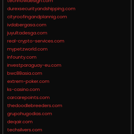
technowdesign.com
durexsecurityandshipping.com
cityroofingandplannig.com
ivdabergasa.com
juyultadesga.com
real-crypto-services.com
mypetzworld.com
infounty.com
investparaguay-eu.com
bwc88asia.com
extrem-poker.com
ks-casino.com
carcarepoints.com
thedoodlebreeders.com
grupohugodias.com
deqair.com
techsilvers.com