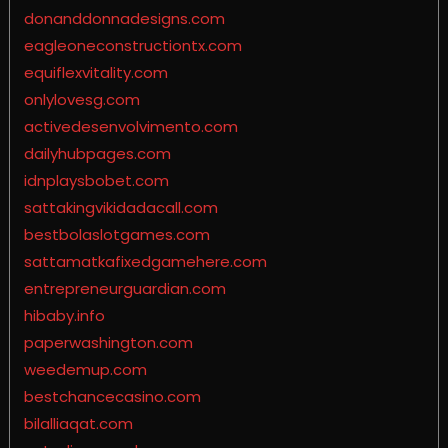
donanddonnadesigns.com
eagleoneconstructiontx.com
equiflexvitality.com
onlylovesg.com
activedesenvolvimento.com
dailyhubpages.com
idnplaysbobet.com
sattakingvikidadacall.com
bestbolaslotgames.com
sattamatkafixedgamehere.com
entrepreneurguardian.com
hibaby.info
paperwashington.com
weedemup.com
bestchancecasino.com
bilalliaqat.com