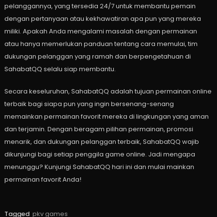
pelanggannya, yang tersedia 24/7 untuk membantu pemain
dengan pertanyaan atau kekhawatiran apa pun yang mereka
miliki. Apakah Anda mengalami masalah dengan permainan
atau hanya memerlukan panduan tentang cara memulai, tim
dukungan pelanggan yang ramah dan berpengetahuan di
SahabatQQ selalu siap membantu.
Secara keseluruhan, SahabatQQ adalah tujuan permainan online
terbaik bagi siapa pun yang ingin bersenang-senang
memainkan permainan favorit mereka di lingkungan yang aman
dan terjamin. Dengan beragam pilihan permainan, promosi
menarik, dan dukungan pelanggan terbaik, SahabatQQ wajib
dikunjungi bagi setiap penggila game online. Jadi mengapa
menunggu? Kunjungi SahabatQQ hari ini dan mulai mainkan
permainan favorit Anda!
Tagged
pkv games