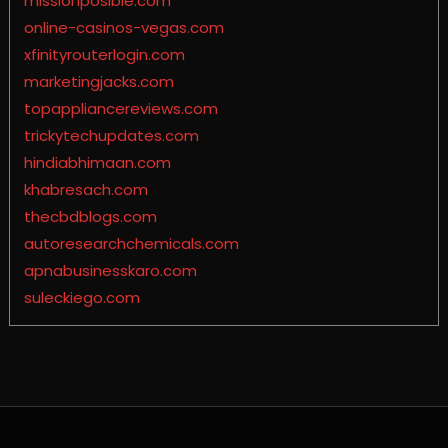
missionposible.com
online-casinos-vegas.com
xfinityrouterlogin.com
marketingjacks.com
topappliancereviews.com
trickytechupdates.com
hindiabhimaan.com
khabresach.com
thecbdblogs.com
autoresearchchemicals.com
apnabusinesskaro.com
suleckiego.com