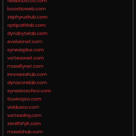
flexiboostco.com
boostioweb.com
zephyrushub.com
optipathlab.com
dynabytelab.com
evolvionet.com
synexisplus.com
vortexonet.com
maxxifynet.com
innovexahub.com
dynacorelab.com
synexistechco.com
truvivopro.com
vividusco.com
vortexahq.com
zenithifyit.com
maxxiohub.com