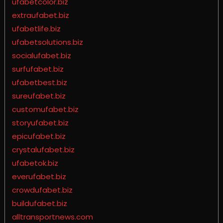
ufabetcolor.biz
extraufabet.biz
ufabetlife.biz
ufabetsolutions.biz
socialufabet.biz
surfufabet.biz
ufabetbest.biz
sureufabet.biz
customufabet.biz
storyufabet.biz
epicufabet.biz
crystalufabet.biz
ufabetok.biz
everufabet.biz
crowdufabet.biz
buildufabet.biz
alltransportnews.com