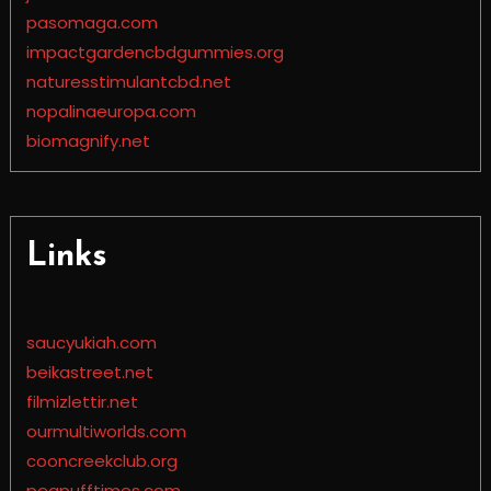
pasomaga.com
impactgardencbdgummies.org
naturesstimulantcbd.net
nopalinaeuropa.com
biomagnify.net
Links
saucyukiah.com
beikastreet.net
filmizlettir.net
ourmultiworlds.com
cooncreekclub.org
pegpufftimes.com