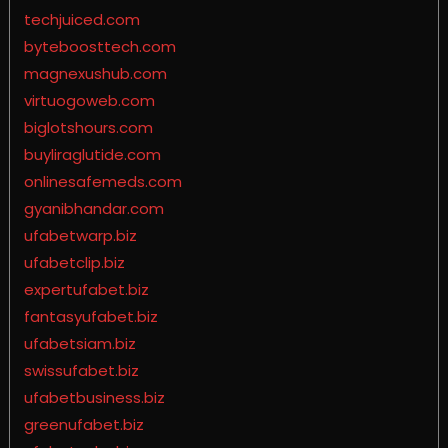
techjuiced.com
byteboosttech.com
magnexushub.com
virtuogoweb.com
biglotshours.com
buyliraglutide.com
onlinesafemeds.com
gyanibhandar.com
ufabetwarp.biz
ufabetclip.biz
expertufabet.biz
fantasyufabet.biz
ufabetsiam.biz
swissufabet.biz
ufabetbusiness.biz
greenufabet.biz