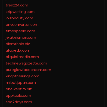
trenz24.com
skipworking.com
loizbeauty.com
anyconverter.com
timespedia.com
jejakkrismon.com
diemthole.biz
ufabetkk.com
allquickmedia.com
technewsgazette.com
pureglowfacecream.com
kingofherrings.com
mrbetjapan.com
anewentity.biz
appkuala.com
seo7days.com