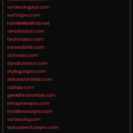
vortexohqplus.com
swiftiopro.com
hamilelikbelirtisi.net
versalotech.com
techmaxco.com
exceedolab.com
activaxio.com
dynabytesco.com
stylegurupro.com
datawizardslab.com
cubiqio.com
geeklifechronicle.com
infospherepro.com
foodiesavorpro.com
vortexohq.com
epicadventurepro.com