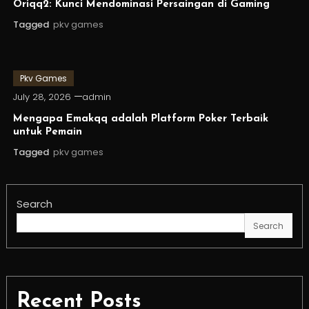
Oriqq2: Kunci Mendominasi Persaingan di Gaming
Tagged
pkv games
Pkv Games
July 28, 2026
admin
Mengapa Emakqq adalah Platform Poker Terbaik
untuk Pemain
Tagged
pkv games
Search
Search
Recent Posts