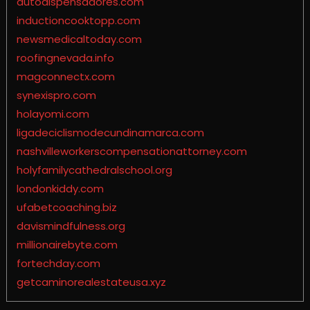
autodispensadores.com
inductioncooktopp.com
newsmedicaltoday.com
roofingnevada.info
magconnectx.com
synexispro.com
holayomi.com
ligadeciclismodecundinamarca.com
nashvilleworkerscompensationattorney.com
holyfamilycathedralschool.org
londonkiddy.com
ufabetcoaching.biz
davismindfulness.org
millionairebyte.com
fortechday.com
getcaminorealestateusa.xyz