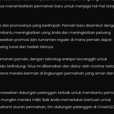
 terus menambahkan permainan baru untuk menjaga hal-hal teta
us dan promosinya yang berlimpah. Pemain baru disambut deng
mbantu meningkatkan uang Anda dan meningkatkan peluang
awarkan promosi dan turnamen reguler di mana pemain dapat
ang tunai dan hadiah lainnya.
nan pemain, dengan teknologi enkripsi tercanggih untuk
erlindungi. Situs ini dilisensikan dan diatur oleh otoritas terka
arena mereka bermain di lingkungan permainan yang aman dan
enawarkan dukungan pelanggan terbaik untuk membantu pema
mungkin mereka miliki. Baik Anda memerlukan bantuan untuk
ahami aturan permainan, tim dukungan pelanggan di CrownQ