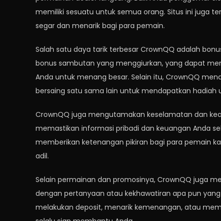
memiliki sesuatu untuk semua orang. Situs ini juga
segar dan menarik bagi para pemain.
Salah satu daya tarik terbesar CrownQQ adalah bon
bonus sambutan yang menggiurkan, yang dapat me
Anda untuk menang besar. Selain itu, CrownQQ men
bersaing satu sama lain untuk mendapatkan hadiah u
CrownQQ juga mengutamakan keselamatan dan keama
memastikan informasi pribadi dan keuangan Anda selalu t
memberikan ketenangan pikiran bagi para pemain k
adil.
Selain permainan dan promosinya, CrownQQ juga m
dengan pertanyaan atau kekhawatiran apa pun yang 
melakukan deposit, menarik kemenangan, atau mem