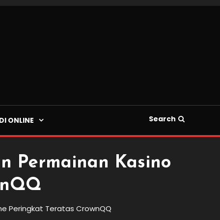
agai penawaran menarik.
atas
Search
DI ONLINE
n Permainan Kasino
ownQQ
ne Peringkat Teratas CrownQQ