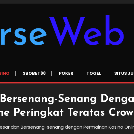
inkan poker setiap hari dan dapatkan keuntungan lebih dengan berb
an Bonus Harian Tanpa B
SINO
SBOBET88
POKER
TOGEL
SITUS JU
Bersenang-Senang Denga
ne Peringkat Teratas Cr
esar dan Bersenang-senang dengan Permainan Kasino Onli