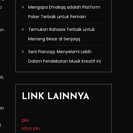
p
Mengapa Emakqq adalah Platform
Poker Terbaik untuk Pemain
Temukan Rahasia Terbaik untuk
an
Menang Besar di Senjaqq
Seni Pianoqq: Menyelami Lebih
Dalam Pendekatan Musik Kreatif ini
it,
LINK LAINNYA
in
pkv
Q
situs pkv