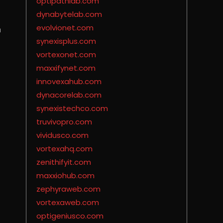
optipathlab.com
dynabytelab.com
evolvionet.com
h
synexisplus.com
vortexonet.com
maxxifynet.com
innovexahub.com
dynacorelab.com
synexistechco.com
truvivopro.com
vividusco.com
vortexahq.com
zenithifyit.com
maxxiohub.com
zephyraweb.com
vortexaweb.com
optigeniusco.com