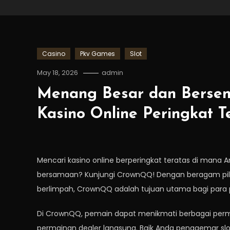
Casino
Pkv Games
Slot
May 18, 2026
admin
Menang Besar dan Berse
Kasino Online Peringkat 
Mencari kasino online berperingkat teratas di man
bersamaan? Kunjungi CrownQQ! Dengan beragam pili
berlimpah, CrownQQ adalah tujuan utama bagi para 
Di CrownQQ, pemain dapat menikmati berbagai perma
permainan dealer langsung. Baik Anda penggemar slot