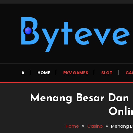
Skip
To
Content
Nikmati bonus harian tanpa batas di situs Bandarqq. Ma
Situs Bandarqq deng
A
HOME
PKV GAMES
SLOT
CA
Menang Besar Dan 
Onli
Home
Casino
Menang B