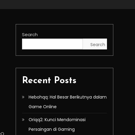
Search
Search
Recent Posts
Hebohqq: Hal Besar Berikutnya dalam
Game Online
Oriqq2: Kunci Mendominasi
Persaingan di Gaming
QQ