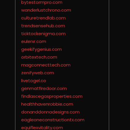
bytestormpro.com
wanderlustchrono.com
culturetrendlab.com
trendsensehub.com
ticktockenigma.com
eulerxr.com
geekifygenius.com
orbitextech.com
magconnecttech.com
zenifyweb.com
livetogel.co
genmatfiredoor.com
findlascegasproperties.com
healthhavenrobbie.com
donanddonnadesigns.com
eagleoneconstructiontx.com
equiflexvitality.com