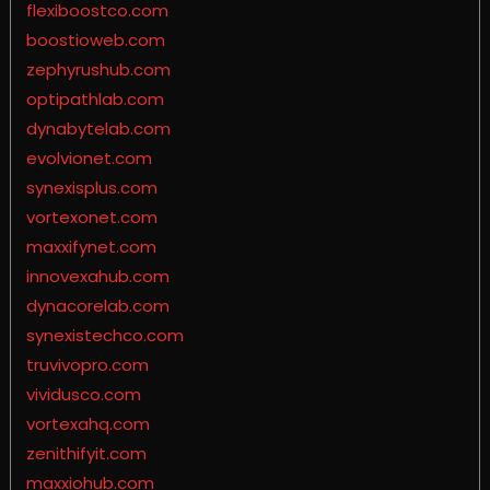
flexiboostco.com
boostioweb.com
zephyrushub.com
optipathlab.com
dynabytelab.com
evolvionet.com
synexisplus.com
vortexonet.com
maxxifynet.com
innovexahub.com
dynacorelab.com
synexistechco.com
truvivopro.com
vividusco.com
vortexahq.com
zenithifyit.com
maxxiohub.com