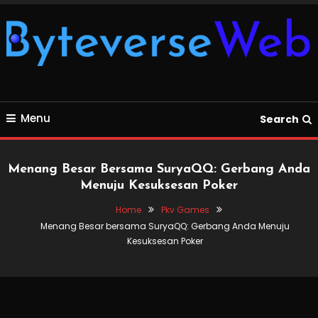
Skip
To
Content
Nikmati bonus harian tanpa batas di situs Bandarqq. Mainkan poker
Situs Bandarqq dengan
setiap hari dan dapatkan keuntungan lebih dengan berbagai
penawaran menarik.
Menu
Bonus Harian Tanpa
Search
Batas
Menang Besar Bersama SuryaQQ: Gerbang Anda
Menuju Kesuksesan Poker
Home
Pkv Games
Menang Besar bersama SuryaQQ: Gerbang Anda Menuju
Kesuksesan Poker