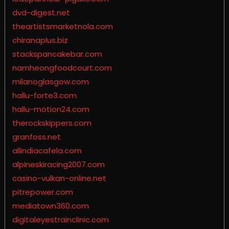
dvd-digest.net
theartistsmarketnola.com
chiranaplus.biz
stackspancakebar.com
namheongfoodcourt.com
milanoglasgow.com
hallu-forte3.com
hallu-motion24.com
therockskippers.com
granfoss.net
allindiacafela.com
alpineskiracing2007.com
casino-vulkan-online.net
pitrepower.com
mediatown360.com
digitaleyestrainclinic.com