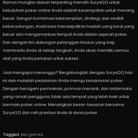
Namun mungkin alasan terpenting memilih SuryaQQ untuk
kebutuhan poker online Anda adalah kesempatan untuk menang
besar. Dengan kombinasi keterampilan, strategi, dan sedikit
keberuntungan, Anda bisa mendapatkan hadiah uang tunai yang
besar dan mengamankan tempat Anda dalam sejarah poker.
Dan dengan tim dukungan pelanggan khusus yang siap
membantu Anda di setiap langkah, Anda akan memiliki semua
alat yang Anda perlukan untuk sukses.
Jadi mengapa menunggu? Bergabunglah dengan SuryaQQ hari
ini dan mulailah perjalanan Anda menuju kesuksesan poker.
Dengan beragam permainan, promosi menarik, dan antarmuka
yang ramah pengguna, tidak ada tempat yang lebih baik untuk
bermain poker online. Menangkan besar-besaran bersama
SuryaQQ dan raih prestasi Anda di dunia poker.
Tagged
pkv games