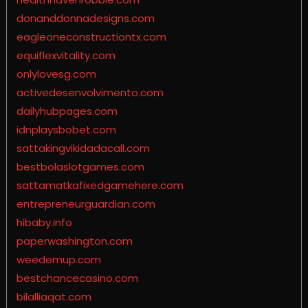
donanddonnadesigns.com
eagleoneconstructiontx.com
equiflexvitality.com
onlylovesg.com
activedesenvolvimento.com
dailyhubpages.com
idnplaysbobet.com
sattakingvikidadacall.com
bestbolaslotgames.com
sattamatkafixedgamehere.com
entrepreneurguardian.com
hibaby.info
paperwashington.com
weedemup.com
bestchancecasino.com
bilalliaqat.com