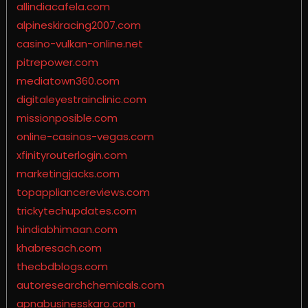
allindiacafela.com
alpineskiracing2007.com
casino-vulkan-online.net
pitrepower.com
mediatown360.com
digitaleyestrainclinic.com
missionposible.com
online-casinos-vegas.com
xfinityrouterlogin.com
marketingjacks.com
topappliancereviews.com
trickytechupdates.com
hindiabhimaan.com
khabresach.com
thecbdblogs.com
autoresearchchemicals.com
apnabusinesskaro.com