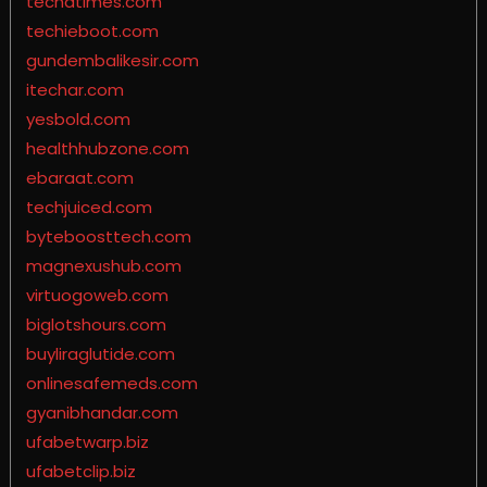
techdtimes.com
techieboot.com
gundembalikesir.com
itechar.com
yesbold.com
healthhubzone.com
ebaraat.com
techjuiced.com
byteboosttech.com
magnexushub.com
virtuogoweb.com
biglotshours.com
buyliraglutide.com
onlinesafemeds.com
gyanibhandar.com
ufabetwarp.biz
ufabetclip.biz