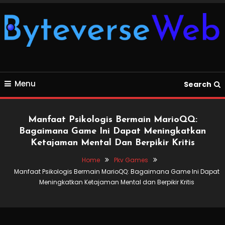
Skip
To
Content
Nikmati bonus harian tanpa batas di situs Bandarqq. Mainkan poker
Situs Bandarqq dengan
setiap hari dan dapatkan keuntungan lebih dengan berbagai
penawaran menarik.
Menu
Bonus Harian Tanpa
Search
Batas
Manfaat Psikologis Bermain MarioQQ:
Bagaimana Game Ini Dapat Meningkatkan
Ketajaman Mental Dan Berpikir Kritis
Home
Pkv Games
Manfaat Psikologis Bermain MarioQQ: Bagaimana Game Ini Dapat
Meningkatkan Ketajaman Mental dan Berpikir Kritis