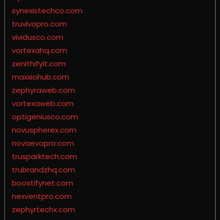
synexistechco.com
truvivopro.com
vividusco.com
vortexahq.com
zenithifyit.com
maxxiohub.com
zephyraweb.com
vortexaweb.com
optigeniusco.com
novuspherex.com
novaevopro.com
trusparktech.com
trubrandzhq.com
boostifynet.com
nexventpro.com
zephyrtechx.com