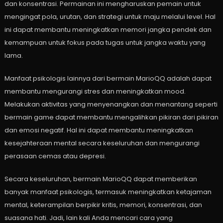
dan konsentrasi. Permainan ini mengharuskan pemain untuk
mengingat pola, urutan, dan strategi untuk maju melalui level. Hal
ini dapat membantu meningkatkan memori jangka pendek dan
kemampuan untuk fokus pada tugas untuk jangka waktu yang
lama.
Manfaat psikologis lainnya dari bermain MarioQQ adalah dapat
membantu mengurangi stres dan meningkatkan mood.
Melakukan aktivitas yang menyenangkan dan menantang seperti
bermain game dapat membantu mengalihkan pikiran dari pikiran
dan emosi negatif. Hal ini dapat membantu meningkatkan
kesejahteraan mental secara keseluruhan dan mengurangi
perasaan cemas atau depresi.
Secara keseluruhan, bermain MarioQQ dapat memberikan
banyak manfaat psikologis, termasuk meningkatkan ketajaman
mental, keterampilan berpikir kritis, memori, konsentrasi, dan
suasana hati. Jadi, lain kali Anda mencari cara yang