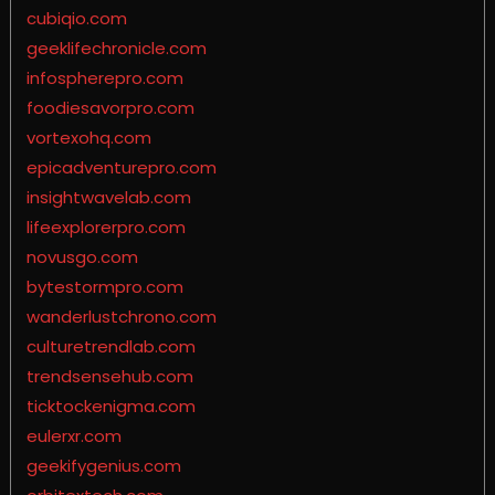
cubiqio.com
geeklifechronicle.com
infospherepro.com
foodiesavorpro.com
vortexohq.com
epicadventurepro.com
insightwavelab.com
lifeexplorerpro.com
novusgo.com
bytestormpro.com
wanderlustchrono.com
culturetrendlab.com
trendsensehub.com
ticktockenigma.com
eulerxr.com
geekifygenius.com