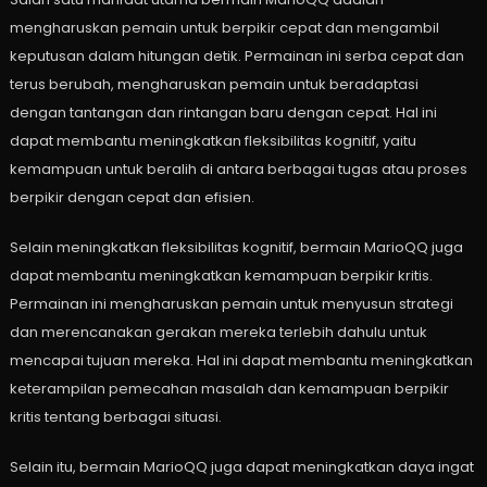
mengharuskan pemain untuk berpikir cepat dan mengambil
keputusan dalam hitungan detik. Permainan ini serba cepat dan
terus berubah, mengharuskan pemain untuk beradaptasi
dengan tantangan dan rintangan baru dengan cepat. Hal ini
dapat membantu meningkatkan fleksibilitas kognitif, yaitu
kemampuan untuk beralih di antara berbagai tugas atau proses
berpikir dengan cepat dan efisien.
Selain meningkatkan fleksibilitas kognitif, bermain MarioQQ juga
dapat membantu meningkatkan kemampuan berpikir kritis.
Permainan ini mengharuskan pemain untuk menyusun strategi
dan merencanakan gerakan mereka terlebih dahulu untuk
mencapai tujuan mereka. Hal ini dapat membantu meningkatkan
keterampilan pemecahan masalah dan kemampuan berpikir
kritis tentang berbagai situasi.
Selain itu, bermain MarioQQ juga dapat meningkatkan daya ingat