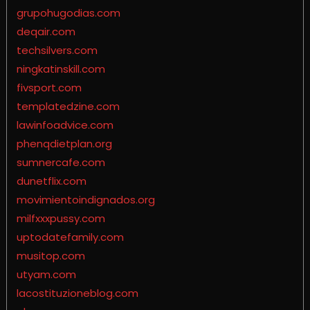
grupohugodias.com
deqair.com
techsilvers.com
ningkatinskill.com
fivsport.com
templatedzine.com
lawinfoadvice.com
phenqdietplan.org
sumnercafe.com
dunetflix.com
movimientoindignados.org
milfxxxpussy.com
uptodatefamily.com
musitop.com
utyam.com
lacostituzioneblog.com