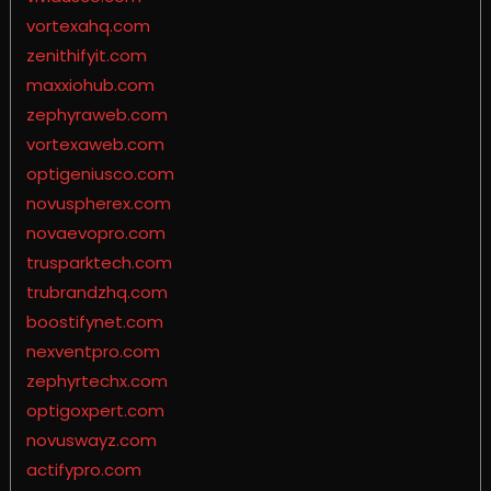
vortexahq.com
zenithifyit.com
maxxiohub.com
zephyraweb.com
vortexaweb.com
optigeniusco.com
novuspherex.com
novaevopro.com
trusparktech.com
trubrandzhq.com
boostifynet.com
nexventpro.com
zephyrtechx.com
optigoxpert.com
novuswayz.com
actifypro.com