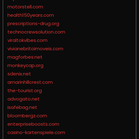
motorstell.com
health150years.com
prescriptions-drug.org
technocrewsolution.com
viraltokvibes.com
vivianebritoimoveis.com
magforbes.net
monkeycap.org
sdenix.net
amarinhillcrest.com
the-tourist.org
advogato.net
isafebag.net
bloombergz.com
enterpriseboosts.com
casino-kartenspiele.com