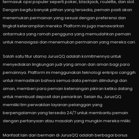
termasuk opsi populer seperti poker, blackjack, roulette, dan slot.
Dengan begitu banyak pilihan yang tersedia, pemain pasti akan
menemukan permainan yang sesuai dengan preferensi dan
tingkat keterampilan mereka. Platform ini juga menawarkan
antarmuka yang ramah pengguna yang memudahkan pemain
untuk menavigasi dan menemukan permainan yang mereka cari.
Salah satu fitur utama JurusQQ adalah komitmennya untuk
menyediakan lingkungan judi yang aman dan aman bagi para
pemainnya. Platform ini menggunakan teknologi enkripsi canggih
untuk memastikan bahwa semua data pemain dilindungi dan
aman, memberi para pemain ketenangan pikiran ketika datang
untuk membuat deposit dan penarikan. Selain itu, JurusQQ
memiliki tim perwakilan layanan pelanggan yang
berpengalaman yang tersedia 24/7 untuk membantu pemain
dengan pertanyaan atau masalah yang mungkin mereka miliki.
Manfaat lain dari bermain di JurusQQ adalah berbagai bonus