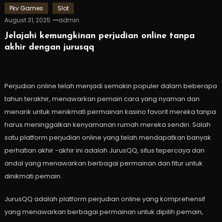
Pkv Games
Slot
August 31, 2025
admin
Jelajahi kemungkinan perjudian online tanpa
akhir dengan jurusqq
Perjudian online telah menjadi semakin populer dalam beberapa
tahun terakhir, menawarkan pemain cara yang nyaman dan
menarik untuk menikmati permainan kasino favorit mereka tanpa
harus meninggalkan kenyamanan rumah mereka sendiri. Salah
satu platform perjudian online yang telah mendapatkan banyak
perhatian akhir -akhir ini adalah JurusQQ, situs tepercaya dan
andal yang menawarkan berbagai permainan dan fitur untuk
dinikmati pemain.
JurusQQ adalah platform perjudian online yang komprehensif
yang menawarkan berbagai permainan untuk dipilih pemain,