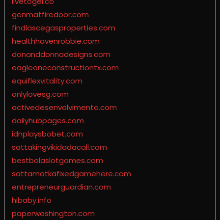
livetogel.co
genmatfiredoor.com
findlascegasproperties.com
healthhavenrobbie.com
donanddonnadesigns.com
eagleoneconstructiontx.com
equiflexvitality.com
onlylovesg.com
activedesenvolvimento.com
dailyhubpages.com
idnplaysbobet.com
sattakingvikidadacall.com
bestbolaslotgames.com
sattamatkafixedgamehere.com
entrepreneurguardian.com
hibaby.info
paperwashington.com