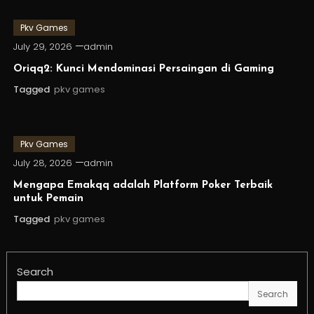
Pkv Games
July 29, 2026
admin
Oriqq2: Kunci Mendominasi Persaingan di Gaming
Tagged
pkv games
Pkv Games
July 28, 2026
admin
Mengapa Emakqq adalah Platform Poker Terbaik
untuk Pemain
Tagged
pkv games
Search
Search