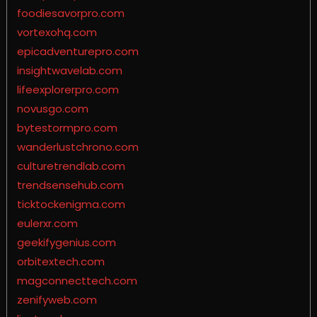
foodiesavorpro.com
vortexohq.com
epicadventurepro.com
insightwavelab.com
lifeexplorerpro.com
novusgo.com
bytestormpro.com
wanderlustchrono.com
culturetrendlab.com
trendsensehub.com
ticktockenigma.com
eulerxr.com
geekifygenius.com
orbitextech.com
magconnecttech.com
zenifyweb.com