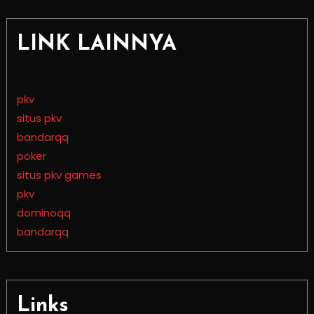
LINK LAINNYA
pkv
situs pkv
bandarqq
poker
situs pkv games
pkv
dominoqq
bandarqq
Links