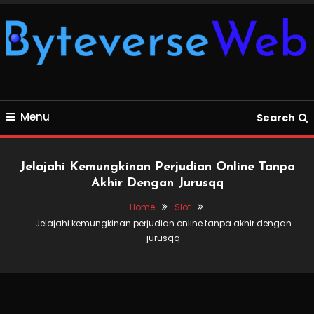
Skip
To
Content
Nikmati bonus harian tanpa batas di situs Bandarqq. Mainkan poker
Situs Bandarqq dengan
setiap hari dan dapatkan keuntungan lebih dengan berbagai
penawaran menarik.
Menu
Bonus Harian Tanpa
Search
Batas
Jelajahi Kemungkinan Perjudian Online Tanpa
Akhir Dengan Jurusqq
Home
Slot
Jelajahi kemungkinan perjudian online tanpa akhir dengan
jurusqq