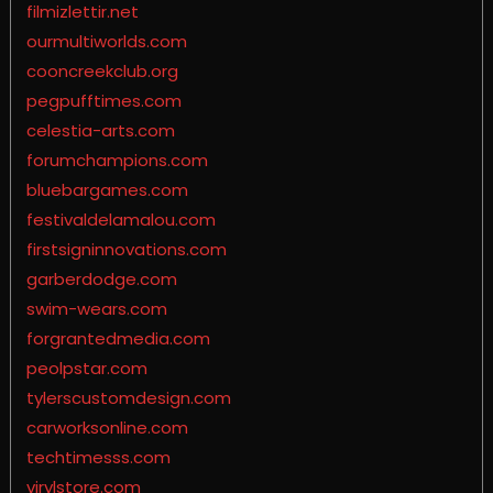
filmizlettir.net
ourmultiworlds.com
cooncreekclub.org
pegpufftimes.com
celestia-arts.com
forumchampions.com
bluebargames.com
festivaldelamalou.com
firstsigninnovations.com
garberdodge.com
swim-wears.com
forgrantedmedia.com
peolpstar.com
tylerscustomdesign.com
carworksonline.com
techtimesss.com
virylstore.com