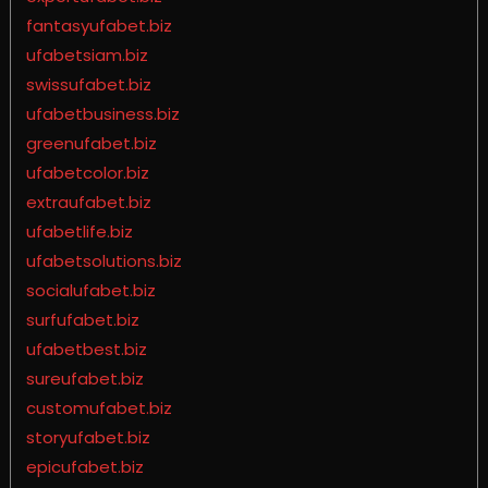
fantasyufabet.biz
ufabetsiam.biz
swissufabet.biz
ufabetbusiness.biz
greenufabet.biz
ufabetcolor.biz
extraufabet.biz
ufabetlife.biz
ufabetsolutions.biz
socialufabet.biz
surfufabet.biz
ufabetbest.biz
sureufabet.biz
customufabet.biz
storyufabet.biz
epicufabet.biz