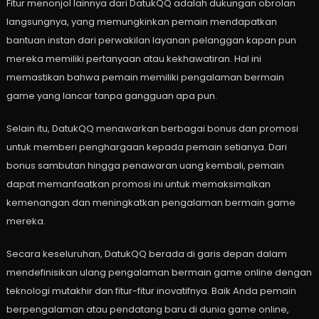
Fitur menonjol lainnya dari DatukQQ adalah dukungan obrolan
langsungnya, yang memungkinkan pemain mendapatkan
bantuan instan dari perwakilan layanan pelanggan kapan pun
mereka memiliki pertanyaan atau kekhawatiran. Hal ini
memastikan bahwa pemain memiliki pengalaman bermain
game yang lancar tanpa gangguan apa pun.
Selain itu, DatukQQ menawarkan berbagai bonus dan promosi
untuk memberi penghargaan kepada pemain setianya. Dari
bonus sambutan hingga penawaran uang kembali, pemain
dapat memanfaatkan promosi ini untuk memaksimalkan
kemenangan dan meningkatkan pengalaman bermain game
mereka.
Secara keseluruhan, DatukQQ berada di garis depan dalam
mendefinisikan ulang pengalaman bermain game online dengan
teknologi mutakhir dan fitur-fitur inovatifnya. Baik Anda pemain
berpengalaman atau pendatang baru di dunia game online,