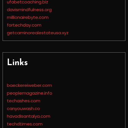
ufabetcoaching.biz
davismindfulness.org
millionairebyte.com
fortechday.com
getcaminorealestateusa.xyz
Links
baeckereiweber.com
peoplemagazine.info
techashes.com
canyouwash.co
havadisantalya.com
techdtimes.com