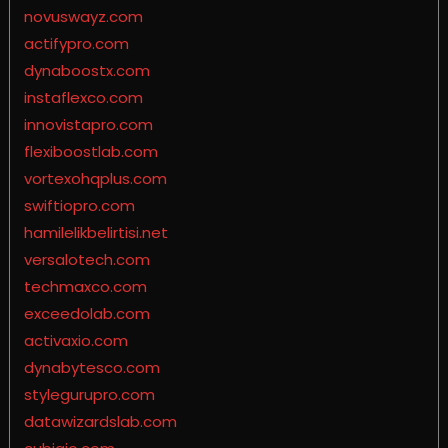
novuswayz.com
actifypro.com
dynaboostx.com
instaflexco.com
innovistapro.com
flexiboostlab.com
vortexohqplus.com
swiftiopro.com
hamilelikbelirtisi.net
versalotech.com
techmaxco.com
exceedolab.com
activaxio.com
dynabytesco.com
stylegurupro.com
datawizardslab.com