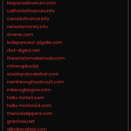
biopuraskinserum.com
californiafinances.info
canadafinance.info
nevadamoney.info
rimene.com
ledepanneur-pigalle.com
dvd-digest.net
theartistsmarketnola.com
chiranaplus.biz
stackspancakebar.com
namheongfoodcourt.com
milanoglasgow.com
hallu-forte3.com
hallu-motion24.com
therockskippers.com
granfoss.net
allindiacafela.com