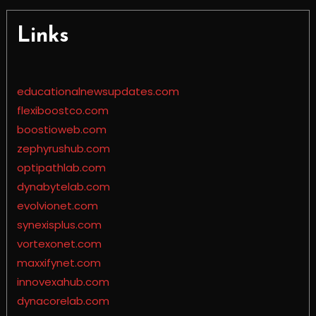
Links
educationalnewsupdates.com
flexiboostco.com
boostioweb.com
zephyrushub.com
optipathlab.com
dynabytelab.com
evolvionet.com
synexisplus.com
vortexonet.com
maxxifynet.com
innovexahub.com
dynacorelab.com