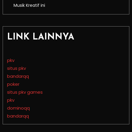
Musik Kreatif ini
LINK LAINNYA
pkv
situs pkv
bandarqq
poker
situs pkv games
pkv
dominoqq
bandarqq