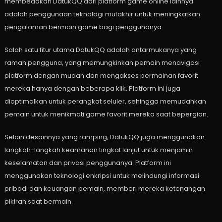
membedakan DatukQQ dari platform game online lainnya
adalah penggunaan teknologi mutakhir untuk meningkatkan
pengalaman bermain game bagi penggunanya.
Salah satu fitur utama DatukQQ adalah antarmukanya yang
ramah pengguna, yang memungkinkan pemain menavigasi
platform dengan mudah dan mengakses permainan favorit
mereka hanya dengan beberapa klik. Platform ini juga
dioptimalkan untuk perangkat seluler, sehingga memudahkan
pemain untuk menikmati game favorit mereka saat bepergian.
Selain desainnya yang ramping, DatukQQ juga menggunakan
langkah-langkah keamanan tingkat lanjut untuk menjamin
keselamatan dan privasi penggunanya. Platform ini
menggunakan teknologi enkripsi untuk melindungi informasi
pribadi dan keuangan pemain, memberi mereka ketenangan
pikiran saat bermain.