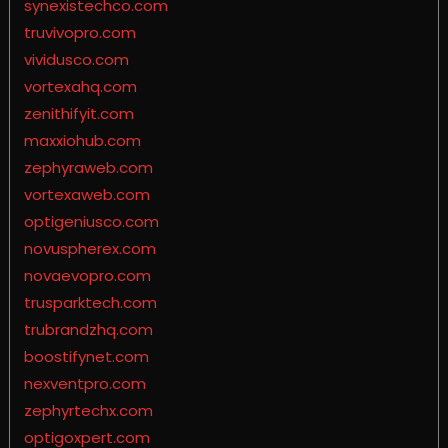
synexistechco.com
truvivopro.com
vividusco.com
vortexahq.com
zenithifyit.com
maxxiohub.com
zephyraweb.com
vortexaweb.com
optigeniusco.com
novuspherex.com
novaevopro.com
trusparktech.com
trubrandzhq.com
boostifynet.com
nexventpro.com
zephyrtechx.com
optigoxpert.com