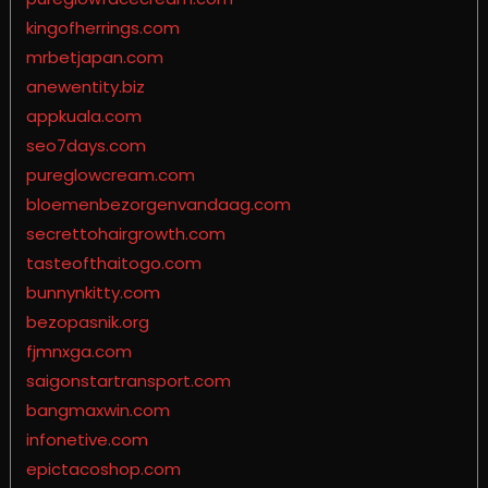
kingofherrings.com
mrbetjapan.com
anewentity.biz
appkuala.com
seo7days.com
pureglowcream.com
bloemenbezorgenvandaag.com
secrettohairgrowth.com
tasteofthaitogo.com
bunnynkitty.com
bezopasnik.org
fjmnxga.com
saigonstartransport.com
bangmaxwin.com
infonetive.com
epictacoshop.com