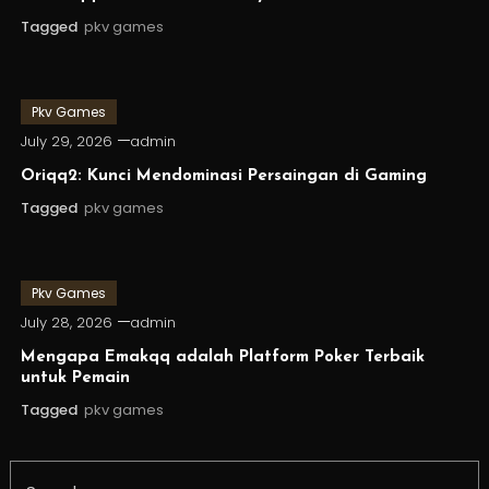
Tagged
pkv games
Pkv Games
July 29, 2026
admin
Oriqq2: Kunci Mendominasi Persaingan di Gaming
Tagged
pkv games
Pkv Games
July 28, 2026
admin
Mengapa Emakqq adalah Platform Poker Terbaik
untuk Pemain
Tagged
pkv games