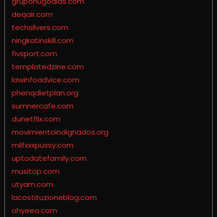
grupohugodias.com
deqair.com
techsilvers.com
ningkatinskill.com
fivsport.com
templatedzine.com
lawinfoadvice.com
phenqdietplan.org
sumnercafe.com
dunetflix.com
movimientoindignados.org
milfxxxpussy.com
uptodatefamily.com
musitop.com
utyam.com
lacostituzioneblog.com
ohyeea.com