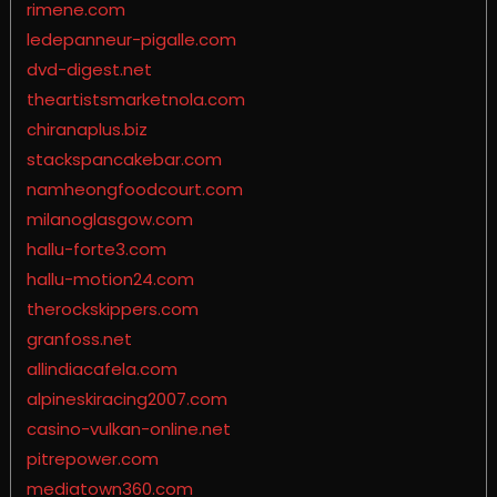
rimene.com
ledepanneur-pigalle.com
dvd-digest.net
theartistsmarketnola.com
chiranaplus.biz
stackspancakebar.com
namheongfoodcourt.com
milanoglasgow.com
hallu-forte3.com
hallu-motion24.com
therockskippers.com
granfoss.net
allindiacafela.com
alpineskiracing2007.com
casino-vulkan-online.net
pitrepower.com
mediatown360.com