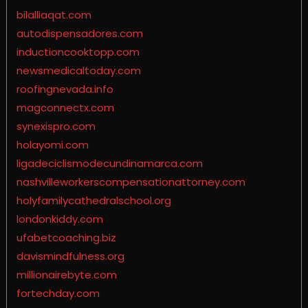
bilalliaqat.com
autodispensadores.com
inductioncooktopp.com
newsmedicaltoday.com
roofingnevada.info
magconnectx.com
synexispro.com
holayomi.com
ligadeciclismodecundinamarca.com
nashvilleworkerscompensationattorney.com
holyfamilycathedralschool.org
londonkiddy.com
ufabetcoaching.biz
davismindfulness.org
millionairebyte.com
fortechday.com