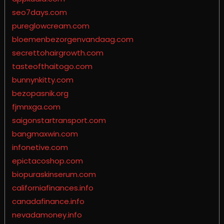
seo7days.com
pureglowcream.com
bloemenbezorgenvandaag.com
secrettohairgrowth.com
tasteofthaitogo.com
bunnynkitty.com
bezopasnik.org
fjmnxga.com
saigonstartransport.com
bangmaxwin.com
infonetive.com
epictacoshop.com
biopuraskinserum.com
californiafinances.info
canadafinance.info
nevadamoney.info