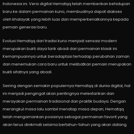
Indonesia ini. Versi digital Hematqq telah memberikan kehidupan
baru ke dalam permainan kuno, membuatnya dapat diakses
oleh khalayak yang lebih luas dan memperkenalkannya kepada
pemain generasi baru.
Evolusi Hematqq dari tradisi kuno menjadi sensasi modern
merupakan bukti daya tarik abadi dari permainan klasik ini.
Kemampuannya untuk beradaptasi terhadap perubahan zaman
dan menemukan cara baru untuk melibatkan pemain merupakan
bukti sifatnya yang abadi.
Seiring dengan semakin populernya Hematqq di dunia digital, hal
ini menjadi pengingat akan pentingnya melestarikan dan
merayakan permainan tradisional dan praktik budaya. Dengan
merangkul masa lalu sambil menatap masa depan, Hematqq
telah mengamankan posisinya sebagai permainan favorit yang
akan terus dinikmati selama bertahun-tahun yang akan datang.