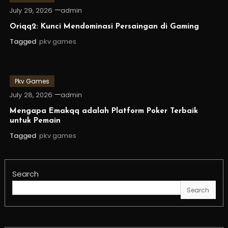
July 29, 2026
admin
Oriqq2: Kunci Mendominasi Persaingan di Gaming
Tagged
pkv games
Pkv Games
July 28, 2026
admin
Mengapa Emakqq adalah Platform Poker Terbaik
untuk Pemain
Tagged
pkv games
Search
Search