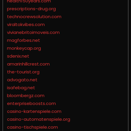
health150years.com
prescriptions-drug.org
technocrewsolution.com
viraltokvibes.com
vivianebritoimoveis.com
magforbes.net
monkeycap.org
sdenix.net
amarinhillcrest.com
the-tourist.org
advogato.net
isafebag.net
bloombergz.com
enterpriseboosts.com
casino-kartenspiele.com
casino-automatenspiele.org
casino-tischspiele.com