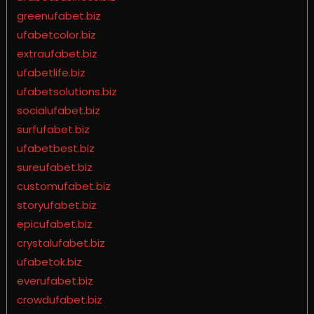
greenufabet.biz
ufabetcolor.biz
extraufabet.biz
ufabetlife.biz
ufabetsolutions.biz
socialufabet.biz
surfufabet.biz
ufabetbest.biz
sureufabet.biz
customufabet.biz
storyufabet.biz
epicufabet.biz
crystalufabet.biz
ufabetok.biz
everufabet.biz
crowdufabet.biz