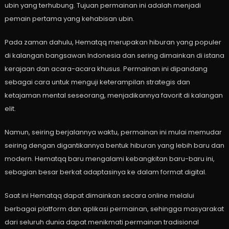
ubin yang terhubung. Tujuan permainan ini adalah menjadi
pemain pertama yang kehabisan ubin.
Pada zaman dahulu, Hematqq merupakan hiburan yang populer
di kalangan bangsawan Indonesia dan sering dimainkan di istana
kerajaan dan acara-acara khusus. Permainan ini dipandang
sebagai cara untuk menguji keterampilan strategis dan
ketajaman mental seseorang, menjadikannya favorit di kalangan
elit.
Namun, seiring berjalannya waktu, permainan ini mulai memudar
seiring dengan digantikannya bentuk hiburan yang lebih baru dan
modern. Hematqq baru mengalami kebangkitan baru-baru ini,
sebagian besar berkat adaptasinya ke dalam format digital.
Saat ini Hematqq dapat dimainkan secara online melalui
berbagai platform dan aplikasi permainan, sehingga masyarakat
dari seluruh dunia dapat menikmati permainan tradisional