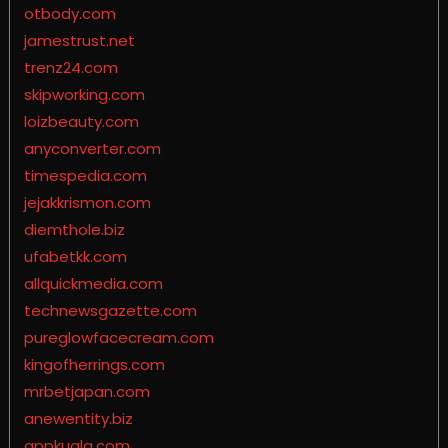
otbody.com
jamestrust.net
trenz24.com
skipworking.com
loizbeauty.com
anyconverter.com
timespedia.com
jejakkrismon.com
diemthole.biz
ufabetkk.com
allquickmedia.com
technewsgazette.com
pureglowfacecream.com
kingofherrings.com
mrbetjapan.com
anewentity.biz
appkuala.com