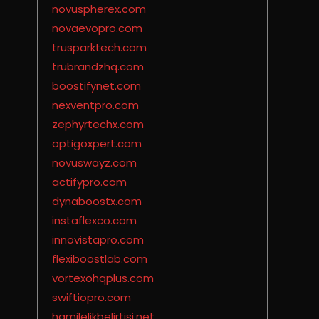
novuspherex.com
novaevopro.com
trusparktech.com
trubrandzhq.com
boostifynet.com
nexventpro.com
zephyrtechx.com
optigoxpert.com
novuswayz.com
actifypro.com
dynaboostx.com
instaflexco.com
innovistapro.com
flexiboostlab.com
vortexohqplus.com
swiftiopro.com
hamilelikbelirtisi.net