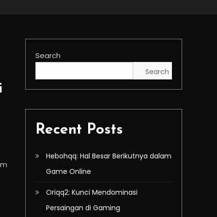
Search
Search
i
Recent Posts
Hebohqq: Hal Besar Berikutnya dalam
rm
Game Online
Oriqq2: Kunci Mendominasi
Persaingan di Gaming