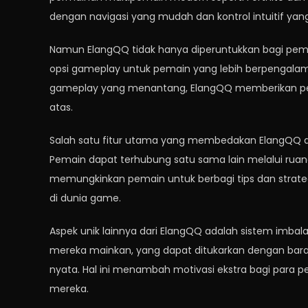
dengan navigasi yang mudah dan kontrol intuitif 
Namun ElangQQ tidak hanya diperuntukkan bagi pemula
opsi gameplay untuk pemain yang lebih berpengalaman.
gameplay yang menantang, ElangQQ memberikan p
atas.
Salah satu fitur utama yang membedakan ElangQQ da
Pemain dapat terhubung satu sama lain melalui ruang o
memungkinkan pemain untuk berbagi tips dan strat
di dunia game.
Aspek unik lainnya dari ElangQQ adalah sistem imb
mereka mainkan, yang dapat ditukarkan dengan bara
nyata. Hal ini menambah motivasi ekstra bagi para 
mereka.