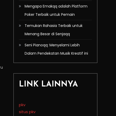
Mengapa Emakqq adalah Platform
Poker Terbaik untuk Pemain
Temukan Rahasia Terbaik untuk
Menang Besar di Senjaqq
Seni Pianoqq: Menyelami Lebih
Dalam Pendekatan Musik Kreatif ini
ru
LINK LAINNYA
pkv
situs pkv