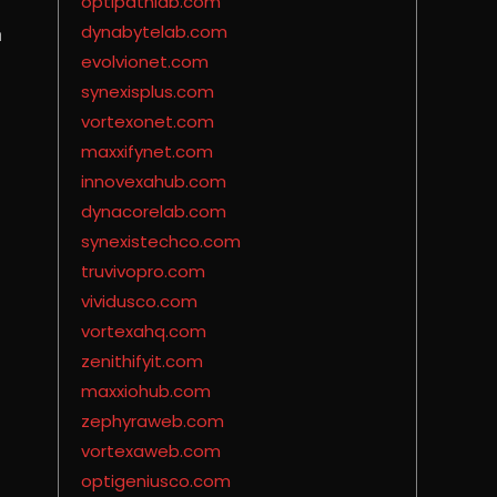
optipathlab.com
dynabytelab.com
h
evolvionet.com
synexisplus.com
vortexonet.com
maxxifynet.com
innovexahub.com
dynacorelab.com
synexistechco.com
truvivopro.com
vividusco.com
vortexahq.com
zenithifyit.com
maxxiohub.com
zephyraweb.com
vortexaweb.com
optigeniusco.com