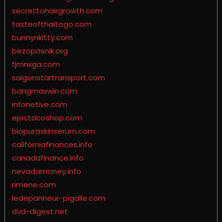
secrettohairgrowth.com
tasteofthaitogo.com
bunnynkitty.com
bezopasnik.org
fjmnxga.com
saigonstartransport.com
bangmaxwin.com
infonetive.com
epictacoshop.com
biopuraskinserum.com
californiafinances.info
canadafinance.info
nevadamoney.info
rimene.com
ledepanneur-pigalle.com
dvd-digest.net