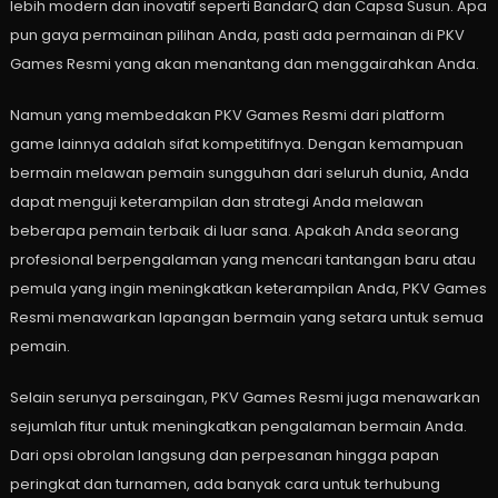
lebih modern dan inovatif seperti BandarQ dan Capsa Susun. Apa
pun gaya permainan pilihan Anda, pasti ada permainan di PKV
Games Resmi yang akan menantang dan menggairahkan Anda.
Namun yang membedakan PKV Games Resmi dari platform
game lainnya adalah sifat kompetitifnya. Dengan kemampuan
bermain melawan pemain sungguhan dari seluruh dunia, Anda
dapat menguji keterampilan dan strategi Anda melawan
beberapa pemain terbaik di luar sana. Apakah Anda seorang
profesional berpengalaman yang mencari tantangan baru atau
pemula yang ingin meningkatkan keterampilan Anda, PKV Games
Resmi menawarkan lapangan bermain yang setara untuk semua
pemain.
Selain serunya persaingan, PKV Games Resmi juga menawarkan
sejumlah fitur untuk meningkatkan pengalaman bermain Anda.
Dari opsi obrolan langsung dan perpesanan hingga papan
peringkat dan turnamen, ada banyak cara untuk terhubung