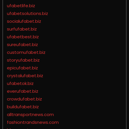
ufabetlife.biz
ufabetsolutions.biz
socialufabet.biz
surfufabet.biz
ufabetbest.biz
sureufabet.biz
customufabet.biz
storyufabet.biz
epicufabet.biz
crystalufabet.biz
ufabetok.biz
everufabet.biz
crowdufabet.biz
buildufabet.biz
alltransportnews.com
fashiontrandsnews.com