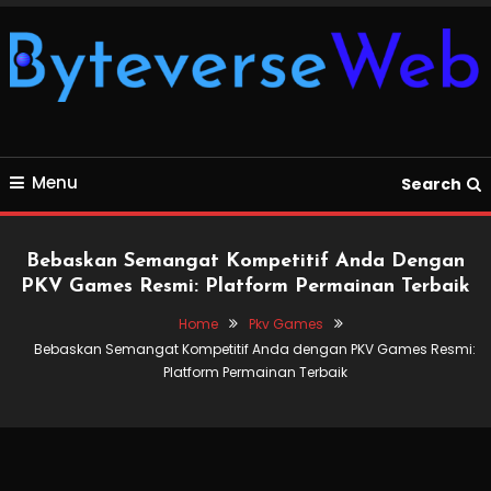
Skip
To
Content
Nikmati bonus harian tanpa batas di situs Bandarqq. Mainkan poker
Situs Bandarqq dengan
setiap hari dan dapatkan keuntungan lebih dengan berbagai
penawaran menarik.
Menu
Bonus Harian Tanpa
Search
Batas
Bebaskan Semangat Kompetitif Anda Dengan
PKV Games Resmi: Platform Permainan Terbaik
Home
Pkv Games
Bebaskan Semangat Kompetitif Anda dengan PKV Games Resmi:
Platform Permainan Terbaik