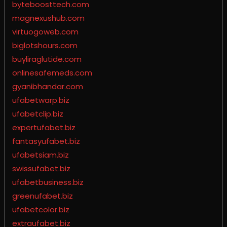
byteboosttech.com
magnexushub.com
virtuogoweb.com
biglotshours.com
buyliraglutide.com
onlinesafemeds.com
gyanibhandar.com
ufabetwarp.biz
ufabetclip.biz
expertufabet.biz
fantasyufabet.biz
ufabetsiam.biz
swissufabet.biz
ufabetbusiness.biz
greenufabet.biz
ufabetcolor.biz
extraufabet.biz