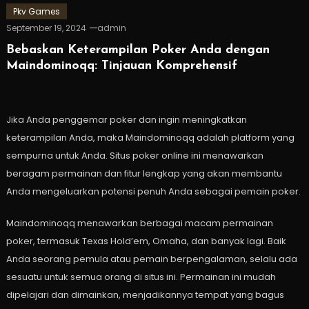
Pkv Games
September 19, 2024
admin
Bebaskan Keterampilan Poker Anda dengan
Maindominoqq: Tinjauan Komprehensif
Jika Anda penggemar poker dan ingin meningkatkan
keterampilan Anda, maka Maindominoqq adalah platform yang
sempurna untuk Anda. Situs poker online ini menawarkan
beragam permainan dan fitur lengkap yang akan membantu
Anda mengeluarkan potensi penuh Anda sebagai pemain poker.
Maindominoqq menawarkan berbagai macam permainan
poker, termasuk Texas Hold’em, Omaha, dan banyak lagi. Baik
Anda seorang pemula atau pemain berpengalaman, selalu ada
sesuatu untuk semua orang di situs ini. Permainan ini mudah
dipelajari dan dimainkan, menjadikannya tempat yang bagus