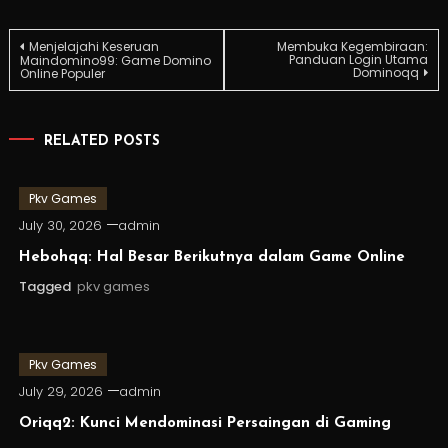
Post
Menjelajahi Keseruan
Membuka Kegembiraan:
Panduan Login Utama
Maindomino99: Game Domino
Dominoqq
Online Populer
navigation
RELATED POSTS
Pkv Games
July 30, 2026
admin
Hebohqq: Hal Besar Berikutnya dalam Game Online
Tagged
pkv games
Pkv Games
July 29, 2026
admin
Oriqq2: Kunci Mendominasi Persaingan di Gaming