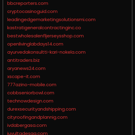
bbcreporters.com
cryptocasinoguid.com
leadingedgemarketingsolutionsmi.com
kastratigeneralcontractinginc.co
bestwholesalenfljerseysshop.com
openlivinglabdays14.com
ayurvedakonsultti-kari-nokela.com
antitraders.biz
aryanews24.com
xscape-it.com
777azino-mobile.com
cobbseniorbowl.com
technowdesign.com
durexsecurityandshipping.com
cityroofingandplannig.com
ivdabergasa.com
juyultadesga.com