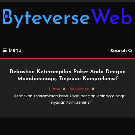
Skip
To
Content
Nikmati bonus harian tanpa batas di situs Bandarqq. Mainkan poker
Situs Bandarqq dengan
setiap hari dan dapatkan keuntungan lebih dengan berbagai
penawaran menarik.
Menu
Bonus Harian Tanpa
Search
Batas
Bebaskan Keterampilan Poker Anda Dengan
Maindominoqq: Tinjauan Komprehensif
Home
Pkv Games
Bebaskan Keterampilan Poker Anda dengan Maindominoqq:
Tinjauan Komprehensif