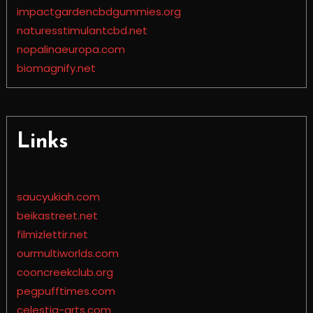
impactgardencbdgummies.org
naturesstimulantcbd.net
nopalinaeuropa.com
biomagnify.net
Links
saucyukiah.com
beikastreet.net
filmizlettir.net
ourmultiworlds.com
cooncreekclub.org
pegpufftimes.com
celestia-arts.com