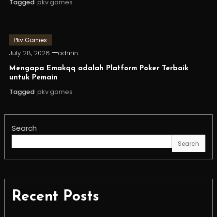
Tagged
pkv games
Pkv Games
July 28, 2026
admin
Mengapa Emakqq adalah Platform Poker Terbaik
untuk Pemain
Tagged
pkv games
Search
Search
Recent Posts