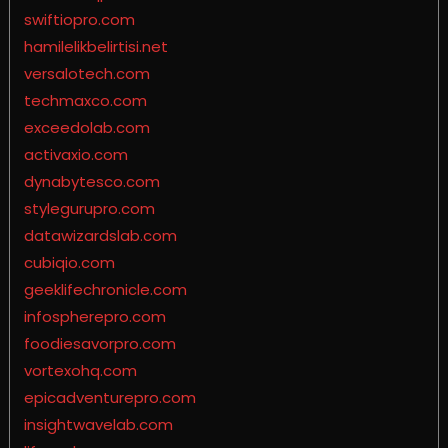
swiftiopro.com
hamilelikbelirtisi.net
versalotech.com
techmaxco.com
exceedolab.com
activaxio.com
dynabytesco.com
stylegurupro.com
datawizardslab.com
cubiqio.com
geeklifechronicle.com
infospherepro.com
foodiesavorpro.com
vortexohq.com
epicadventurepro.com
insightwavelab.com