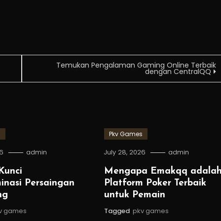
Temukan Pengalaman Gaming Online Terbaik
dengan CentralQQ
s
Pkv Games
26
admin
July 28, 2026
admin
Kunci
Mengapa Emakqq adala
nasi Persaingan
Platform Poker Terbaik
ng
untuk Pemain
v games
Tagged
pkv games