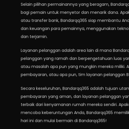
Selain pilihan permainannya yang beragam, Bandar
bagi pemain untuk menyetor dan menarik dana. Apaka
atau transfer bank, Bandarqq365 siap membantu Anda
dan keuangan para pemainnya, menggunakan teknolo
dan terjamin.
Layanan pelanggan adalah area lain di mana Bandarqq
pelanggan yang ramah dan berpengetahuan luas ya
atau masalah apa pun yang mungkin mereka miliki
pembayaran, atau apa pun, tim layanan pelanggan 
Secara keseluruhan, Bandarqq365 adalah tujuan utam
pembayaran yang aman, dan layanan pelanggan yan
terbaik dari kenyamanan rumah mereka sendiri. Apa
mencoba keberuntungan Anda, Bandarqq365 memilik
hari ini dan mulai bermain di Bandarqq365!