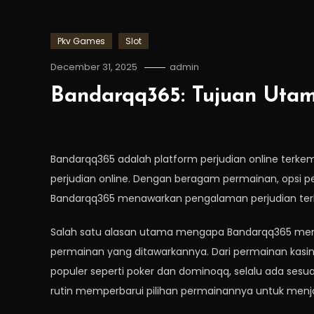
Pkv Games
Slot
December 31, 2025
admin
Bandarqq365: Tujuan Uta
Bandarqq365 adalah platform perjudian online ter
perjudian online. Dengan beragam permainan, opsi 
Bandarqq365 menawarkan pengalaman perjudian terba
Salah satu alasan utama mengapa Bandarqq365 menjadi
permainan yang ditawarkannya. Dari permainan kasino
populer seperti poker dan dominoqq, selalu ada sesu
rutin memperbarui pilihan permainannya untuk menja