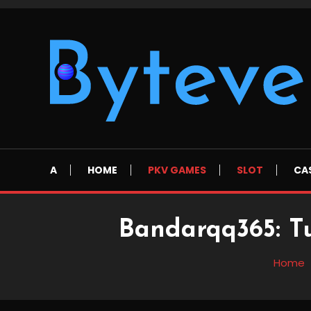
Skip
To
Content
Nikmati bonus harian tanpa batas di situs Bandarqq. Ma
Situs Bandarqq deng
A
HOME
PKV GAMES
SLOT
CA
Bandarqq365: T
Home