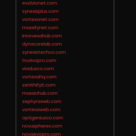
evolvionet.com
synexisplus.com
vortexonet.com
maxxifynet.com
innovexahub.com
dynacorelab.com
synexistechco.com
truvivopro.com
vividusco.com
vortexahq.com
zenithifyit.com
maxxiohub.com
zephyraweb.com
vortexaweb.com
optigeniusco.com
novuspherex.com
novaevopro.com