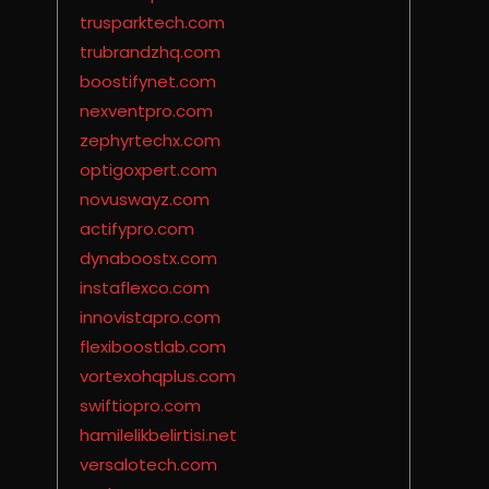
trusparktech.com
trubrandzhq.com
boostifynet.com
nexventpro.com
zephyrtechx.com
optigoxpert.com
novuswayz.com
actifypro.com
dynaboostx.com
instaflexco.com
innovistapro.com
flexiboostlab.com
vortexohqplus.com
swiftiopro.com
hamilelikbelirtisi.net
versalotech.com