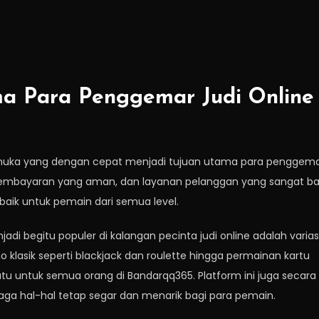
ma Para Penggemar Judi Online
kemuka yang dengan cepat menjadi tujuan utama para penggem
pembayaran yang aman, dan layanan pelanggan yang sangat bai
ik untuk pemain dari semua level.
 begitu populer di kalangan pecinta judi online adalah varias
 klasik seperti blackjack dan roulette hingga permainan kartu
atu untuk semua orang di Bandarqq365. Platform ini juga secara
ga hal-hal tetap segar dan menarik bagi para pemain.