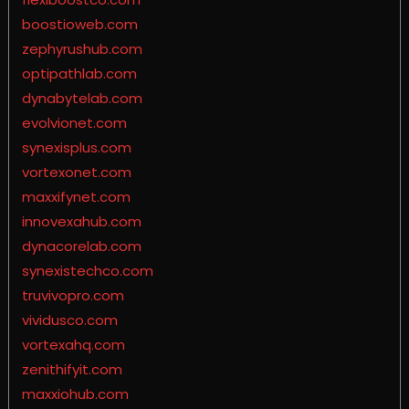
boostioweb.com
zephyrushub.com
optipathlab.com
dynabytelab.com
evolvionet.com
synexisplus.com
vortexonet.com
maxxifynet.com
innovexahub.com
dynacorelab.com
synexistechco.com
truvivopro.com
vividusco.com
vortexahq.com
zenithifyit.com
maxxiohub.com