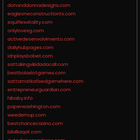
donanddonnadesigns.com
eagleoneconstructiontx.com
equiflexvitality.com
onlylovesg.com
activedesenvolvimento.com
dailyhubpages.com
idnplaysbobet.com
sattakingvikidadacall.com
bestbolaslotgames.com
sattamatkafixedgamehere.com
entrepreneurguardian.com
hibaby.info
paperwashington.com
weedemup.com
bestchancecasino.com
bilalliaqat.com