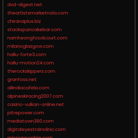
dvd-digest.net
theartistsmarketnola.com
chiranaplus.biz
stackspancakebar.com
namheongfoodcourt.com
milanoglasgow.com
hallu-forte3.com
hallu-motion24.com
therockskippers.com
granfoss.net
allindiacafela.com
alpineskiracing2007.com
casino-vulkan-online.net
pitrepower.com
mediatown360.com
digitaleyestrainclinic.com
missionposible.com