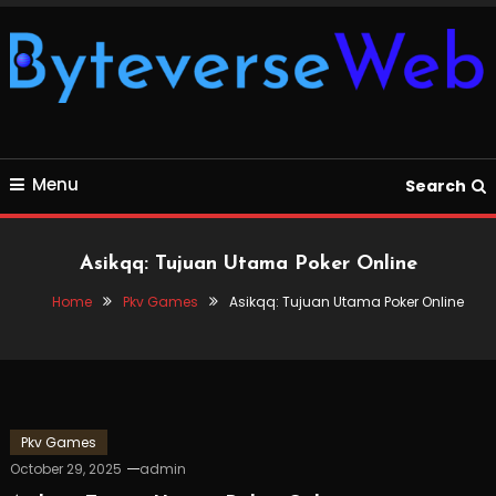
Skip
To
Content
Nikmati bonus harian tanpa batas di situs Bandarqq. Mainkan poker
Situs Bandarqq dengan
setiap hari dan dapatkan keuntungan lebih dengan berbagai
penawaran menarik.
Menu
Bonus Harian Tanpa
Search
Batas
Asikqq: Tujuan Utama Poker Online
Home
Pkv Games
Asikqq: Tujuan Utama Poker Online
Pkv Games
October 29, 2025
admin