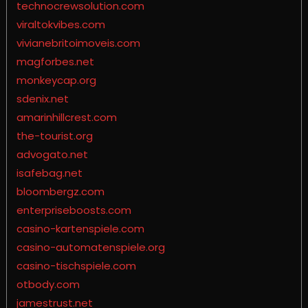
technocrewsolution.com
viraltokvibes.com
vivianebritoimoveis.com
magforbes.net
monkeycap.org
sdenix.net
amarinhillcrest.com
the-tourist.org
advogato.net
isafebag.net
bloombergz.com
enterpriseboosts.com
casino-kartenspiele.com
casino-automatenspiele.org
casino-tischspiele.com
otbody.com
jamestrust.net