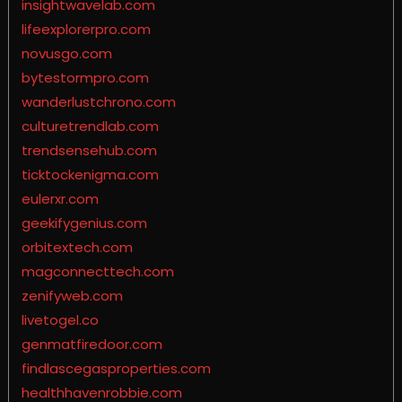
insightwavelab.com
lifeexplorerpro.com
novusgo.com
bytestormpro.com
wanderlustchrono.com
culturetrendlab.com
trendsensehub.com
ticktockenigma.com
eulerxr.com
geekifygenius.com
orbitextech.com
magconnecttech.com
zenifyweb.com
livetogel.co
genmatfiredoor.com
findlascegasproperties.com
healthhavenrobbie.com