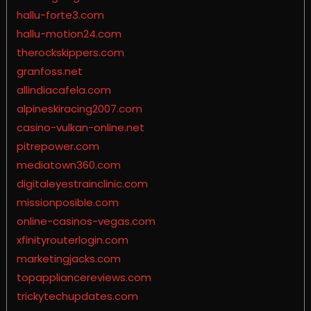
hallu-forte3.com
hallu-motion24.com
therockskippers.com
granfoss.net
allindiacafela.com
alpineskiracing2007.com
casino-vulkan-online.net
pitrepower.com
mediatown360.com
digitaleyestrainclinic.com
missionposible.com
online-casinos-vegas.com
xfinityrouterlogin.com
marketingjacks.com
topappliancereviews.com
trickytechupdates.com