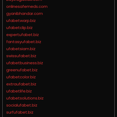
onlinesafemeds.com
gyanibhandar.com
ufabetwarp.biz
ufabetclip.biz
expertufabet.biz
fantasyufabet.biz
ufabetsiam.biz
swissufabet.biz
ufabetbusiness.biz
greenufabet.biz
ufabetcolor.biz
extraufabet.biz
ufabetlife.biz
ufabetsolutions.biz
socialufabet.biz
surfufabet.biz