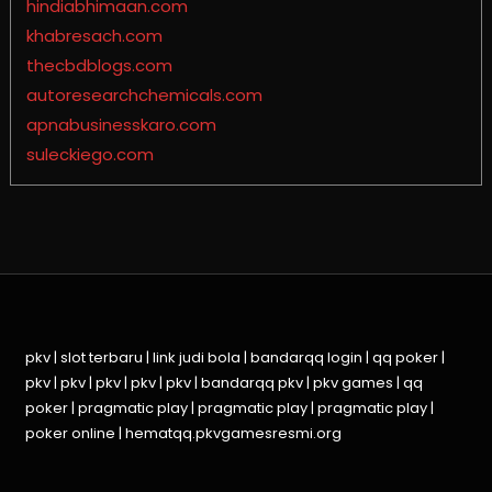
hindiabhimaan.com
khabresach.com
thecbdblogs.com
autoresearchchemicals.com
apnabusinesskaro.com
suleckiego.com
pkv
|
slot terbaru
|
link judi bola
|
bandarqq login
|
qq poker
|
pkv
|
pkv
|
pkv
|
pkv
|
pkv
|
bandarqq pkv
|
pkv games
|
qq
poker
|
pragmatic play
|
pragmatic play
|
pragmatic play
|
poker online
|
hematqq.pkvgamesresmi.org