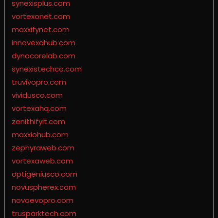
synexisplus.com
vortexonet.com
maxxifynet.com
innovexahub.com
dynacorelab.com
synexistechco.com
truvivopro.com
vividusco.com
vortexahq.com
zenithifyit.com
maxxiohub.com
zephyraweb.com
vortexaweb.com
optigeniusco.com
novuspherex.com
novaevopro.com
trusparktech.com