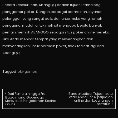
Secara keseluruhan, AbangQQ adalah tujuan utama bagi
penggemar poker. Dengan berbagai permainan, layanan
pelanggan yang sangat baik, dan antarmuka yang ramah
pengguna, mudah untuk melihat mengapa begitu banyak
pemain memilih ABANGQQ sebagai situs poker online mereka.
Jika Anda mencari tempat yang menyenangkan dan
menyenangkan untuk bermain poker, tidak terlihat lagi dari
AbangQQ.
Tagged
pkv games
Post
Dari Pemula hingga Pro:
Bandarjudiqq: Tujuan satu
atap Anda untuk perjudian
Bagaimana Gocengqq
online dan kesenangan
Merevolusi Pengalaman Kasino
bertaruh
Online
navigation