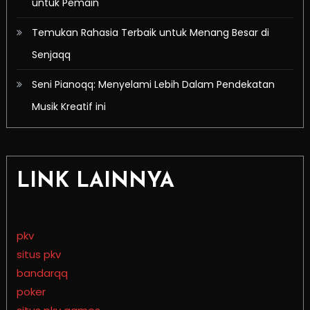
untuk Pemain
Temukan Rahasia Terbaik untuk Menang Besar di
Senjaqq
Seni Pianoqq: Menyelami Lebih Dalam Pendekatan
Musik Kreatif ini
LINK LAINNYA
pkv
situs pkv
bandarqq
poker