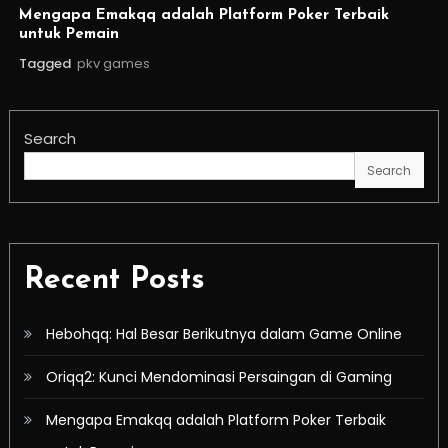
Mengapa Emakqq adalah Platform Poker Terbaik
untuk Pemain
Tagged
pkv games
Search
Search
Recent Posts
Hebohqq: Hal Besar Berikutnya dalam Game Online
Oriqq2: Kunci Mendominasi Persaingan di Gaming
Mengapa Emakqq adalah Platform Poker Terbaik