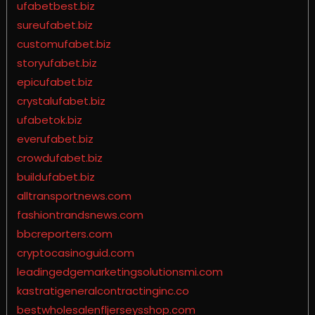
ufabetbest.biz
sureufabet.biz
customufabet.biz
storyufabet.biz
epicufabet.biz
crystalufabet.biz
ufabetok.biz
everufabet.biz
crowdufabet.biz
buildufabet.biz
alltransportnews.com
fashiontrandsnews.com
bbcreporters.com
cryptocasinoguid.com
leadingedgemarketingsolutionsmi.com
kastratigeneralcontractinginc.co
bestwholesalenfljerseysshop.com