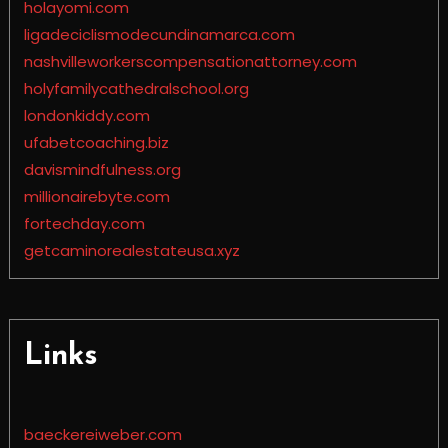
holayomi.com
ligadeciclismodecundinamarca.com
nashvilleworkerscompensationattorney.com
holyfamilycathedralschool.org
londonkiddy.com
ufabetcoaching.biz
davismindfulness.org
millionairebyte.com
fortechday.com
getcaminorealestateusa.xyz
Links
baeckereiweber.com