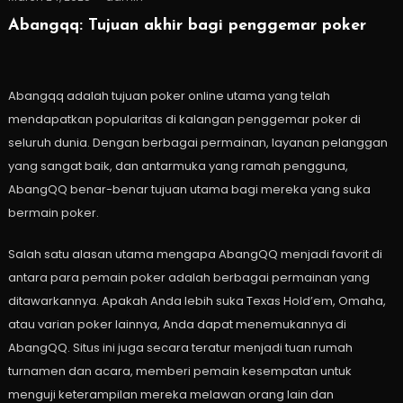
Abangqq: Tujuan akhir bagi penggemar poker
Abangqq adalah tujuan poker online utama yang telah
mendapatkan popularitas di kalangan penggemar poker di
seluruh dunia. Dengan berbagai permainan, layanan pelanggan
yang sangat baik, dan antarmuka yang ramah pengguna,
AbangQQ benar-benar tujuan utama bagi mereka yang suka
bermain poker.
Salah satu alasan utama mengapa AbangQQ menjadi favorit di
antara para pemain poker adalah berbagai permainan yang
ditawarkannya. Apakah Anda lebih suka Texas Hold’em, Omaha,
atau varian poker lainnya, Anda dapat menemukannya di
AbangQQ. Situs ini juga secara teratur menjadi tuan rumah
turnamen dan acara, memberi pemain kesempatan untuk
menguji keterampilan mereka melawan orang lain dan