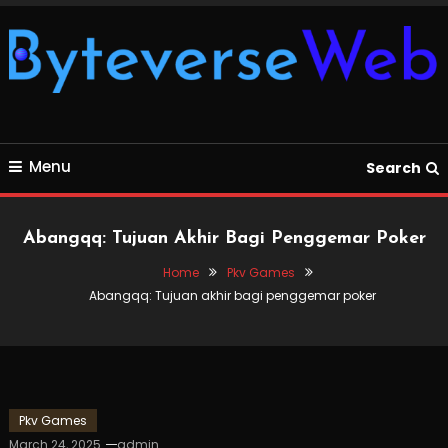
Skip
To
Content
Nikmati bonus harian tanpa batas di situs Bandarqq. Mainkan poker
Situs Bandarqq dengan
setiap hari dan dapatkan keuntungan lebih dengan berbagai
penawaran menarik.
Menu
Bonus Harian Tanpa
Search
Batas
Abangqq: Tujuan Akhir Bagi Penggemar Poker
Home
Pkv Games
Abangqq: Tujuan akhir bagi penggemar poker
Pkv Games
March 24, 2025
admin