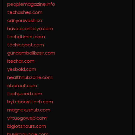
peoplemagazine.info
techashes.com
canyouwash.co
havadisantalya.com
techdtimes.com
techieboot.com
gundembalikesir.com
itechar.com
yesbold.com
healthhubzone.com
ebaraat.com
techjuiced.com
byteboosttech.com
magnexushub.com
virtuogoweb.com
biglotshours.com
buyliraglutide.com