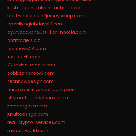
kastratigeneralcontractinginc.co
bestwholesalenfljerseysshop.com
openlivinglabdays14.com
ayurvedakonsultti-kari-nokela.com
antitraders.biz
aryanews24.com
xscape-it.com
777azino-mobile.com
cobbseniorbowl.com
technowdesign.com
durexsecurityandshipping.com
cityroofingandplannig.com
ivdabergasa.com
juyultadesga.com
real-crypto-services.com
mypetzworld.com