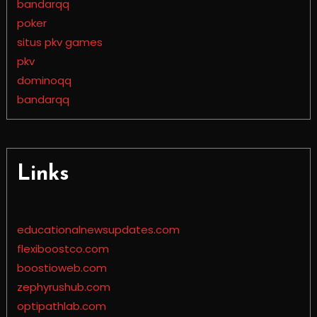
bandarqq
poker
situs pkv games
pkv
dominoqq
bandarqq
Links
educationalnewsupdates.com
flexiboostco.com
boostioweb.com
zephyrushub.com
optipathlab.com