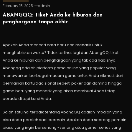
February 15, 2025
admin
ABANGQQ: Tiket Anda ke hiburan dan
penghargaan tanpa akhir
Apakah Anda mencari cara baru dan menarik untuk
menghabiskan waktu? Tidak terlihat lagi dari AbangQQ, tiket
Anda ke hiburan dan penghargaan yang tak ada habisnya.
Abangqq adalah platform game online yang populer yang
menawarkan berbagai macam game untuk Anda nikmati, dari
permainan kartu tradisional seperti poker dan domino hingga
game baru yang menarik yang akan membuat Anda tetap
berada di tepi kursi Anda.
Salah satu hal terbaik tentang AbangQQ adalah imbalan yang
bisa Anda peroleh saat bermain. Apakah Anda seorang pemain
biasa yang ingin bersenang -senang atau gamer serius yang