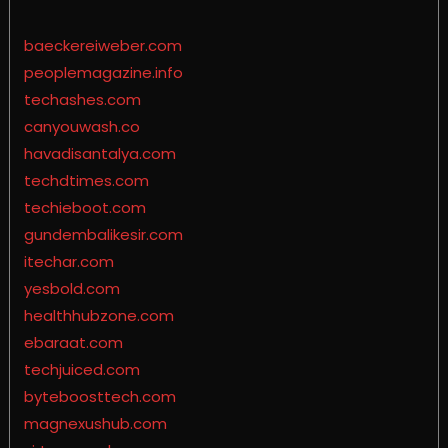
baeckereiweber.com
peoplemagazine.info
techashes.com
canyouwash.co
havadisantalya.com
techdtimes.com
techieboot.com
gundembalikesir.com
itechar.com
yesbold.com
healthhubzone.com
ebaraat.com
techjuiced.com
byteboosttech.com
magnexushub.com