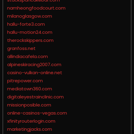
namheongfoodcourt.com
milanoglasgow.com
hallu-forte3.com
hallu-motion24.com
therockskippers.com
granfoss.net
allindiacafela.com
alpineskiracing2007.com
casino-vulkan-online.net
pitrepower.com
mediatown360.com
digitaleyestrainclinic.com
missionposible.com
online-casinos-vegas.com
xfinityrouterlogin.com
marketingjacks.com