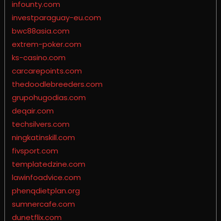
infounty.com
investparaguay-eu.com
bwc88asia.com
extrem-poker.com
ks-casino.com
carcarepoints.com
thedoodlebreeders.com
grupohugodias.com
deqair.com
techsilvers.com
ningkatinskill.com
fivsport.com
templatedzine.com
lawinfoadvice.com
phenqdietplan.org
sumnercafe.com
dunetflix.com