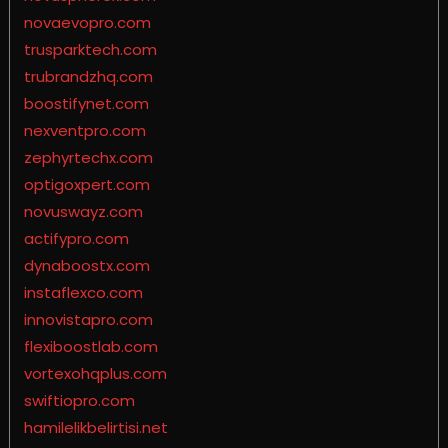
novaevopro.com
trusparktech.com
trubrandzhq.com
boostifynet.com
nexventpro.com
zephyrtechx.com
optigoxpert.com
novuswayz.com
actifypro.com
dynaboostx.com
instaflexco.com
innovistapro.com
flexiboostlab.com
vortexohqplus.com
swiftiopro.com
hamilelikbelirtisi.net