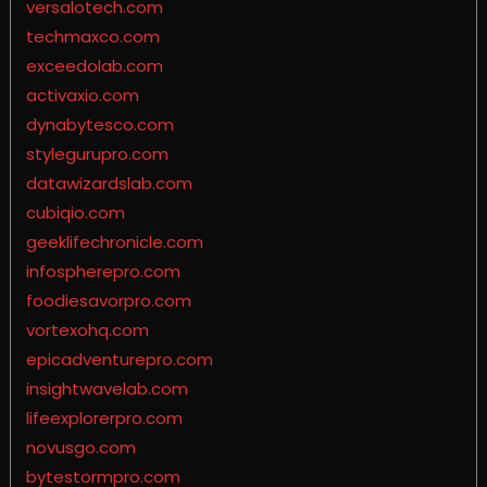
versalotech.com
techmaxco.com
exceedolab.com
activaxio.com
dynabytesco.com
stylegurupro.com
datawizardslab.com
cubiqio.com
geeklifechronicle.com
infospherepro.com
foodiesavorpro.com
vortexohq.com
epicadventurepro.com
insightwavelab.com
lifeexplorerpro.com
novusgo.com
bytestormpro.com