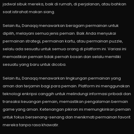
jadwal sibuk mereka, baik di rumah, di perjalanan, atau bahkan
saat istirahat makan siang.
Selain itu, Danaqq menawarkan beragam permainan untuk
dipilih, melayani semua jenis pemain. Baik Anda menyukai
permainan strategi, permainan kartu, atau permainan puzzle,
selalu ada sesuatu untuk semua orang di platform ini. Variasi ini
memastikan pemain tidak pernah bosan dan selalu memiliki
sesuatu yang baru untuk dicoba.
Selain itu, Danaqq menawarkan lingkungan permainan yang
aman dan terjamin bagi para pemain. Platform ini menggunakan
teknologi enkripsi canggih untuk melindungi informasi pribadi dan
transaksi keuangan pemain, memastikan pengalaman bermain
game yang aman. Ketenangan pikiran ini memungkinkan pemain
untuk fokus bersenang-senang dan menikmati permainan favorit
mereka tanpa rasa khawatir.