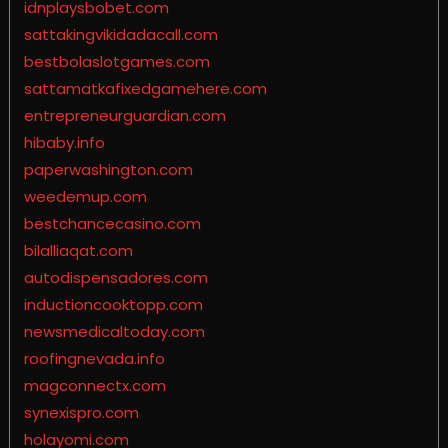
idnplaysbobet.com
sattakingvikidadacall.com
bestbolaslotgames.com
sattamatkafixedgamehere.com
entrepreneurguardian.com
hibaby.info
paperwashington.com
weedemup.com
bestchancecasino.com
bilalliaqat.com
autodispensadores.com
inductioncooktopp.com
newsmedicaltoday.com
roofingnevada.info
magconnectx.com
synexispro.com
holayomi.com