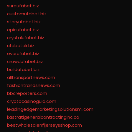
sureufabet.biz
customufabet.biz
storyufabet.biz
epicufabet.biz
crystalufabet.biz
ufabetok.biz
everufabet.biz
crowdufabet.biz
buildufabet.biz
alltransportnews.com
fashiontrandsnews.com
bbcreporters.com
cryptocasinoguid.com
leadingedgemarketingsolutionsmi.com
kastratigeneralcontractinginc.co
bestwholesalenfljerseysshop.com