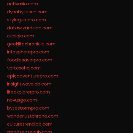
activaxio.com
dynabytesco.com
stylegurupro.com
datawizardslab.com
cubiqio.com
geeklifechronicle.com
infospherepro.com
foodiesavorpro.com
vortexohq.com
epicadventurepro.com
insightwavelab.com
lifeexplorerpro.com
novusgo.com
bytestormpro.com
wanderlustchrono.com
culturetrendlab.com
trendsensehub.com