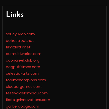
Links
saucyukiah.com
beikastreet.net
filmizlettir.net
ourmultiworlds.com
cooncreekclub.org
pegpufftimes.com
celestia-arts.com
forumchampions.com
bluebargames.com
festivaldelamalou.com
firstsigninnovations.com
garberdodge.com