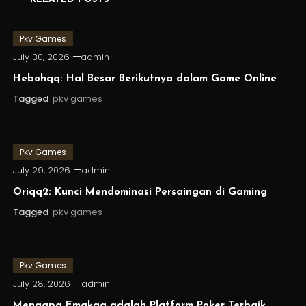
Pkv Games
July 30, 2026
admin
Hebohqq: Hal Besar Berikutnya dalam Game Online
Tagged
pkv games
Pkv Games
July 29, 2026
admin
Oriqq2: Kunci Mendominasi Persaingan di Gaming
Tagged
pkv games
Pkv Games
July 28, 2026
admin
Mengapa Emakqq adalah Platform Poker Terbaik