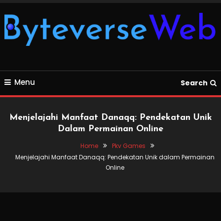
Skip
To
Content
Nikmati bonus harian tanpa batas di situs Bandarqq. Mainkan poker
Situs Bandarqq dengan
setiap hari dan dapatkan keuntungan lebih dengan berbagai
penawaran menarik.
Menu
Bonus Harian Tanpa
Search
Batas
Menjelajahi Manfaat Danaqq: Pendekatan Unik
Dalam Permainan Online
Home
Pkv Games
Menjelajahi Manfaat Danaqq: Pendekatan Unik dalam Permainan
Online