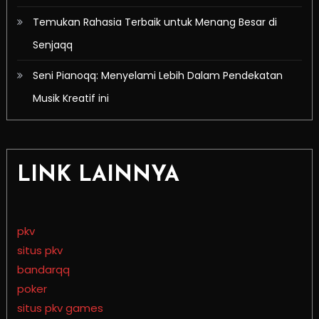
Temukan Rahasia Terbaik untuk Menang Besar di
Senjaqq
Seni Pianoqq: Menyelami Lebih Dalam Pendekatan
Musik Kreatif ini
LINK LAINNYA
pkv
situs pkv
bandarqq
poker
situs pkv games