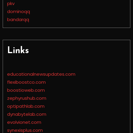
pkv
dominoqq
bandarqq
Links
educationalnewsupdates.com
flexiboostco.com
boostioweb.com
zephyrushub.com
optipathlab.com
dynabytelab.com
evolvionet.com
synexisplus.com