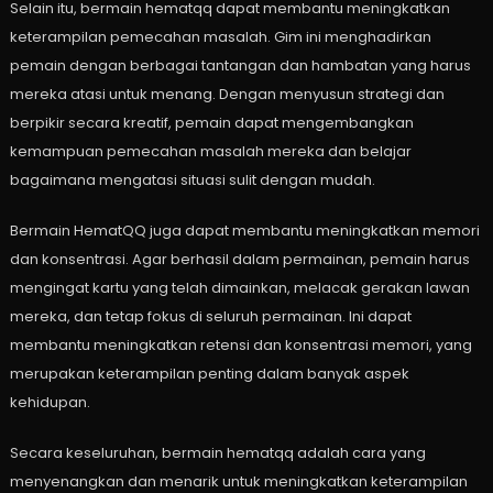
Selain itu, bermain hematqq dapat membantu meningkatkan
keterampilan pemecahan masalah. Gim ini menghadirkan
pemain dengan berbagai tantangan dan hambatan yang harus
mereka atasi untuk menang. Dengan menyusun strategi dan
berpikir secara kreatif, pemain dapat mengembangkan
kemampuan pemecahan masalah mereka dan belajar
bagaimana mengatasi situasi sulit dengan mudah.
Bermain HematQQ juga dapat membantu meningkatkan memori
dan konsentrasi. Agar berhasil dalam permainan, pemain harus
mengingat kartu yang telah dimainkan, melacak gerakan lawan
mereka, dan tetap fokus di seluruh permainan. Ini dapat
membantu meningkatkan retensi dan konsentrasi memori, yang
merupakan keterampilan penting dalam banyak aspek
kehidupan.
Secara keseluruhan, bermain hematqq adalah cara yang
menyenangkan dan menarik untuk meningkatkan keterampilan