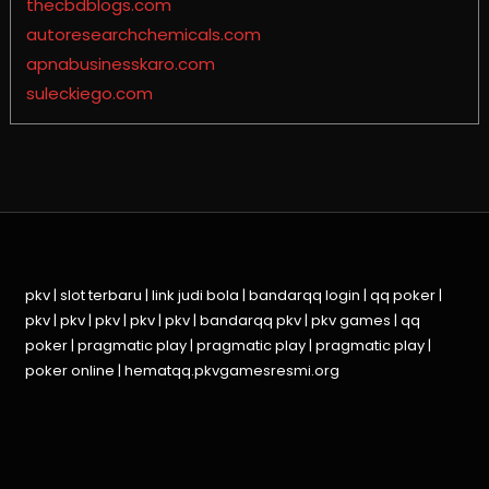
thecbdblogs.com
autoresearchchemicals.com
apnabusinesskaro.com
suleckiego.com
pkv
|
slot terbaru
|
link judi bola
|
bandarqq login
|
qq poker
|
pkv
|
pkv
|
pkv
|
pkv
|
pkv
|
bandarqq pkv
|
pkv games
|
qq
poker
|
pragmatic play
|
pragmatic play
|
pragmatic play
|
poker online
|
hematqq.pkvgamesresmi.org