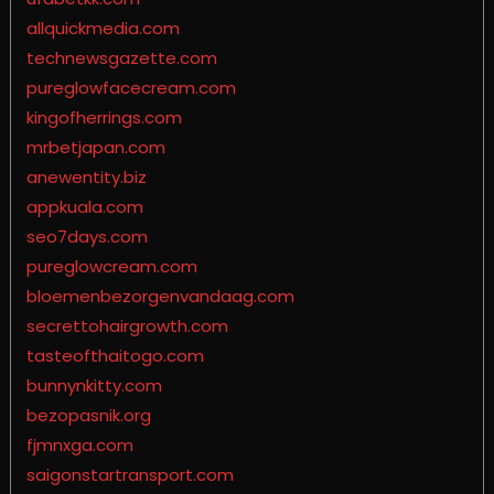
allquickmedia.com
technewsgazette.com
pureglowfacecream.com
kingofherrings.com
mrbetjapan.com
anewentity.biz
appkuala.com
seo7days.com
pureglowcream.com
bloemenbezorgenvandaag.com
secrettohairgrowth.com
tasteofthaitogo.com
bunnynkitty.com
bezopasnik.org
fjmnxga.com
saigonstartransport.com