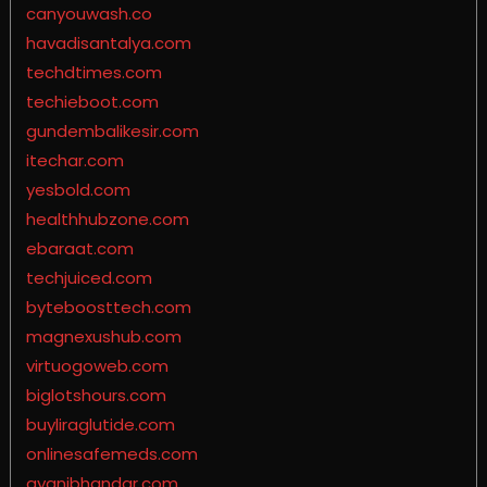
canyouwash.co
havadisantalya.com
techdtimes.com
techieboot.com
gundembalikesir.com
itechar.com
yesbold.com
healthhubzone.com
ebaraat.com
techjuiced.com
byteboosttech.com
magnexushub.com
virtuogoweb.com
biglotshours.com
buyliraglutide.com
onlinesafemeds.com
gyanibhandar.com