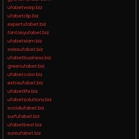
ufabetwarp.biz
ufabetclip.biz
expertufabet.biz
fantasyufabet.biz
ufabetsiam.biz
swissufabet.biz
ufabetbusiness.biz
greenufabet.biz
ufabetcolor.biz
extraufabet.biz
ufabetlife.biz
ufabetsolutions.biz
socialufabet.biz
surfufabet.biz
ufabetbest.biz
sureufabet.biz