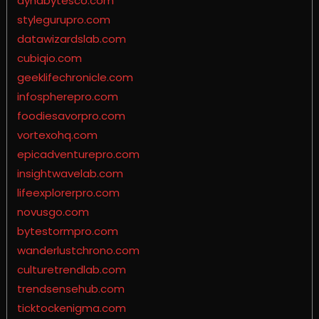
dynabytesco.com
stylegurupro.com
datawizardslab.com
cubiqio.com
geeklifechronicle.com
infospherepro.com
foodiesavorpro.com
vortexohq.com
epicadventurepro.com
insightwavelab.com
lifeexplorerpro.com
novusgo.com
bytestormpro.com
wanderlustchrono.com
culturetrendlab.com
trendsensehub.com
ticktockenigma.com