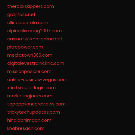
therockskippers.com
granfoss.net
allindiacafela.com
alpineskiracing2007.com
casino-vulkan-online.net
pitrepower.com
mediatown360.com
digitaleyestrainclinic.com
missionposible.com
online-casinos-vegas.com
xfinityrouterlogin.com
marketingjacks.com
topappliancereviews.com
trickytechupdates.com
hindiabhimaan.com
khabresach.com