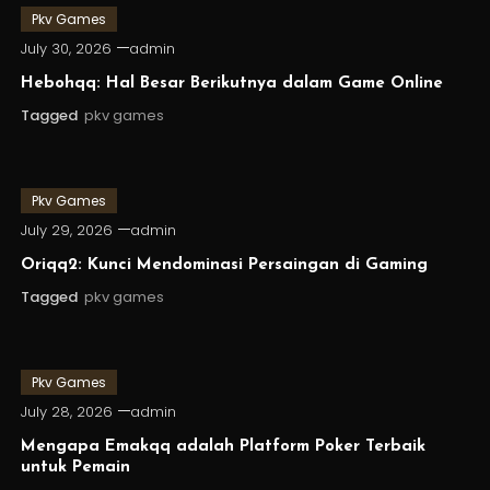
Pkv Games
July 30, 2026
admin
Hebohqq: Hal Besar Berikutnya dalam Game Online
Tagged
pkv games
Pkv Games
July 29, 2026
admin
Oriqq2: Kunci Mendominasi Persaingan di Gaming
Tagged
pkv games
Pkv Games
July 28, 2026
admin
Mengapa Emakqq adalah Platform Poker Terbaik
untuk Pemain