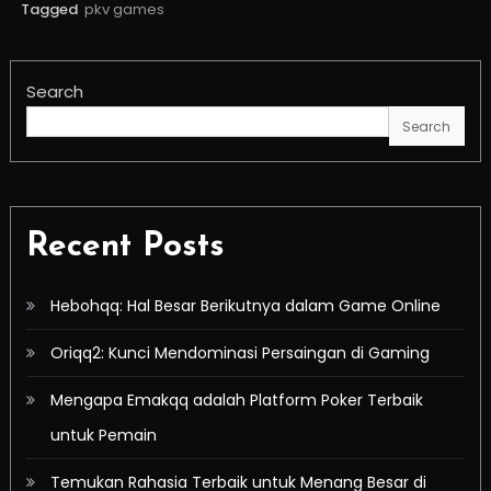
Tagged
pkv games
Search
Search
Recent Posts
Hebohqq: Hal Besar Berikutnya dalam Game Online
Oriqq2: Kunci Mendominasi Persaingan di Gaming
Mengapa Emakqq adalah Platform Poker Terbaik
untuk Pemain
Temukan Rahasia Terbaik untuk Menang Besar di