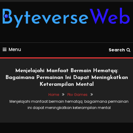
Skip
To
Content
Nikmati bonus harian tanpa batas di situs Bandarqq. Mainkan poker
Situs Bandarqq dengan
setiap hari dan dapatkan keuntungan lebih dengan berbagai
penawaran menarik.
Menu
Bonus Harian Tanpa
Search
Batas
Menjelajahi Manfaat Bermain Hematqq:
Bagaimana Permainan Ini Dapat Meningkatkan
Keterampilan Mental
Home
Pkv Games
Menjelajahi manfaat bermain hematqq: bagaimana permainan
ini dapat meningkatkan keterampilan mental