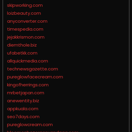
skipworking.com
loizbeauty.com
anyconverter.com
timespedia.com
jejakkrismon.com
diemthole.biz
ufabetkk.com
allquickmedia.com
technewsgazette.com
pureglowfacecream.com
kingofherrings.com
mrbetjapan.com
anewentity.biz
appkuala.com
seo7days.com
pureglowcream.com