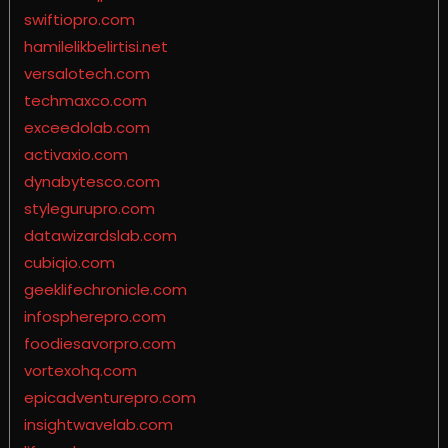
swiftiopro.com
hamilelikbelirtisi.net
versalotech.com
techmaxco.com
exceedolab.com
activaxio.com
dynabytesco.com
stylegurupro.com
datawizardslab.com
cubiqio.com
geeklifechronicle.com
infospherepro.com
foodiesavorpro.com
vortexohq.com
epicadventurepro.com
insightwavelab.com