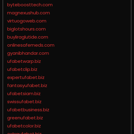
byteboosttech.com
magnexushub.com
virtuogoweb.com
biglotshours.com
buyliraglutide.com
onlinesafemeds.com
gyanibhandar.com
ufabetwarp.biz
ufabetclip.biz
expertufabet.biz
fantasyufabet.biz
ufabetsiam.biz
swissufabet.biz
ufabetbusiness.biz
greenufabet.biz
ufabetcolor.biz
extraufabet.biz