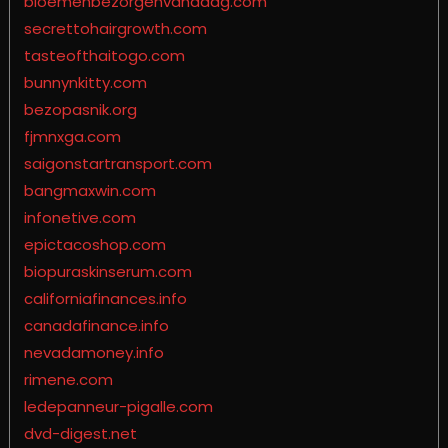
bloemenbezorgenvandaag.com
secrettohairgrowth.com
tasteofthaitogo.com
bunnynkitty.com
bezopasnik.org
fjmnxga.com
saigonstartransport.com
bangmaxwin.com
infonetive.com
epictacoshop.com
biopuraskinserum.com
californiafinances.info
canadafinance.info
nevadamoney.info
rimene.com
ledepanneur-pigalle.com
dvd-digest.net