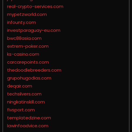
real-crypto-services.com
mypetzworld.com
infounty.com
investparaguay-eu.com
bwc88asia.com
extrem-poker.com
ks-casino.com
carcarepoints.com
thedoodlebreeders.com
grupohugodias.com
deqair.com
techsilvers.com
ningkatinskill.com
fivsport.com
templatedzine.com
lawinfoadvice.com