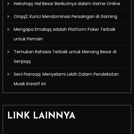
Hebohqq: Hal Besar Berikutnya dalam Game Online
Oriqq2: Kunci Mendominasi Persaingan di Gaming
Mengapa Emakqq adalah Platform Poker Terbaik
untuk Pemain
Temukan Rahasia Terbaik untuk Menang Besar di
Senjaqq
Seni Pianoqq: Menyelami Lebih Dalam Pendekatan
Musik Kreatif ini
LINK LAINNYA