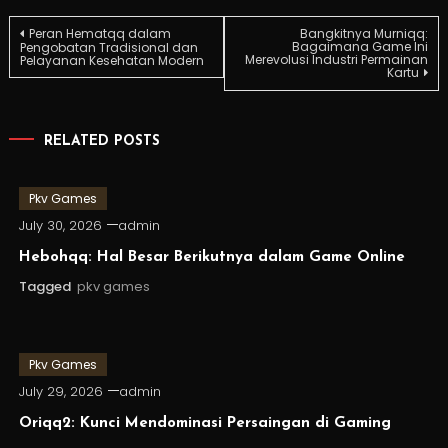
Post
Peran Hematqq dalam
Bangkitnya Murniqq:
Bagaimana Game Ini
Pengobatan Tradisional dan
Merevolusi Industri Permainan
Pelayanan Kesehatan Modern
Kartu
navigation
RELATED POSTS
Pkv Games
July 30, 2026
admin
Hebohqq: Hal Besar Berikutnya dalam Game Online
Tagged
pkv games
Pkv Games
July 29, 2026
admin
Oriqq2: Kunci Mendominasi Persaingan di Gaming