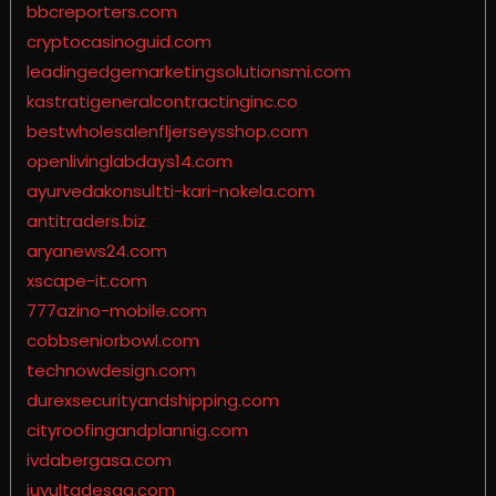
bbcreporters.com
cryptocasinoguid.com
leadingedgemarketingsolutionsmi.com
kastratigeneralcontractinginc.co
bestwholesalenfljerseysshop.com
openlivinglabdays14.com
ayurvedakonsultti-kari-nokela.com
antitraders.biz
aryanews24.com
xscape-it.com
777azino-mobile.com
cobbseniorbowl.com
technowdesign.com
durexsecurityandshipping.com
cityroofingandplannig.com
ivdabergasa.com
juyultadesga.com