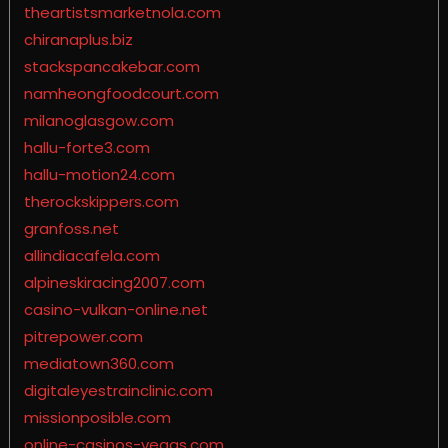
theartistsmarketnola.com
chiranaplus.biz
stackspancakebar.com
namheongfoodcourt.com
milanoglasgow.com
hallu-forte3.com
hallu-motion24.com
therockskippers.com
granfoss.net
allindiacafela.com
alpineskiracing2007.com
casino-vulkan-online.net
pitrepower.com
mediatown360.com
digitaleyestrainclinic.com
missionposible.com
online-casinos-vegas.com