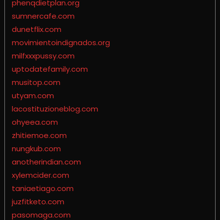
phenqdietplan.org
sumnercafe.com
dunetflix.com
movimientoindignados.org
milfxxxpussy.com
uptodatefamily.com
musitop.com
utyam.com
lacostituzioneblog.com
ohyeea.com
zhitiemoe.com
nungkub.com
anotherindian.com
xylemcider.com
taniaetiago.com
juzfitketo.com
pasomaga.com