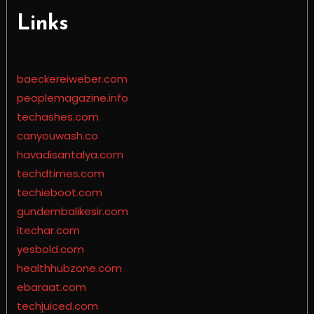
Links
baeckereiweber.com
peoplemagazine.info
techashes.com
canyouwash.co
havadisantalya.com
techdtimes.com
techieboot.com
gundembalikesir.com
itechar.com
yesbold.com
healthhubzone.com
ebaraat.com
techjuiced.com