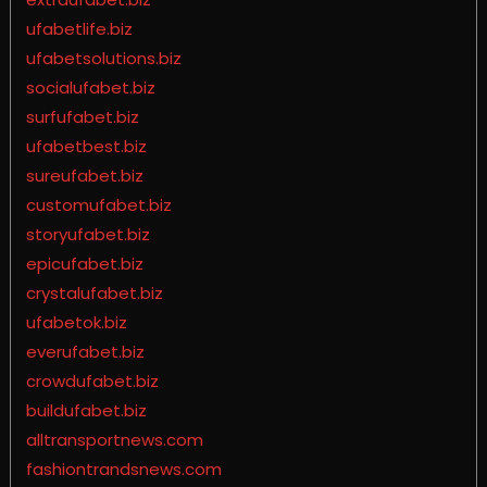
ufabetlife.biz
ufabetsolutions.biz
socialufabet.biz
surfufabet.biz
ufabetbest.biz
sureufabet.biz
customufabet.biz
storyufabet.biz
epicufabet.biz
crystalufabet.biz
ufabetok.biz
everufabet.biz
crowdufabet.biz
buildufabet.biz
alltransportnews.com
fashiontrandsnews.com