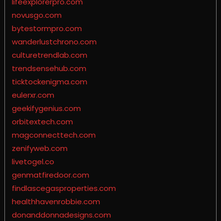
lifeexplorerpro.com
novusgo.com
bytestormpro.com
wanderlustchrono.com
culturetrendlab.com
trendsensehub.com
ticktockenigma.com
eulerxr.com
geekifygenius.com
orbitextech.com
magconnecttech.com
zenifyweb.com
livetogel.co
genmatfiredoor.com
findlascegasproperties.com
healthhavenrobbie.com
donanddonnadesigns.com