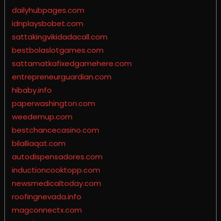
dailyhubpages.com
idnplaysbobet.com
sattakingvikidadacall.com
bestbolaslotgames.com
sattamatkafixedgamehere.com
entrepreneurguardian.com
hibaby.info
paperwashington.com
weedemup.com
bestchancecasino.com
bilalliaqat.com
autodispensadores.com
inductioncooktopp.com
newsmedicaltoday.com
roofingnevada.info
magconnectx.com