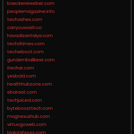
baeckereiweber.com
peoplemagazine.info
techashes.com
canyouwash.co
havadisantalya.com
techdtimes.com
techieboot.com
gundembalikesir.com
itechar.com
yesbold.com
healthhubzone.com
ebaraat.com
techjuiced.com
byteboosttech.com
magnexushub.com
virtuogoweb.com
biglotshours.com