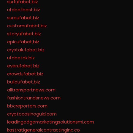
surfufabet.biz
ufabetbest.biz
sureufabet.biz
customufabet.biz
storyufabet.biz
epicufabet.biz
crystalufabet.biz
ufabetok.biz
everufabet.biz
crowdufabet.biz
buildufabet.biz
alltransportnews.com
fashiontrandsnews.com
bbcreporters.com
cryptocasinoguid.com
leadingedgemarketingsolutionsmi.com
kastratigeneralcontractinginc.co