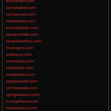
evolvionet.com
synexisplus.com
vortexonet.com
maxxifynet.com
innovexahub.com
dynacorelab.com
synexistechco.com
truvivopro.com
vividusco.com
vortexahq.com
zenithifyit.com
maxxiohub.com
zephyraweb.com
vortexaweb.com
optigeniusco.com
novuspherex.com
novaevopro.com