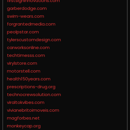
firstsigninnovations.com
garberdodge.com
swim-wears.com
forgrantedmedia.com
peolpstar.com
tylerscustomdesign.com
carworksonline.com
techtimesss.com
virylstore.com
motorstell.com
health150years.com
prescriptions-drug.org
technocrewsolution.com
viraltokvibes.com
vivianebritoimoveis.com
magforbes.net
monkeycap.org