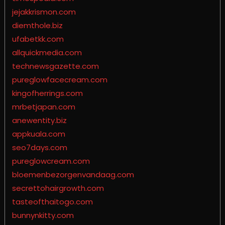
jejakkrismon.com
diemthole.biz
ufabetkk.com
allquickmedia.com
technewsgazette.com
pureglowfacecream.com
kingofherrings.com
mrbetjapan.com
anewentity.biz
appkuala.com
seo7days.com
pureglowcream.com
bloemenbezorgenvandaag.com
secrettohairgrowth.com
tasteofthaitogo.com
bunnynkitty.com