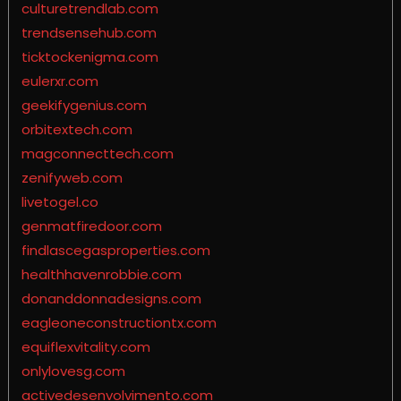
culturetrendlab.com
trendsensehub.com
ticktockenigma.com
eulerxr.com
geekifygenius.com
orbitextech.com
magconnecttech.com
zenifyweb.com
livetogel.co
genmatfiredoor.com
findlascegasproperties.com
healthhavenrobbie.com
donanddonnadesigns.com
eagleoneconstructiontx.com
equiflexvitality.com
onlylovesg.com
activedesenvolvimento.com