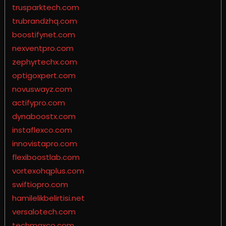
trusparktech.com
trubrandzhq.com
boostifynet.com
nexventpro.com
zephyrtechx.com
optigoxpert.com
novuswayz.com
actifypro.com
dynaboostx.com
instaflexco.com
innovistapro.com
flexiboostlab.com
vortexohqplus.com
swiftiopro.com
hamilelikbelirtisi.net
versalotech.com
techmaxco.com