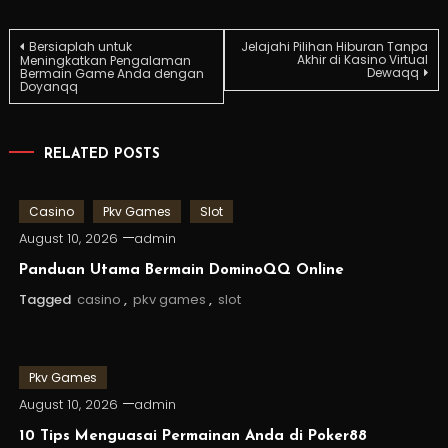
Post
Bersiaplah untuk
Jelajahi Pilihan Hiburan Tanpa
Akhir di Kasino Virtual
Meningkatkan Pengalaman
Dewaqq
Bermain Game Anda dengan
Doyanqq
navigation
RELATED POSTS
Casino
Pkv Games
Slot
August 10, 2026
admin
Panduan Utama Bermain DominoQQ Online
Tagged
casino
,
pkv games
,
slot
Pkv Games
August 10, 2026
admin
10 Tips Menguasai Permainan Anda di Poker88