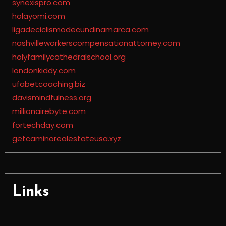
synexispro.com
holayomi.com
ligadeciclismodecundinamarca.com
nashvilleworkerscompensationattorney.com
holyfamilycathedralschool.org
londonkiddy.com
ufabetcoaching.biz
davismindfulness.org
millionairebyte.com
fortechday.com
getcaminorealestateusa.xyz
Links