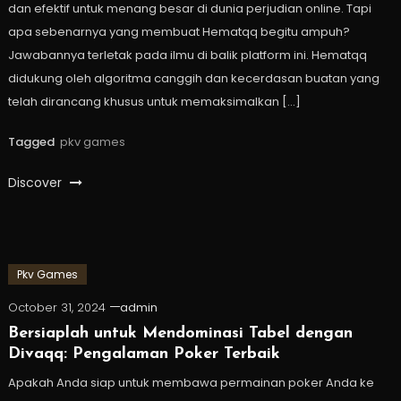
dan efektif untuk menang besar di dunia perjudian online. Tapi
apa sebenarnya yang membuat Hematqq begitu ampuh?
Jawabannya terletak pada ilmu di balik platform ini. Hematqq
didukung oleh algoritma canggih dan kecerdasan buatan yang
telah dirancang khusus untuk memaksimalkan […]
Tagged
pkv games
Discover
Pkv Games
October 31, 2024
admin
Bersiaplah untuk Mendominasi Tabel dengan
Divaqq: Pengalaman Poker Terbaik
Apakah Anda siap untuk membawa permainan poker Anda ke