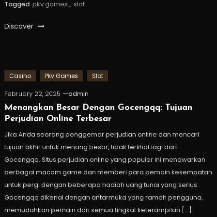
Tagged
pkv games
,
slot
Discover
Casino
Pkv Games
Slot
February 22, 2025
admin
Menangkan Besar Dengan Gocengqq: Tujuan
Perjudian Online Terbesar
Jika Anda seorang penggemar perjudian online dan mencari
tujuan akhir untuk menang besar, tidak terlihat lagi dari
Gocengqq. Situs perjudian online yang populer ini menawarkan
berbagai macam game dan memberi para pemain kesempatan
untuk pergi dengan beberapa hadiah uang tunai yang serius.
Gocengqq dikenal dengan antarmuka yang ramah pengguna,
memudahkan pemain dari semua tingkat keterampilan […]