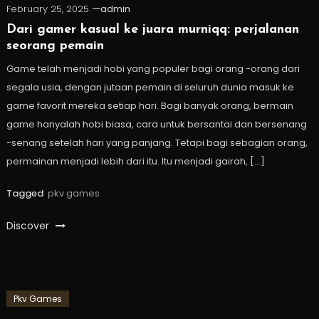
February 25, 2025
admin
Dari gamer kasual ke juara murniqq: perjalanan
seorang pemain
Game telah menjadi hobi yang populer bagi orang -orang dari
segala usia, dengan jutaan pemain di seluruh dunia masuk ke
game favorit mereka setiap hari. Bagi banyak orang, bermain
game hanyalah hobi biasa, cara untuk bersantai dan bersenang
-senang setelah hari yang panjang. Tetapi bagi sebagian orang,
permainan menjadi lebih dari itu. Itu menjadi gairah, […]
Tagged
pkv games
Discover
Pkv Games