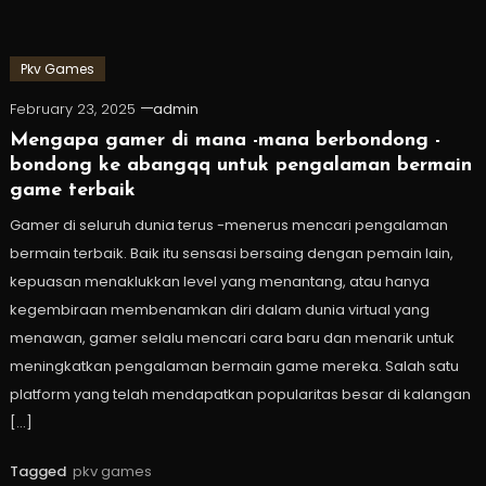
Pkv Games
February 23, 2025
admin
Mengapa gamer di mana -mana berbondong -
bondong ke abangqq untuk pengalaman bermain
game terbaik
Gamer di seluruh dunia terus -menerus mencari pengalaman
bermain terbaik. Baik itu sensasi bersaing dengan pemain lain,
kepuasan menaklukkan level yang menantang, atau hanya
kegembiraan membenamkan diri dalam dunia virtual yang
menawan, gamer selalu mencari cara baru dan menarik untuk
meningkatkan pengalaman bermain game mereka. Salah satu
platform yang telah mendapatkan popularitas besar di kalangan
[…]
Tagged
pkv games