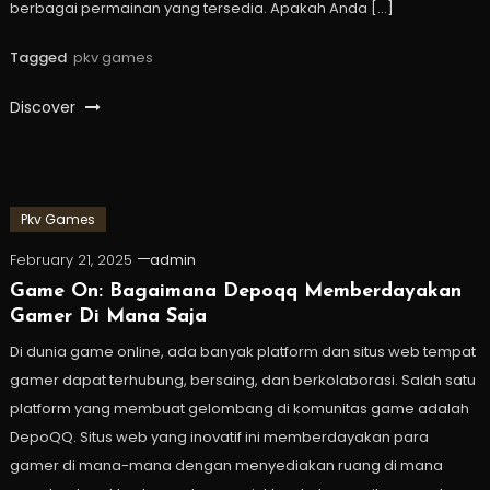
berbagai permainan yang tersedia. Apakah Anda […]
Tagged
pkv games
Discover
Pkv Games
February 21, 2025
admin
Game On: Bagaimana Depoqq Memberdayakan
Gamer Di Mana Saja
Di dunia game online, ada banyak platform dan situs web tempat
gamer dapat terhubung, bersaing, dan berkolaborasi. Salah satu
platform yang membuat gelombang di komunitas game adalah
DepoQQ. Situs web yang inovatif ini memberdayakan para
gamer di mana-mana dengan menyediakan ruang di mana